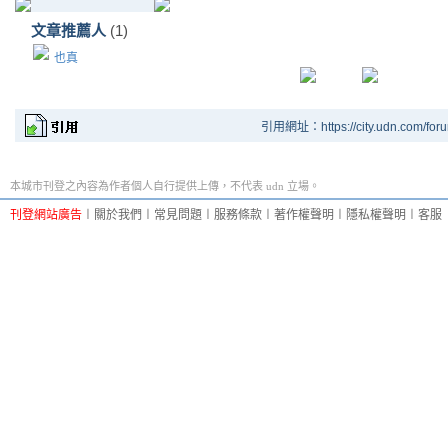
文章推薦人
(1)
也真
引用網址：https://city.udn.com/for
本城市刊登之內容為作者個人自行提供上傳，不代表 udn 立場。
刊登網站廣告
︱
關於我們
︱
常見問題
︱
服務條款
︱
著作權聲明
︱
隱私權聲明
︱
客服