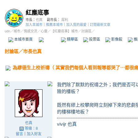
紅塵底事
市長：
也真
副市長：
犀利
加入本城市
｜
推薦本城市
｜
加入我的最愛
｜
訂閱最新文章
udn
／
城市
／
情感交流
／
心靈
／
【紅塵底事】城市
／討論區／
本城市首頁
討論區
精華區
投票區
影像館
推
討論區
／
市長也真
為繆德生上校祈禱（ 其實我們每個人看到報導都哭了⋯都很
我們除了默默的祝禱之外；我們是否可
險的樓板？
既然有繆上校攀爬時立刻掉下來的悲劇
的樓梯樓地板？
也真
vivijr 也真
等級：8
留言
｜
加入好友