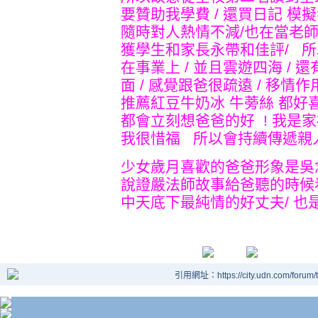
要贊助我學費 / 還買日記 模擬
隨時對人熱情不減/也在當老師
獲學生和家長永帶和佳評/ 
在事業上 / 並且雲遊四海 /
面 / 感覺跟爸很疏遠 / 移
推薦紅豆牛奶冰 牛蒡絲 都好喜
都會立刻想爸爸的好 ! 我
我很惜福 所以會持續傳遞親人
少女歲月喜歡的爸爸形象是吳念
說證嚴法師故事給爸聽的時候
中天底下最純情的好丈夫/ 也
引用網址：https://city.udn.com/forum