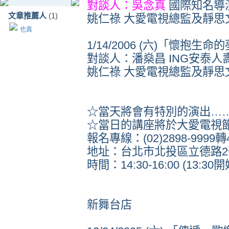
對談人：吳念真
國際知名導
文章推薦人
(1)
姚仁祿 大愛電視總監及靜思
也真
1/14/2006 (六)「懷抱生命
對談人：潘燊昌 ING安泰人
姚仁祿 大愛電視總監及靜思
☆當天將會有特別的演出…
☆當日的講座將於大愛電視
報名專線：(02)2898-9999轉
地址：台北市北投區立德路2
時間：14:30-16:00 (13:30
新舞台店