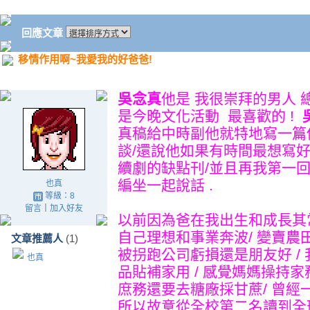
回應文章
移情作用啊~我愛我的好爸爸!
吳念真
他是 我很崇拜的男人 
是今晚文化活動 最喜歡的 !
真稿給中時副他就特地寫一篇
談/還說他如果有時間最想寫
續劇的缺點刊/並且再我第一
編坐一起說話 .
也真
等級：8
留言
｜
加入好友
以前因為爸在我出生和成長其常
自己理想和事業奔波/ 變賣農
文章推薦人
(1)
被拐跑公司虧損還是朋友好 /
也真
品貼補家用 / 感覺媽媽操持
庶務還要去糖廠採甘蔗/ 曾經
所以故意從全校第二名讀到全班