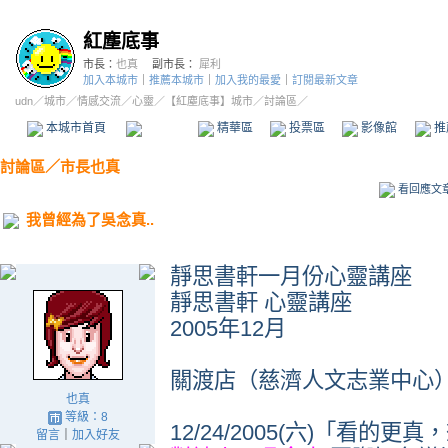
紅塵底事
市長：
也真
副市長：
犀利
加入本城市
｜
推薦本城市
｜
加入我的最愛
｜
訂閱最新文章
udn
／
城市
／
情感交流
／
心靈
／
【紅塵底事】城市
／討論區／
本城市首頁
討論區
精華區
投票區
影像館
推
討論區
／
市長也真
看回應文
我曾經為了吳念真..
靜思書軒一月份心靈講座
靜思書軒 心靈講座
2005年12月
關渡店（慈濟人文志業中心
也真
等級：8
12/24/2005(六)「看的更
留言
｜
加入好友