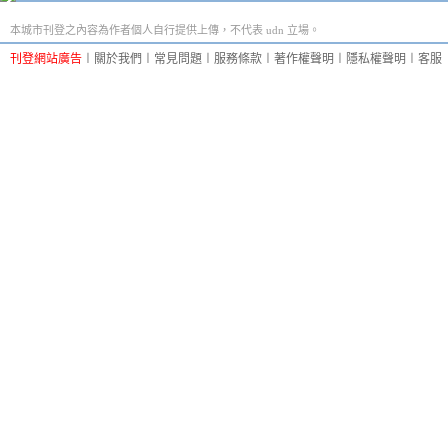
本城市刊登之內容為作者個人自行提供上傳，不代表 udn 立場。
刊登網站廣告
︱
關於我們
︱
常見問題
︱
服務條款
︱
著作權聲明
︱
隱私權聲明
︱
客服