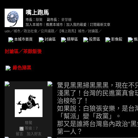
嘴上跑馬
市長：
騄驁
副市長：
麥芽糖
加入本城市
｜
推薦本城市
｜
加入我的最愛
｜
訂閱最新文章
udn
／
城市
／
政治社會
／
公共議題
／
【嘴上跑馬】城市
／討論區／
本城市首頁
討論區
精華區
投票區
影像館
推
討論區
／
茶餘飯後
綠色掃黑
驚見黑黑掃黑黑黑，現在不
淺黑了！台灣的民進黨真會
治梭哈了！
如果說：白狼張安樂，是台灣
「幫派」變「政黨」。
那又是誰將台灣島內政治“黑
騄驁
等級：7
第一人？
留言
｜
加入好友