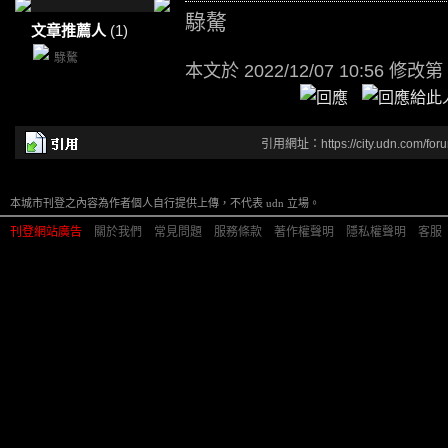
騄驁
文章推薦人
(1)
騄驁
本文於
2022/12/07 10:56 修改第
引用網址：https://city.udn.com/for
本城市刊登之內容為作者個人自行提供上傳，不代表 udn 立場。
刊登網站廣告
︱
關於我們
︱
常見問題
︱
服務條款
︱
著作權聲明
︱
隱私權聲明
︱
客服