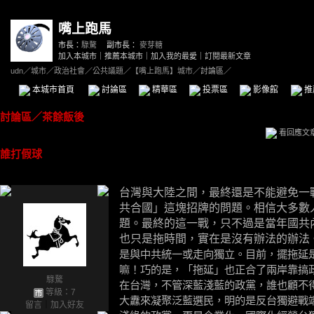
嘴上跑馬
市長：
騄驁
副市長：
麥芽糖
加入本城市
｜
推薦本城市
｜
加入我的最愛
｜
訂閱最新文章
udn
／
城市
／
政治社會
／
公共議題
／
【嘴上跑馬】城市
／討論區／
本城市首頁
討論區
精華區
投票區
影像館
推
討論區
／
茶餘飯後
看回應文
誰打假球
台灣與大陸之間，最終還是不能避免一
共合國」這塊招牌的問題。相信大多數
題。最終的這一戰，只不過是當年國共
也只是拖時間，實在是沒有辦法的辦法
是與中共統一或走向獨立。目前，擺拖延
嘛！巧的是，「拖延」也正合了兩岸靠搞
騄驁
在台灣，不管深藍淺藍的政黨，誰也顧不
等級：7
大纛來凝聚泛藍選民，明的是反台獨避戰
留言
｜
加入好友