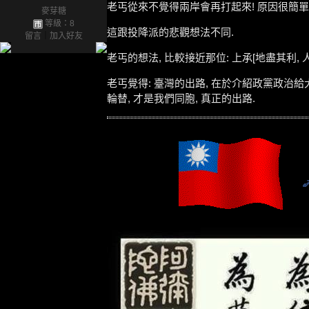
老丐從來不覺得兩岸會再打起來! 原因很簡單:
麥芽糖
等級：8
這跟投降派的悲觀想法不同.
留言
｜
加入好友
老丐的想法, 比較接近那位: 上承[地盡其利,
老丐覺得: 臺灣的出路, 在於介紹政黨政治給大
輪替, 才是我們同胞, 真正的出路.