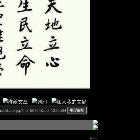
/trackback.jsp?no=50724&aid=1326504
▲top