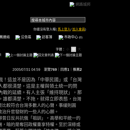
網路城邦
你還沒有登入喔(
馬上登入
/
加入會員
)
薦連結
公告區
訪客簿
市政中心
(0)
字體：
小
中
大
章
2005/07/31 04:59 瀏覽
769
｜回應
1
｜
推薦
2
戰！這並不是因為「中華民國」或「台灣
人都很清楚，這是主權與領土統一的問
內戰的延續。有人主張「維持現狀」，那
。誰都清楚，不拖，就得立即表態，
台灣
是比較符合台灣多數人的心聲，事緩則圓
政治升官發財的一些人的心願。
得昔日反共抗俄「祖訓」，高舉和平統一的
端，暗的是奪回政權重享特權。至於深綠或