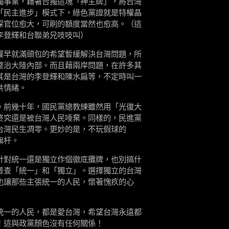
獨事業，藉著台獨這塊「神主牌」，將台灣
「民主進步」模式下，綠色黨證就是特權晶
深官位愈大，可刷的額度當然也愈高。（這
李登輝和台聯弟兄吱吱叫）
權早就滿頭包的希望暫緩解決台灣問題，所
整治大陸內部。而且藉兩岸問題，在許多其
其是台灣的李登輝和陳水扁等，不定時叫一
共情緒。
。前幾十年，國民黨總教練雖然用「光復大
終究還是被台灣人民唾棄。同樣的，民進黨
台灣民生凋零。更妙的是，不玩假球的
旗杆。
針對統一還是獨立作個徹底攤牌，也別搞什
普查「統一」和「獨立」。選擇獨立的台灣
也讓那些主張統一的人民，懷著愧疚的心
統一的人民，都是愛台灣，希望台灣永遠都
！這與政黨顏色沒有任何關係！