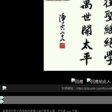
引用網址：https://city.udn.com/forum
本城市刊登之內容為作者個人自行提供上傳，不代表 udn 立場。