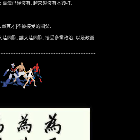
 臺灣已經沒有, 越來越沒有本錢打.
 人盡其才]不被接受的國父.
陸同胞, 讓大陸同胞, 接受多黨政治, 以及政黨