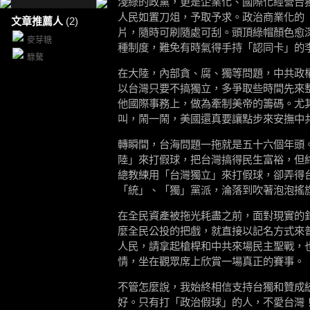
淺綠的政黨，更是企業化、國際化經營台
人民如置刀俎，予取予求。政治商業化的
文章推薦人
(2)
片，隨時可刷隨處可刮。頭頂綠帽顏色愈
麥芽糖
種制度，難免有時氣得手持「認同卡」的
騄驁
在大陸，內部貪、腐、獨等問題，中共政
以台灣只要不搞獨立，多爭取些時間先來
他國際事務上，做為牽制美帝的籌碼。尤
叫，鬧一鬧，美國還真要讓點步來安撫中
轉瞬間，台海問題一拖就是五十六個年頭
陸」來打假球，把台灣搞得民生富裕，但
總教練用「台灣獨立」來打假球，卻弄得
「統」、「獨」黨派，淪落到吹著泡泡搖
在全民資產被拖光耗盡之前，面對現實的
麼全民公投的把戲，就直接以記名方式來
人民，請拿起槍桿和中共來場民主聖戰，
情，坐在觀眾席上欣賞一場真正的賽事。
不管怎麼說，我始終相信支持台獨和贊成
好。只有打「政治假球」的人，不愛台灣