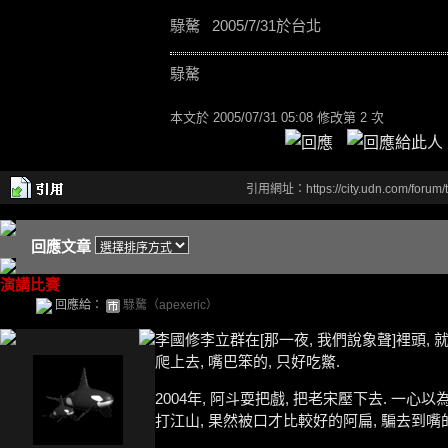
騄驁
2005/7/31
於台北
騄驁
本文於
2005/07/31 05:08 修改第 2 次
引用網址：https://city.udn.com/forum
回應文章
演講比賽
回應給：
騄驁（apexeric）
李國修李立群在[那一夜, 我們說象聲]裡頭, 就
爬上去, 嘴巴笨的, 只好吃鱉.
2004年, 阿斗耍把戲, 把老宋壓下去. 一心
打江山, 果然被口才比較好的阿扁, 騙去到嘴