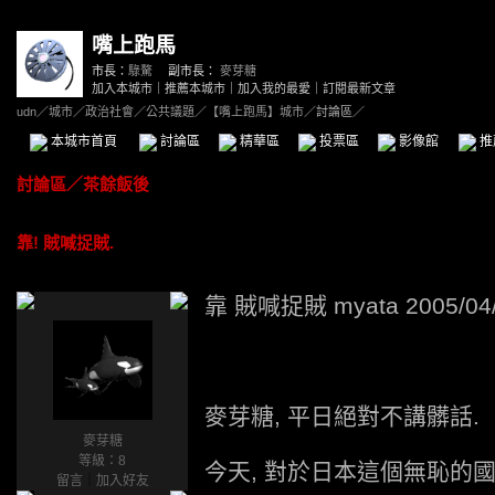
嘴上跑馬
市長：
騄驁
副市長：
麥芽糖
加入本城市
｜
推薦本城市
｜
加入我的最愛
｜
訂閱最新文章
udn
／
城市
／
政治社會
／
公共議題
／
【嘴上跑馬】城市
／討論區／
本城市首頁
討論區
精華區
投票區
影像館
推
討論區
／
茶餘飯後
靠! 賊喊捉賊.
靠 賊喊捉賊 myata 2005/04/
麥芽糖, 平日絕對不講髒話.
麥芽糖
等級：8
今天, 對於日本這個無恥的國
留言
｜
加入好友