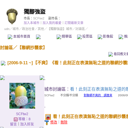
獨腳強盜
市長：
SCFtw2
副市長：
加入本城市
｜
加入我的最愛
｜
訂閱最新文章
udn
／
城市
／
政治社會
／
其他
／
【獨腳強盜】城市
／討論區／
本城市首頁
討論區
精華區
投票區
影像館
推
討論區
／
【聯網抄襲家】
看回應文
[2006-9-11 ~]【不爽】《看！此刻正在表演無恥之道的聯網抄襲家s
.
城市討論區：
看！此刻正在表演無恥之道的聯網抄
SCFtw2
不分類∕不分類
對聯網不爽的 請進來
2006/09/
.
SCFtw2
看！此刻正在表演無恥之道的聯網抄襲家sau
等級：8
修改
｜
刪除
留言
｜
加入好友