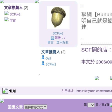
.
文章推薦人
(2)
聯網【Bun
SCFtw2
明自己就是
宇宙
建
SCFtw2
.
等級：7
留言
｜
加入好友
SCF開的店
文章推薦人
(2)
Gail
本文於
2006/0
SCFtw2
.
引用網址：https://city.udn.com/forum
第
頁／共4頁
回應文章