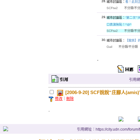
28.
城市討論區：
看！此刻正在
SCFtw2
不分類∕
29.
城市討論區：
“第二次”
口表演無恥！^@^
SCFtw2
不分類∕
30.
城市討論區：
【龍族】
Gail
不分類∕不分
.
引用網址：
[2006-9-20] SCF說說“庄腳人(am
修改
｜
刪除
.
引用網址：https://city.udn.com/forum