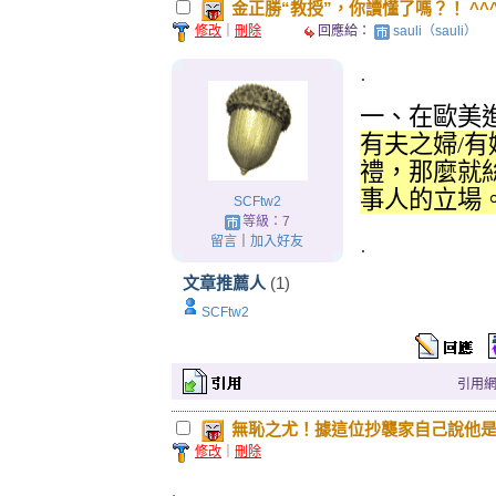
金正勝“教授”，你讀懂了嗎？！ ^^^
修改
｜
刪除
回應給：
sauli（sauli）
.
一、在歐美
有夫之婦/
禮，那麼就
事人的立場
SCFtw2
等級：7
.
留言
｜
加入好友
文章推薦人
(1)
SCFtw2
引用網址：
無恥之尤！據這位抄襲家自己說他是個
修改
｜
刪除
.