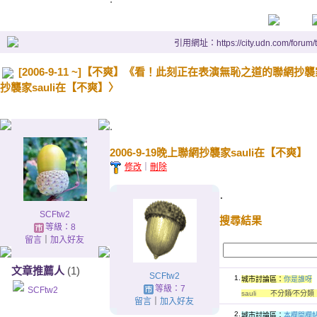
引用網址：https://city.udn.com/forum
[2006-9-11 ~]【不爽】《看！此刻正在表演無恥之道的聯網抄襲家……
抄襲家sauli在【不爽】〉
.
2006-9-19晚上聯網抄襲家sauli在【不爽】
修改
｜
刪除
.
SCFtw2
搜尋結果
等級：8
留言
｜
加入好友
文章推薦人
(1)
SCFtw2
1.
城市討論區：
你是誰呀
等級：7
SCFtw2
sauli
不分類∕不
留言
｜
加入好友
2.
城市討論區：
本欄開欄帖