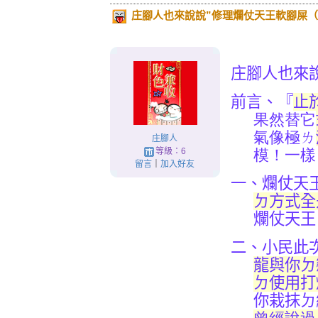
庄腳人也來說說”修理爛仗天王軟腳屎（s
庄腳人也來
前言、『
止
果然替它
氣像極ㄌ
庄腳人
等級：6
模！一樣
留言
｜
加入好友
一、爛仗天
ㄉ方式全
爛仗天王
二、小民此
龍與你ㄉ
ㄉ使用打
你栽抹ㄉ