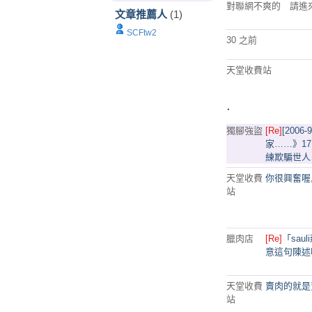
對聯網不爽的 請進
文章推薦人
(1)
SCFtw2
30 之前
天堂收費站
.
獨腳強盜
[Re]
[200
家……》17
練欺騙世人
天堂收費
你很興奮喔
站
臘肉店
[Re]
「sa
意這句陳述
天堂收費
賣肉的就是
站