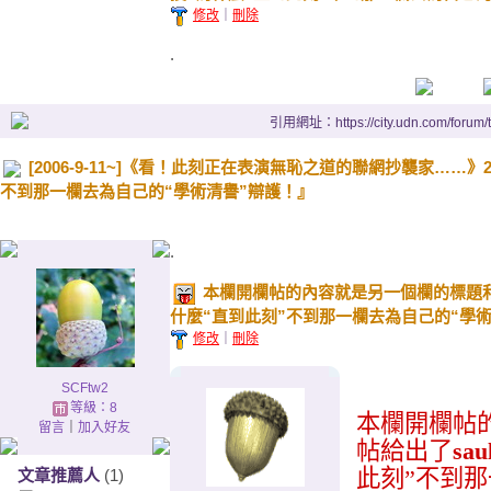
修改
｜
刪除
.
引用網址：https://city.udn.com/forum
[2006-9-11~]《看！此刻正在表演無恥之道的聯網抄襲家……》27
不到那一欄去為自己的“學術清譽”辯護！』
.
本欄開欄帖的內容就是另一個欄的標題和鏈
什麼“直到此刻”不到那一欄去為自己的“學
修改
｜
刪除
.
SCFtw2
等級：8
本欄開欄帖
留言
｜
加入好友
帖給出了
sau
此刻”
不到那
文章推薦人
(1)