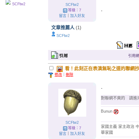
SCFtw2
SCFtw2
.
等級：7
留言
｜
加入好友
文章推薦人
(1)
SCFtw2
引用網址：
看！此刻正在表演無恥之道的聯網抄襲家s
修改
｜
刪除
.
對聯網不爽的 請進
Bunun
SCFtw2
家國主義 家主政治 
等級：7
華家國
留言
｜
加入好友