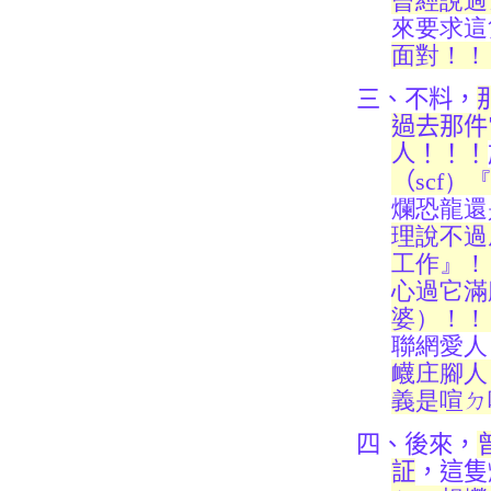
曾經說過
來要求這
面對！！
三、不料，
過去那件
人！！！
（
scf
爛恐龍還
理說不過
工作』！
心過它滿
婆）！！
聯網愛人
衊庄腳人
義是喧ㄉ
四、後來，
証
，這隻