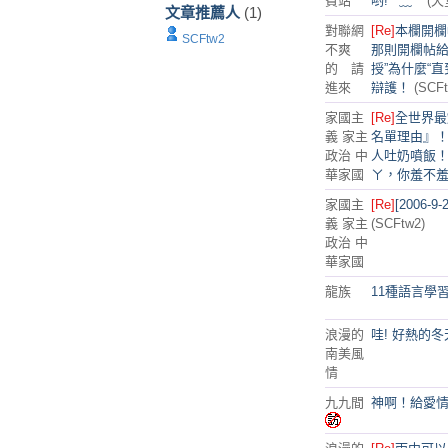
費站
哟!*^﹏^*
(天
文章推薦人
(1)
對聯網
[Re]
本欄開欄
SCFtw2
不爽
那則開欄帖給出
的 請
授”為什麼“
進來
辯護！
(SCFt
家國主
[Re]
全世界最
義 家主
名單理由』
政治 中
人吐奶噴飯
華家國
ㄚ，你羞不
家國主
[Re]
[2006-
義 家主
(SCFtw2)
政治 中
華家國
龍族
11種語言學
浪漫的
哇! 好熱的冬
南美風
情
九九間
神啊！給愛