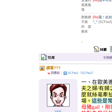
浪漫的
[Re]
雨中可以
南美風
情
對聯網
[Re]
看！此刻
不爽
^_^
(SCFtw2)
的 請
進來
.
引用網址：
請看???
回應給：
SCFtw2（SCFtw2）
一、在歐美
夫之婦/有
麼就絲毫牽
場。
這些是
母豬
gail
，剛
sauli