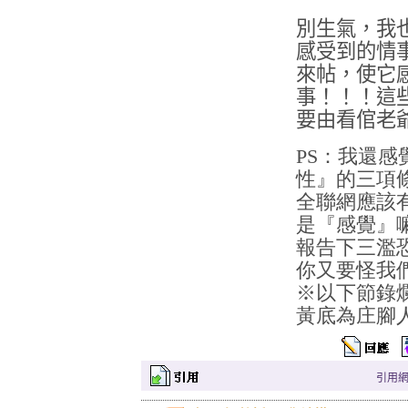
別生氣，我
感受到的情
來帖，使它
事！！！這
要由看倌老
PS：我還
性』的三項
全聯網應該
是『感覺』
報告下三濫
你又要怪我
※
以下節錄
黃底為庄腳
引用網址：