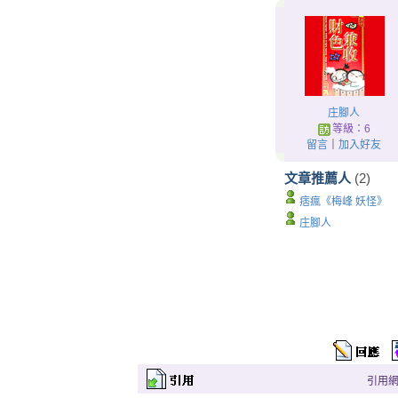
庄腳人
等級：6
留言
｜
加入好友
文章推薦人
(2)
痞瘋《梅峰 妖怪》
庄腳人
引用網址：