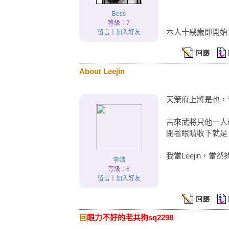
Bess
等級：7
本人十幾歲即開始
留言
｜
加入好友
About Leejin
天策府上將是也，
古來武將只他一人最
閉著眼睛收下就是
我當Leejin，
李靖
等級：6
留言
｜
加入好友
回
眼力不好的老共狗sq2298