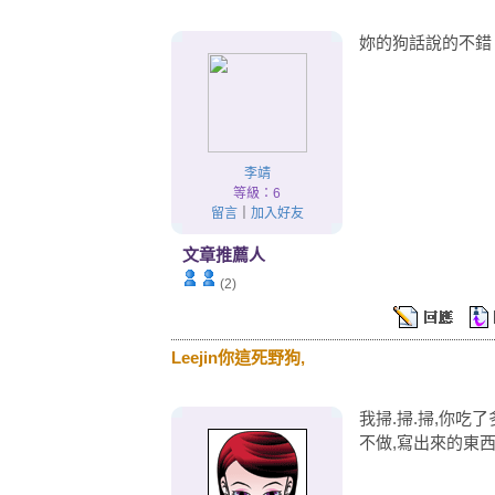
妳的狗話說的不錯
李靖
等級：6
留言
｜
加入好友
文章推薦人
(2)
Leejin你這死野狗,
我掃.掃.掃,你吃
不做,寫出來的東