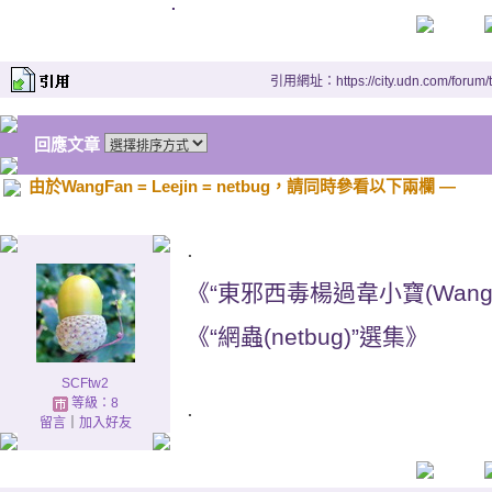
.
引用網址：https://city.udn.com/forum
回應文章
由於WangFan = Leejin = netbug，請同時參看以下兩欄 —
.
《“東邪西毒楊過韋小寶(Wang
《“網蟲(netbug)”選集》
SCFtw2
等級：8
.
留言
｜
加入好友