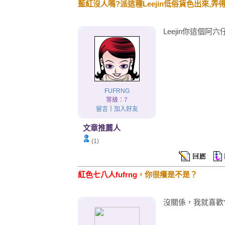
藍紅沒人嗎?派這種Leejin低俗貨色出來,
Leejin你這個阿
FUFRNG
等級：7
留言
｜
加入好友
文章推薦人
(1)
紅色七八人fufrng
，你很癢是不是？
沒關係，我就喜歡