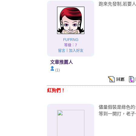
跑來先發制,若要
FUFRNG
等級：7
留言
｜
加入好友
文章推薦人
(1)
紅狗們！
儘量假裝是綠色的
等到一開打，老子