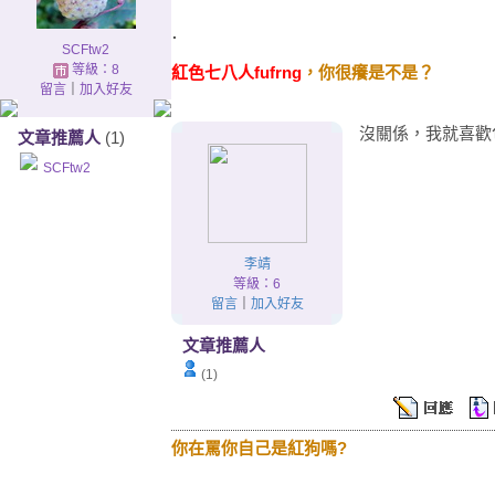
.
SCFtw2
等級：8
紅色七八人fufrng
，你很癢是不是？
留言
｜
加入好友
沒關係，我就喜歡
文章推薦人
(1)
SCFtw2
李靖
等級：6
留言
｜
加入好友
文章推薦人
(1)
你在罵你自己是紅狗嗎?