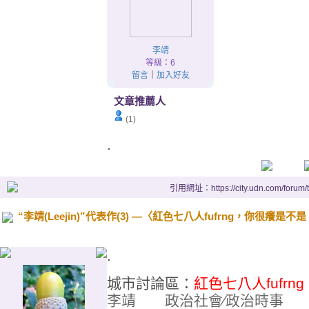
李靖
等級：6
留言
｜
加入好友
文章推薦人
(1)
.
引用網址：https://city.udn.com/forum
“李靖(Leejin)”代表作(3) —〈紅色七八人fufrng，你很癢是不是？〉(2
.
城市討論區：
紅色七八人fufrng
李靖
政治社會∕政治時