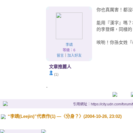
你也真厲害！都沒
能用『漢字』嗎？
的李登輝，同樣的
唉喲！你孫女姓『
李靖
等級：6
留言
｜
加入好友
文章推薦人
(1)
.
引用網址：https://city.udn.com/forum
“李靖(Leejin)”代表作(1) —〈分身？〉(2004-10-26, 23:02)