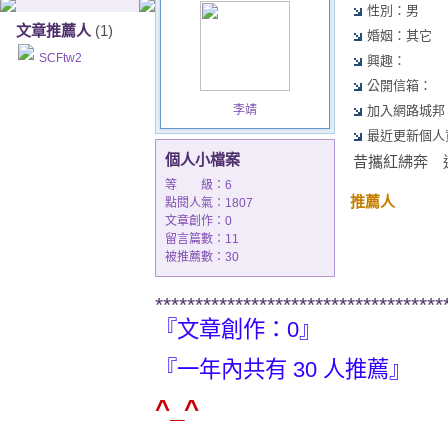
性別：男
文章推薦人
(1)
婚姻：其它
SCFtw2
興趣：
公開信箱：
李靖
加入網路城邦：200
最近更新個人資訊：
個人小檔案
昔攜紅紼奔 
等 級：6
推薦人
點閱人氣：1807
文章創作：0
留言篇數：11
被推薦數：
30
************************************
『文章創作：0』
『一年內共有 30 人推薦』
^_^