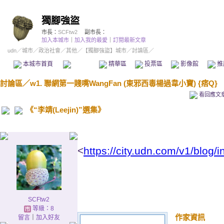
獨腳強盜
市長：
SCFtw2
副市長：
加入本城市
｜
加入我的最愛
｜
訂閱最新文章
udn
／
城市
／
政治社會
／
其他
／
【獨腳強盜】城市
／討論區／
本城市首頁
討論區
精華區
投票區
影像館
推
討論區
／
w1. 聯網第一賤嘴WangFan (東邪西毒楊過韋小寶) {痞Q}
看回應文
《“李靖(Leejin)”選集》
<
https://city.udn.com/v1/blog/
SCFtw2
等級：8
作家資訊
留言
｜
加入好友