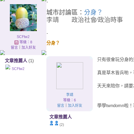
.
城市討論區：
分身？
李靖
政治社會∕政治時
.
SCFtw2
等級：8
分身？
留言
｜
加入好友
只有很會玩分身的
文章推薦人
(1)
SCFtw2
真是草木皆兵喲，
天天來陪你，請要
李靖
等級：6
學學twndomn
留言
｜
加入好友
文章推薦人
(2)