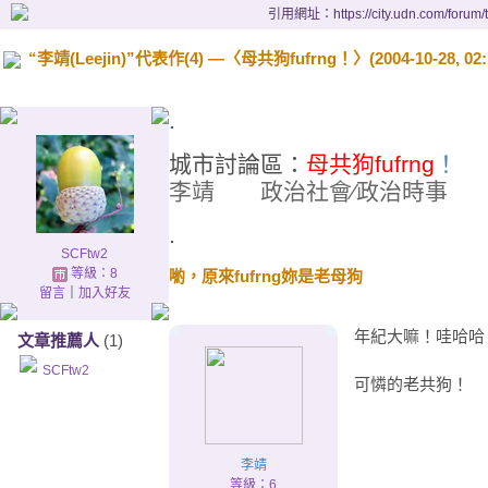
引用網址：https://city.udn.com/forum
“李靖(Leejin)”代表作(4) —〈母共狗fufrng！〉(2004-10-28, 02:
.
城市討論區：
母共狗fufrng
！
李靖
政治社會∕政治時
.
SCFtw2
等級：8
喲，原來fufrng妳是老母狗
留言
｜
加入好友
年紀大嘛！哇哈哈
文章推薦人
(1)
SCFtw2
可憐的老共狗！
李靖
等級：6