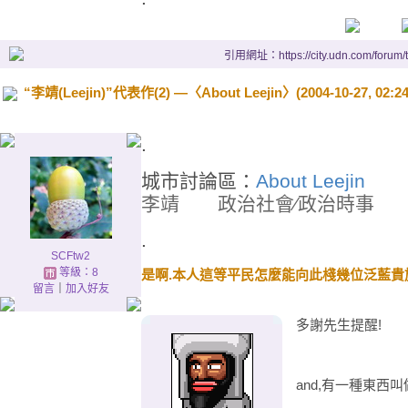
引用網址：https://city.udn.com/forum
“李靖(Leejin)”代表作(2) —〈About Leejin〉(2004-10-27, 02:24
.
城市討論區：
About Leejin
李靖
政治社會∕政治時
.
SCFtw2
等級：8
是啊.本人這等平民怎麼能向此棧幾位泛藍貴族
留言
｜
加入好友
多謝先生提醒!
and,有一種東西叫