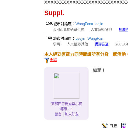
xxxxxxxxxxxxxxxxxxxxxxxxxx
Suppl.
159.
城市討論區：
WangFan=Leejin
東邪西毒楊過韋小寶
人文藝術∕其他
獨腳
160.
城市討論區：
Leejin=WangFan
李靖
人文藝術∕其他
獨腳強盜
2005/04/1
本人絕對有能力同時間讓所有分身一起活動
刪除
如題！
東邪西毒楊過韋小寶
等級：6
留言
｜
加入好友