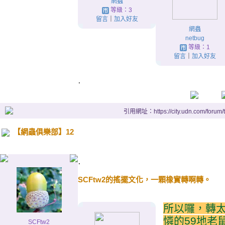
網蟲
等級：3
留言
｜
加入好友
網蟲
netbug
等級：1
留言
｜
加入好友
.
引用網址：https://city.udn.com/forum
【網蟲俱樂部】12
.
SCFtw2的搖擺文化，一顆橡實轉啊轉。
所以囉，轉
憐的59地老
SCFtw2