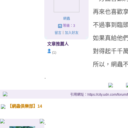
再來也喜歡
網蟲
不過事到臨
等級：3
留言
｜
加入好友
如果真給他
文章推薦人
對得起千千
(1)
所以，網蟲
.
引用網址：https://city.udn.com/forum
【網蟲俱樂部】14
.