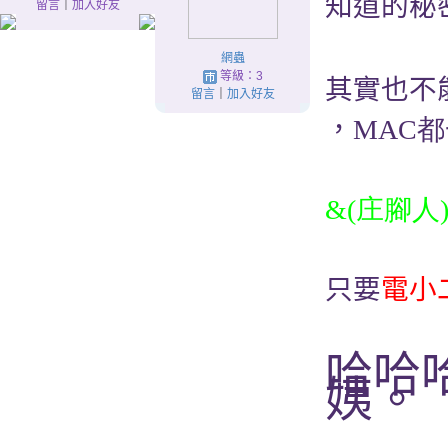
知道的秘
留言
｜
加入好友
網蟲
等級：3
其實也不
留言
｜
加入好友
，
MAC
&(庄腳人
只要
電小
哈哈
姨。