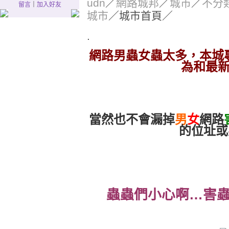
udn
／
網路城邦
／
城市
／
不分
留言
｜
加入好友
城市
／城市首頁／
.
網路男蟲女蟲太多，本城
為和最
當然也不會漏掉
男
女
網路
的位址或
蟲蟲們小心啊
…
害