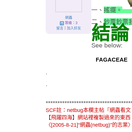
一、
搖擺。
網蟲
二、
鈔票鈔票
等級：3
結論
留言
｜
加入好友
See below:
FAGACEAE
.
.
************************************
SCF註：netbug本欄主帖『網蟲看文
【飛躍四海】網站裡複製過來的東西，
〈[2005-8-21]“網蟲(netbug)