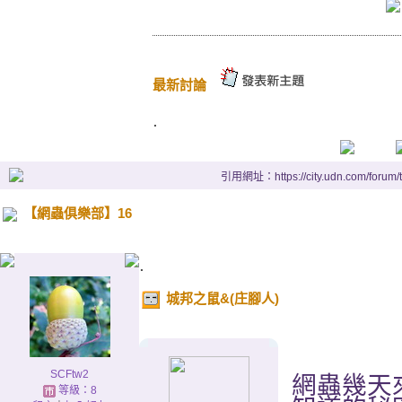
最新討論
.
引用網址：https://city.udn.com/forum
【網蟲俱樂部】16
.
城邦之鼠&(庄腳人)
SCFtw2
網蟲幾天
等級：8