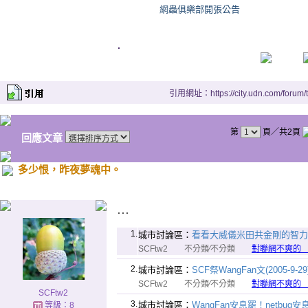
網蟲俱樂部開張公告
.
引用網址：https://city.udn.com/forum
第
頁／共2頁
回應文章
多少恨，昨夜夢魂中。
...
1.
城市討論區：
看看大威儀米田共金剛的智力(200
SCFtw2
不分類∕不分類
對聯網不爽的
2.
城市討論區：
SCF祭WangFan文(2005-9-29
SCFtw2
不分類∕不分類
對聯網不爽的
SCFtw2
3.
城市討論區：
WangFan安息罷！netb
等級：8