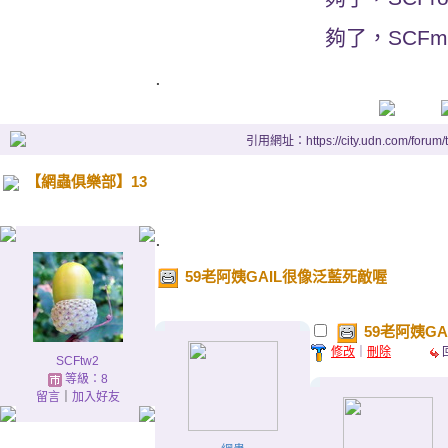
夠了，SCFm
.
引用網址：https://city.udn.com/forum
【網蟲俱樂部】13
.
59老阿姨GAIL很像泛藍死敵喔
59老阿姨G
修改
｜
刪除
SCFtw2
等級：8
留言
｜
加入好友