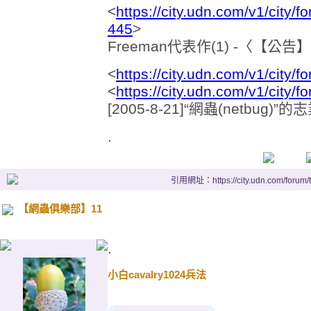
<
https://city.udn.com/v1/cit
445
>
Freeman代表作(1) -〈【公告】聯
<
https://city.udn.com/v1/city
<
https://city.udn.com/v1/city
[2005-8-21]“網蟲(netbug)”的
.
引用網址：https://city.udn.com/forum
【網蟲俱樂部】11
.
小白cavalry1024兵法