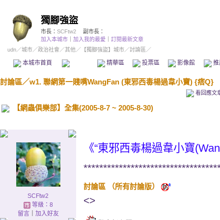
獨腳強盜
市長：
SCFtw2
副市長：
加入本城市
｜
加入我的最愛
｜
訂閱最新文章
udn
／
城市
／
政治社會
／
其他
／
【獨腳強盜】城市
／討論區／
本城市首頁
討論區
精華區
投票區
影像館
推
討論區
／
w1. 聯網第一賤嘴WangFan (東邪西毒楊過韋小寶) {痞Q}
看回應文
【網蟲俱樂部】全集(2005-8-7 ~ 2005-8-30)
《“東邪西毒楊過韋小寶(Wan
**********************************
討論區
（
所有討論版
）
SCFtw2
<>
等級：8
留言
｜
加入好友