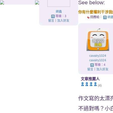
See below:
網蟲
你有什麼權利干涉我
等級：3
回應給：
網蟲
留言
｜
加入好友
cavalry1024
cavalry1024
等級：4
留言
｜
加入好友
文章推薦人
(4)
作文寫的太漂亮
不過對嗎？小