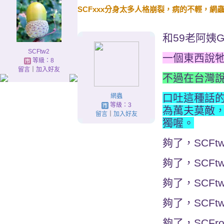
SCFxxx分身太多人格崩裂，病的不輕，網
和
59老阿姨
SCFtw2
一個東西說
等級：8
留言
｜
加入好友
不過在台灣說
口吐這種話
網蟲
等級：3
為萬夫莫敵，
留言
｜
加入好友
獨喔。
夠了，SCF
夠了，SCFt
夠了，SCFt
夠了，SCFt
夠了，SCFr