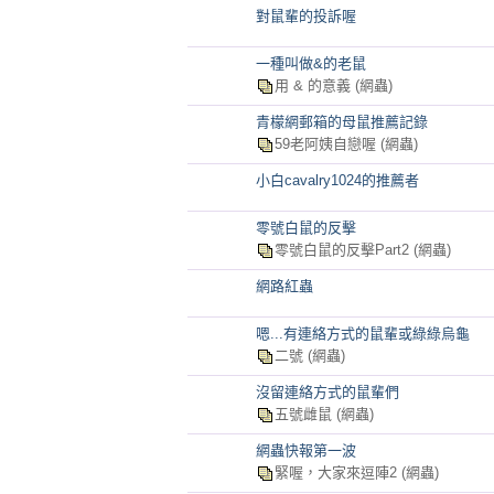
對鼠輩的投訴喔
一種叫做&的老鼠
用 & 的意義
(網蟲)
青檬網郵箱的母鼠推薦記錄
59老阿姨自戀喔
(網蟲)
小白cavalry1024的推薦者
零號白鼠的反擊
零號白鼠的反擊Part2
(網蟲)
網路紅蟲
嗯...有連絡方式的鼠輩或綠綠烏龜
二號
(網蟲)
沒留連絡方式的鼠輩們
五號雌鼠
(網蟲)
網蟲快報第一波
緊喔，大家來逗陣2
(網蟲)