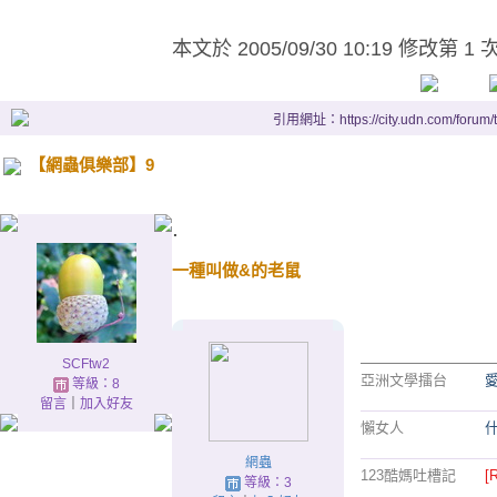
本文於
2005/09/30 10:19 修改第 1 
引用網址：https://city.udn.com/forum
【網蟲俱樂部】9
.
一種叫做&的老鼠
城市名稱
SCFtw2
亞洲文學擂台
等級：8
留言
｜
加入好友
懶女人
網蟲
123酷媽吐槽記
[
等級：3