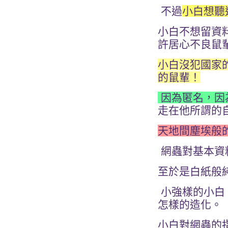
不過
小白想聽
小白不想留資
許居心不良鼠
小白沒犯國家
的鼠輩！
因為匿名，因
走在他所謂的
天地間塵埃般
網蟲對基本資
至於是白紙般
小強樣的小白
怎樣的造化。
小白對網蟲的