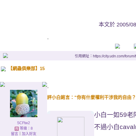
本文於
2005/0
.
引用網址：https://city.udn.com/forum
【網蟲俱樂部】15
.
評小白銘言：“你有什麼權利干涉我的自由？ 
小白一如59老
SCFtw2
不過小白caval
等級：8
留言
｜
加入好友