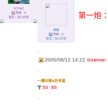
SCFtw2
等級：8
第一炮
留言
｜
加入好友
網蟲
等級：3
留言
｜
加入好友
.
2005/08/12 14:22
.
一種叫做&的老鼠
修改
｜
刪除
.