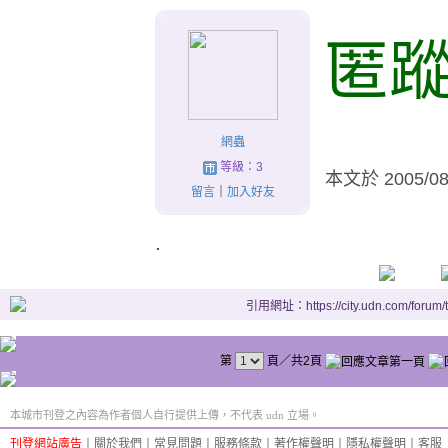
匿
網蟲
等級：3
本文於
2005/0
留言
｜
加入好友
.
引用網址：https://city.udn.com/forum
第
頁／共2頁
本城市刊登之內容為作者個人自行提供上傳，不代表 udn 立場。
刊登網站廣告
︱
關於我們
︱
常見問題
︱
服務條款
︱
著作權聲明
︱
隱私權聲明
︱
客服