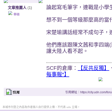
論起寫毛筆字，連戰是小學
文章推薦人
(1)
華碩
想不到一個等級那麼高的當
宋楚瑜講話經常不成句子，
他們應該跟陳文茜和李四端(
讓大陸人看不起。
SCF的倉庫：
【反共反獨】
每事報*】
引用網址：https://city.udn.com/for
本城市刊登之內容為作者個人自行提供上傳，不代表 udn 立場。