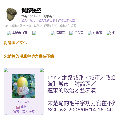
獨腳強盜
市長：
SCFtw2
副市長：
加入本城市
｜
加入我的最愛
｜
訂閱最新文章
udn
／
城市
／
政治社會
／
其他
／
【獨腳強盜】城市
／討論區／
本城市首頁
討論區
精華區
投票區
影像館
推
討論區
／
文化
宋楚瑜的毛筆字功力實在不錯
udn／網路城邦／城市／政
波】城市／討論區／
連宋的政治才藝表演
宋楚瑜的毛筆字功力實在不
SCFtw2
等級：8
SCFtw2 2005/05/14 16:04
留言
｜
加入好友