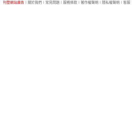
刊登網站廣告
︱
關於我們
︱
常見問題
︱
服務條款
︱
著作權聲明
︱
隱私權聲明
︱
客服