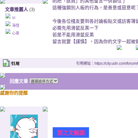
則把「該頁」的其他留言一併鎖住了
這種強鎖別人板的行為，是善意或惡意呢
文章推薦人
(3)
Vi
今後各位棧友要到各討論板貼文或訪客簿
海怪
必需先用滑鼠反黑一下
心泉
若是不能用滑鼠反黑
留言就要【謹慎】，因為你的文字一起被
引用網址：https://city.udn.com/forum
回應文章
感謝你的提醒
茜之文藝園