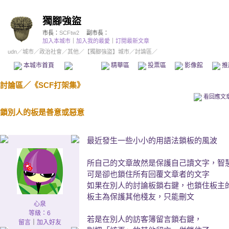
獨腳強盜
市長：
SCFtw2
副市長：
加入本城市
｜
加入我的最愛
｜
訂閱最新文章
udn
／
城市
／
政治社會
／
其他
／
【獨腳強盜】城市
／討論區／
本城市首頁
討論區
精華區
投票區
影像館
推
討論區
／
《SCF打架集》
看回應文
鎖別人的板是善意或惡意
最近發生一些小小的用語法鎖板的風波
所自己的文章故然是保護自己讀文字，智
可是卻也鎖住所有回覆文章者的文字
如果在別人的討論板鎖右鍵，也鎖住板主
板主為保護其他棧友，只能刪文
心泉
等級：6
若是在別人的訪客簿留言鎖右鍵，
留言
｜
加入好友