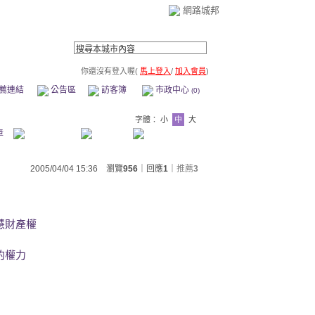
網路城邦
你還沒有登入喔(
馬上登入
/
加入會員
)
薦連結
公告區
訪客簿
市政中心
(0)
字體：
小
中
大
章
2005/04/04 15:36 瀏覽
956
｜回應
1
｜
推薦
3
慧財產權
的權力