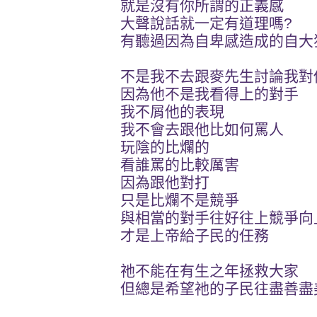
就是沒有你所謂的正義感
大聲說話就一定有道理嗎?
有聽過因為自卑感造成的自大
不是我不去跟麥先生討論我對
因為他不是我看得上的對手
我不屑他的表現
我不會去跟他比如何罵人
玩陰的比爛的
看誰罵的比較厲害
因為跟他對打
只是比爛不是競爭
與相當的對手往好往上競爭向
才是上帝給子民的任務
祂不能在有生之年拯救大家
但總是希望祂的子民往盡善盡