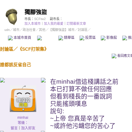
獨腳強盜
市長：
SCFtw2
副市長：
加入本城市
｜
加入我的最愛
｜
訂閱最新文章
udn
／
城市
／
政治社會
／
其他
／
【獨腳強盜】城市
／討論區／
本城市首頁
討論區
精華區
投票區
影像館
推
討論區
／
《SCF打架集》
看回應文
誰都該反省自己
在minhai借這棧講話之前
本已打算不做任何回應
但看到棧長的一番說詞
只能搖頭嘆息
說句:
~上帝 您真是辛苦了
minhai
等級：
~或許他污衊您的苦心了
留言
｜
加入好友