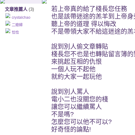
若上帝真的給了棧長您任務
文章推薦人
(3)
也是該帶迷途的羔羊到上帝身
crystalchao
聽上帝的道理 得以悔改
二媳婦
不是帶領大家不給這迷途的羔
恰恰
說到別人偷文章轉貼
棧長您不也是也轉貼留言簿的
來挑起互相的仇恨
一個人玩不起他
就約大家一起玩他
說到別人罵人
電小二也沒關您的棧
讓您可以繼續罵人
不是嗎?
怎麼您可以他不可以?
好奇怪的論點!