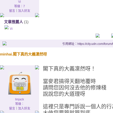
Vi
等級：7
留言
｜
加入好友
文章推薦人
(1)
Vi
引用網址：https://city.udn.com/forum
minhai.閣下真的大義凜然呀
閣下真的大義凜然呀！
當麥君搞得天翻地覆時
請問您因何沒去他的修煉棧
說說您的大道理呀
linjack
等級：
這裡只是專門訴說一個人的行
留言
｜
加入好友
大俠您要管就管到底