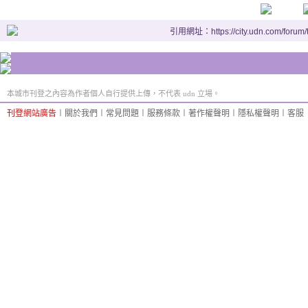
引用網址：https://city.udn.com/forum
本城市刊登之內容為作者個人自行提供上傳，不代表 udn 立場。
刊登網站廣告
︱
關於我們
︱
常見問題
︱
服務條款
︱
著作權聲明
︱
隱私權聲明
︱
客服