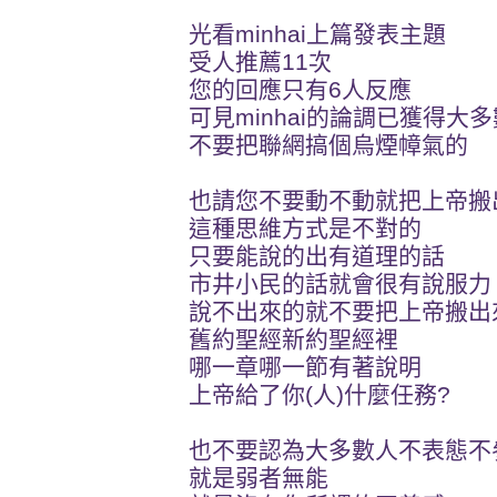
光看minhai上篇發表主題
受人推薦11次
您的回應只有6人反應
可見minhai的論調已獲得大
不要把聯網搞個烏煙幛氣的
也請您不要動不動就把上帝搬
這種思維方式是不對的
只要能說的出有道理的話
市井小民的話就會很有說服力
說不出來的就不要把上帝搬出
舊約聖經新約聖經裡
哪一章哪一節有著說明
上帝給了你(人)什麼任務?
也不要認為大多數人不表態不
就是弱者無能