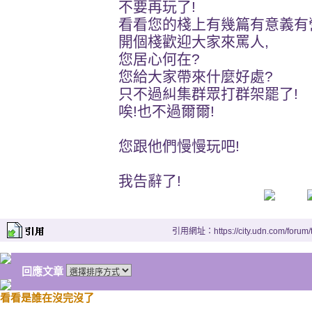
不要再玩了!
看看您的棧上有幾篇有意義有
開個棧歡迎大家來罵人,
您居心何在?
您給大家帶來什麼好處?
只不過糾集群眾打群架罷了!
唉!也不過爾爾!
您跟他們慢慢玩吧!
我告辭了!
引用網址：https://city.udn.com/forum
回應文章
看看是誰在沒完沒了