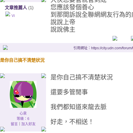
您應該發個善心
文章推薦人
(1)
到那間訴說全聯網網友行為的
Vi
說說上帝
說說佛主
引用網址：https://city.udn.com/forum
是你自己搞不清楚狀況
是你自己搞不清楚狀況
還要多管閒事
我們都知道來龍去脈
心泉
等級：6
好走，不相送！
留言
｜
加入好友