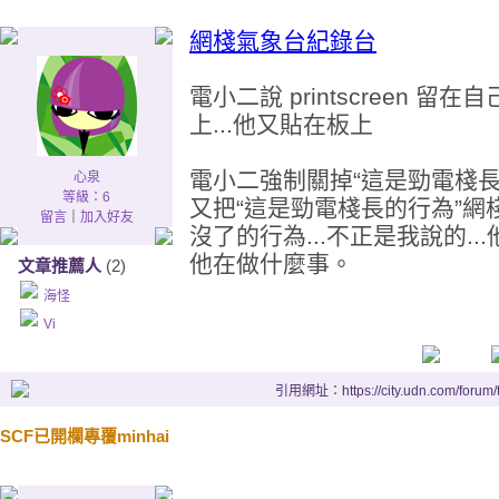
網棧氣象台紀錄台
電小二說 printscreen 
上...他又貼在板上
電小二強制關掉“這是勁電棧
心泉
等級：6
又把“這是勁電棧長的行為”
留言
｜
加入好友
沒了的行為...不正是我說的..
他在做什麼事。
文章推薦人
(2)
海怪
Vi
引用網址：https://city.udn.com/forum
SCF已開欄專覆minhai