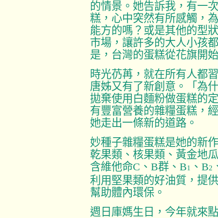
的情景。她告訴我，有一
糕，心中突然有所感觸，
能方的嗎？或是其他的型
市場，讓許多的大人小孩
是，台灣的蛋糕從花旗開
時光芿苒，就在所有人都
唐姊又有了新創意。「為
拋棄使用白麵粉做蛋糕的
有豐富營養的雜糧蛋糕，
她走出一條新的道路。
妙種子雜糧蛋糕是她的新
乾果類、核果類、黃金地
含維他命
C
、
B
群、
B
、
B
1
2
利用堅果類的好油質，提
幫助體內環保。
週日庫媽生日，今年就來