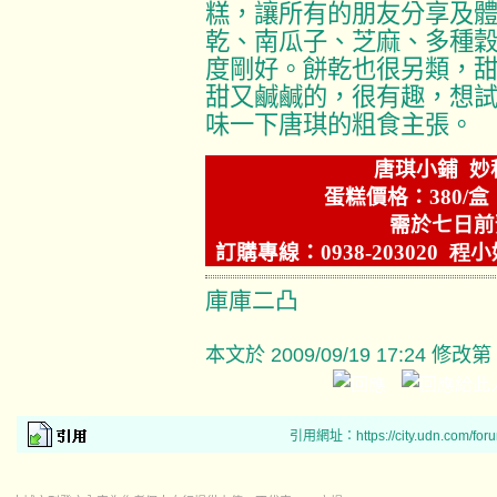
糕，讓所有的朋友分享及
乾、南瓜子、芝麻、多種
度剛好。餅乾也很另類，
甜又鹹鹹的，很有趣，想
味一下唐琪的粗食主張。
唐琪小鋪
妙
蛋糕價格：
380/
盒
需於七日前
訂購專線：
0938-203020
程
小
庫庫二凸
本文於
2009/09/19 17:24 修改第
引用網址：https://city.udn.com/for