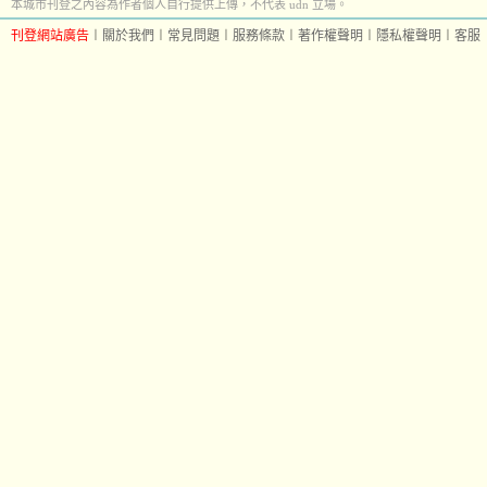
本城市刊登之內容為作者個人自行提供上傳，不代表 udn 立場。
刊登網站廣告
︱
關於我們
︱
常見問題
︱
服務條款
︱
著作權聲明
︱
隱私權聲明
︱
客服