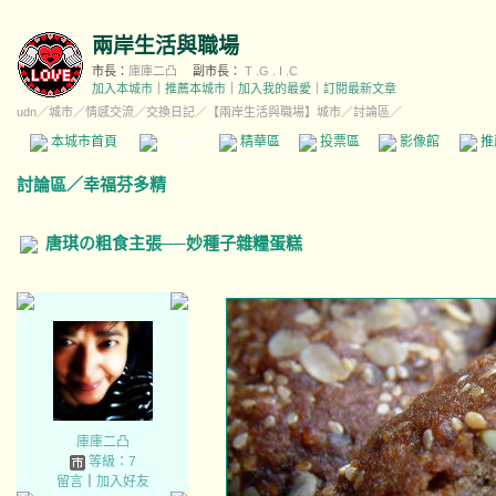
兩岸生活與職場
市長：
庫庫二凸
副市長：
T .G . I .C
加入本城市
｜
推薦本城市
｜
加入我的最愛
｜
訂閱最新文章
udn
／
城市
／
情感交流
／
交換日記
／
【兩岸生活與職場】城市
／討論區／
本城市首頁
討論區
精華區
投票區
影像館
推
討論區
／
幸福芬多精
唐琪の粗食主張──妙種子雜糧蛋糕
庫庫二凸
等級：7
留言
｜
加入好友