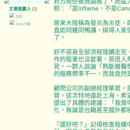
對方險些被我逼瘋了，她猛
照：「是Inflame，不是Can
文章推薦人
(2)
恰恰
原來大陸稱為發炎為炎症，
Julia小喵
直如同雞同鴨講，搞得人家
了。
好不容易全部流程陸續走完
作的股東也沒歇著，原班人
見，一群人談論「熱斷層醫
的服務標準不一，而我竟然
顧問公司的副總經理華君，
管，這次特地遠赴上海，希
提出了具體的建議：「我覺
化，無論是台籍甚至國外都
「還好吧？」記得檢查程續