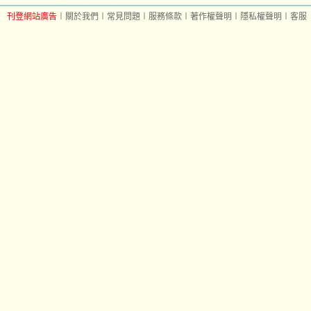
刊登網站廣告
︱
關於我們
︱
常見問題
︱
服務條款
︱
著作權聲明
︱
隱私權聲明
︱
客服