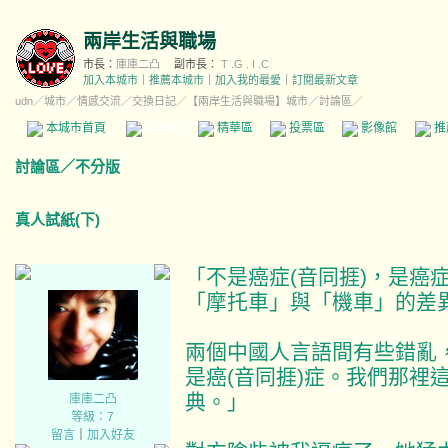
兩岸生活與職場
市長：
庫庫二凸
副市長：
T .G . I .C
加入本城市
｜
推薦本城市
｜
加入我的最愛
｜
訂閱最新文章
udn
／
城市
／
情感交流
／
交換日記
／
【兩岸生活與職場】城市
／討論區／
本城市首頁
討論區
精華區
投票區
影像館
推
討論區
／
不分版
真人試紙(下)
「不是癌症(音同捱)，是癌
「摩托車」與「機車」的差
兩個中國人言語間有些錯亂，
是癌(音同捱)症。我們那裡
典。」
庫庫二凸
等級：7
留言
｜
加入好友