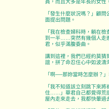
員，而且大多是年長的女性
「發生什麼狀況嗎？」顧問
面提出問題。
「我在檢查婦科時，躺在檢
到一半……突然有幾個人走
君，似乎滿腹委曲。
講到這裡，我們已經約莫猜
誼，拼了命忍住心中如波濤
「啊──那妳當時怎麼辦？
「我不知道該立刻跳下來將
住……」華君自己都覺得荒
屋內走來走去，我都快暈過