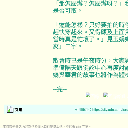
「那怎麼辦？怎麼辦呀？」
是否可取。
「還能怎樣？只好要拍的時
趕快穿起來。又得顧及上面
當時真是忙壞了。」見玉娟
爽」二字。
散會時已是午夜時分，大家
準備隔天跟健診中心再度討
娟與華君的故事也將作為體
--完--
引用網址：https://city.udn.com/for
本城市刊登之內容為作者個人自行提供上傳，不代表 udn 立場。