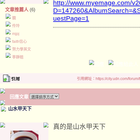
http://www.myemage.com/v2
文章推薦人
(6)
D=147260&AlbumSearch=&S
uestPage=1
鏡
伶玲
mjpj
faith信心
努力學英文
寧靜姐
引用網址：https://city.udn.com/forum
回應文章
山水甲天下
真的是山水甲天下