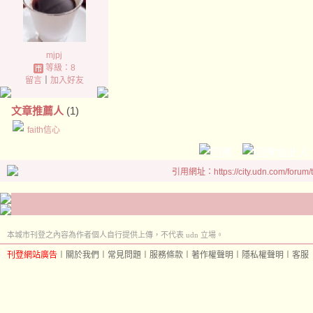
mjpj
等級：8
留言
｜
加入好友
文章推薦人
(1)
faith信心
引用網址：https://city.udn.com/forum
本城市刊登之內容為作者個人自行提供上傳，不代表 udn 立場。
刊登網站廣告
︱
關於我們
︱
常見問題
︱
服務條款
︱
著作權聲明
︱
隱私權聲明
︱
客服