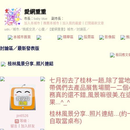
愛網重重
市長：
baby blue
副市長：
加入本城市
｜
推薦本城市
｜
加入我的最愛
｜
訂閱最新文章
udn
／
城市
／
情感交流
／
心靈
／
【愛網重重】城市
／討論區／
本城市首頁
討論區
精華區
投票區
影像館
推
討論區
／
最新發表版
看回應文
桂林風景分享..照片連結
七月初去了桂林一趟,除了當
帶偶們去產品展售場關一二個
務真的還不錯,風景嘛很美,在
果...^_^
桂林風景分享..照片連結...(
jin6526
自取當桌布)
等級：
留言
｜
加入好友