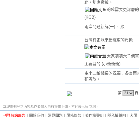
務，都應繳稅。
的確需要更深層的
(KGB)
兩岸問題新解(一) 回顧
台灣有史以來最沉重的負擔
大家猜猜六千億軍
主要目的
(小新新新)
電小二給棧長的祝福：各言爾
花齊放。
第
頁
本城市刊登之內容為作者個人自行提供上傳，不代表 udn 立場。
刊登網站廣告
︱
關於我們
︱
常見問題
︱
服務條款
︱
著作權聲明
︱
隱私權聲明
︱
客服