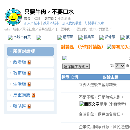
只要牛肉，不要口水
市長：
KGB
副市長：
小新新新
加入本城市
｜
推薦本城市
｜
加入我的最愛
｜
訂閱最新文章
udn
／
城市
／
政治社會
／
公共議題
／
【只要牛肉，不要口水】城市
／討論區／
本城市首頁
討論區
精華區
投票區
影像館
推
討論區
（
所有討論版
）
‧
所有討論版
‧
政治版
第
頁
‧
教育版
標示
心情
討論主題
‧
生活版
立委大選後看藍綠缺失
‧
反軍購版
不是不報，只是時候未到。
續集
(小新新新)
‧
轉貼區
台灣亂象，選民該負責任。
企業使用國家資源，國民逃避