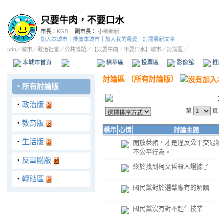
只要牛肉，不要口水
市長：
KGB
副市長：
小新新新
加入本城市
｜
推薦本城市
｜
加入我的最愛
｜
訂閱最新文章
udn
／
城市
／
政治社會
／
公共議題
／
【只要牛肉，不要口水】城市
／討論區／
本城市首頁
討論區
精華區
投票區
影像館
推
討論區
（
所有討論版
）
‧
所有討論版
‧
政治版
第
頁
‧
教育版
標示
心情
討論主題
‧
生活版
開放萊豬，才是違反公平交易
不公平行為。
‧
反軍購版
終於找到柯文哲殺人證據了
‧
轉貼區
國民黨對於選舉應有的解讀
國民黨沒有對不起生技業