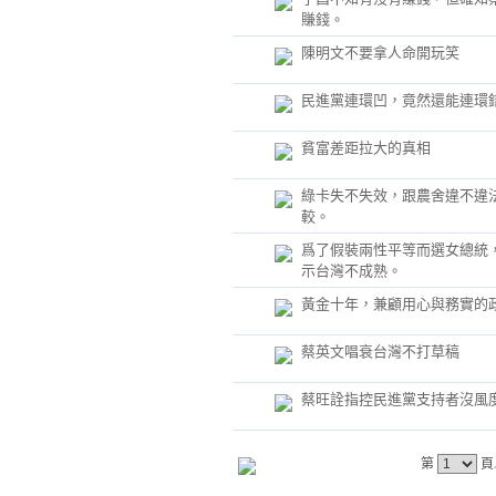
賺錢。
陳明文不要拿人命開玩笑
民進黨連環凹，竟然還能連環
貧富差距拉大的真相
綠卡失不失效，跟農舍違不違
較。
爲了假裝兩性平等而選女總統
示台灣不成熟。
黃金十年，兼顧用心與務實的
蔡英文唱衰台灣不打草稿
蔡旺詮指控民進黨支持者沒風
第
頁