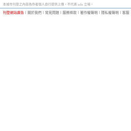
本城市刊登之內容為作者個人自行提供上傳，不代表 udn 立場。
刊登網站廣告
︱
關於我們
︱
常見問題
︱
服務條款
︱
著作權聲明
︱
隱私權聲明
︱
客服