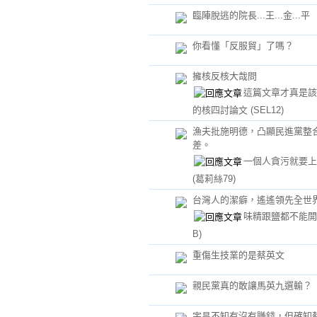
臨陣脫逃的院長...王...金...平
你看懂「反服貿」了嗎？
擁核反核大哉問
這篇文章才真是該
的核四討論文
(SEL12)
漁夫批施明德，凸顯民進黨整
差。
一個人貪污就要上
(葛莉絲79)
台灣人的潔癖，遙遙領先全世
味精跟鹽都不能
B)
重傷生技業的是蔡英文
親民黨真的敢讓馬英九選輸？
宇昌不知有沒有賺錢，但確知