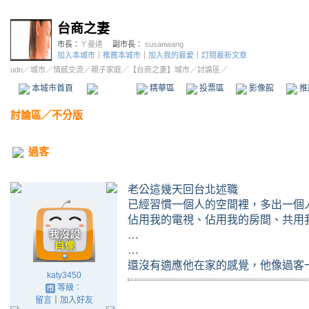
台商之妻
市長：
ㄚ曼達
副市長：
susanwang
加入本城市
｜
推薦本城市
｜
加入我的最愛
｜
訂閱最新文章
udn
／
城市
／
情感交流
／
親子家庭
／
【台商之妻】城市
／討論區／
本城市首頁
討論區
精華區
投票區
影像館
推
討論區
／
不分版
過客
老公這幾天回台北述職
已經習慣一個人的空間裡，多出一個
佔用我的電視、佔用我的房間、共用
…
…
還沒有適應他在家的感覺，他像過客
katy3450
等級：
留言
｜
加入好友