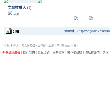
文章推薦人
(1)
辛夷
引用網址：https://city.udn.com/for
本城市刊登之內容為作者個人自行提供上傳，不代表 udn 立場。
刊登網站廣告
︱
關於我們
︱
常見問題
︱
服務條款
︱
著作權聲明
︱
隱私權聲明
︱
客服