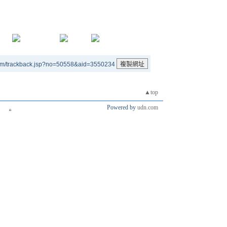
um/trackback.jsp?no=50558&aid=3550234
▲top
Powered by
udn.com