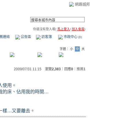
網路城邦
你還沒有登入喔(
馬上登入
/
加入會員
)
薦連結
公告區
訪客簿
市政中心
(0)
字體：
小
中
大
2009/07/31 11:15 瀏覽
2,383
｜回應
0
｜
推薦
1
人使用。
我的床、佔用我的時間…
一樣…又要離去。