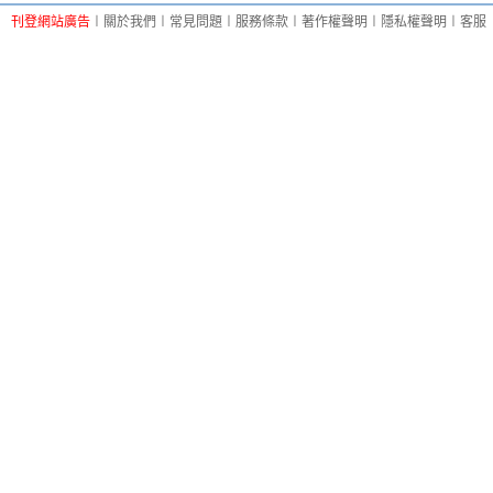
刊登網站廣告
︱
關於我們
︱
常見問題
︱
服務條款
︱
著作權聲明
︱
隱私權聲明
︱
客服