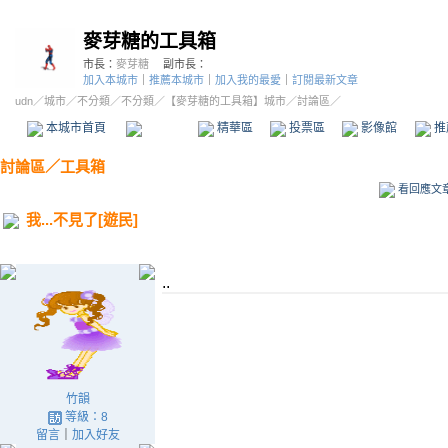
麥芽糖的工具箱
市長：
麥芽糖
副市長：
加入本城市
｜
推薦本城市
｜
加入我的最愛
｜
訂閱最新文章
udn
／
城市
／
不分類
／
不分類
／
【麥芽糖的工具箱】城市
／討論區／
本城市首頁
討論區
精華區
投票區
影像館
推
討論區
／
工具箱
看回應文
我...不見了[遊民]
..
竹韻
等級：8
留言
｜
加入好友