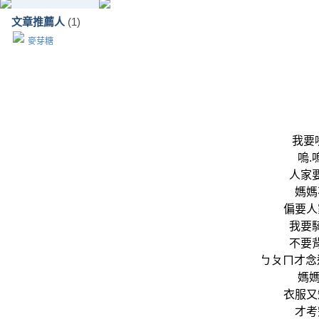
文章推薦人
(1)
麥芽糖
我要
嗚.
人家
媽媽
偏要人
我要
不要
ㄅㄆㄇ才念過
媽媽
衣服又
才考