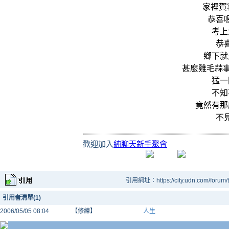
家裡賀
恭喜
考上
恭
鄉下就
甚麼雞毛蒜事
猛一
不知
竟然有那
不
歡迎加入
純聊天新手聚會
引用網址：https://city.udn.com/forum
引用者清單(1)
2006/05/05 08:04
【修練】
人生