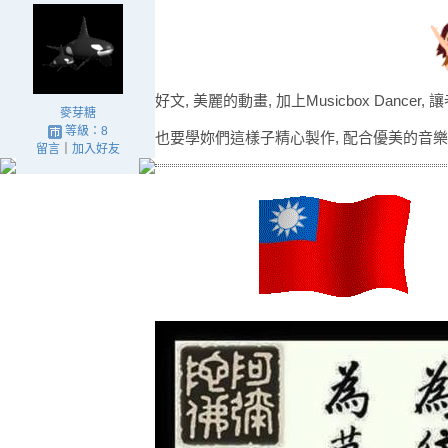
好文, 美麗的動畫, 加上Musicbox Dancer,
麥芽糖
等級：8
也要學妳們這樣子精心製作, 配合優美的音樂
留言
｜
加入好友