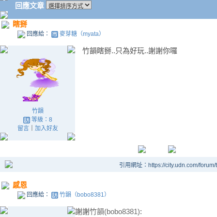
回應文章
瞎掰
回應給：
麥芽糖（myata）
竹韻瞎掰..只為好玩..謝謝你囉
竹韻
等級：8
留言
｜
加入好友
引用網址：https://city.udn.com/forum
感恩
回應給：
竹韻（bobo8381）
謝謝
竹韻(bobo8381)
: