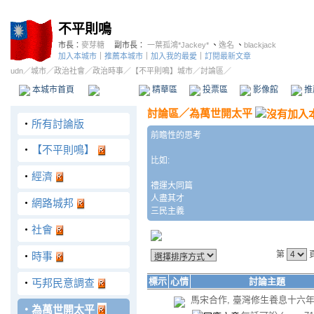
不平則鳴
市長：
麥芽糖
副市長：
一葉孤鴻*Jackey*
、
逸名
、
blackjack
加入本城市
｜
推薦本城市
｜
加入我的最愛
｜
訂閱最新文章
udn
／
城市
／
政治社會
／
政治時事
／
【不平則鳴】城市
／討論區／
本城市首頁
討論區
精華區
投票區
影像館
推
討論區
／
為萬世開太平
‧
所有討論版
前瞻性的思考
‧
【不平則鳴】
比如:
‧
經濟
禮運大同篇
人盡其才
‧
網路城邦
三民主義
‧
社會
第
‧
時事
標示
心情
討論主題
‧
丐邦民意調查
馬宋合作, 臺灣修生養息十六年
‧
為萬世開太平