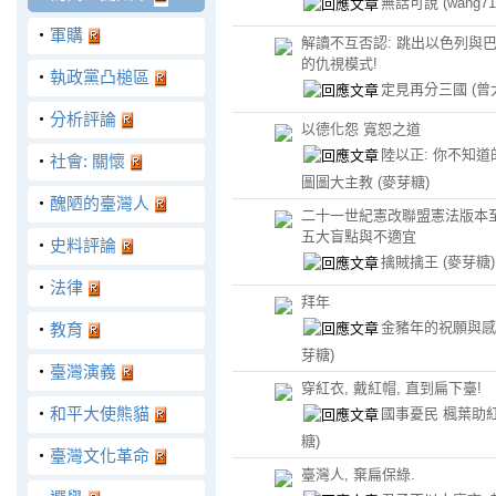
無話可說
(wang71
‧
軍購
解讀不互否認: 跳出以色列與
的仇視模式!
‧
執政黨凸槌區
定見再分三國
(曾
‧
分析評論
以德化怨 寬恕之道
陸以正: 你不知道
‧
社會: 關懷
圖圖大主教
(麥芽糖)
‧
醜陋的臺灣人
二十一世紀憲改聯盟憲法版本
五大盲點與不適宜
‧
史料評論
擒賊擒王
(麥芽糖)
‧
法律
拜年
金豬年的祝願與
‧
教育
芽糖)
‧
臺灣演義
穿紅衣, 戴紅帽, 直到扁下臺!
‧
和平大使熊貓
國事憂民 楓葉助
糖)
‧
臺灣文化革命
臺灣人, 棄扁保綠.