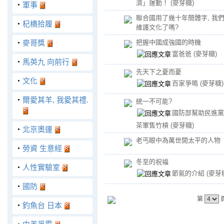
濟」運動！
(麥芽糖)
‧
軍事
聯合國用了幾十年簡體字, 我
‧
杞橋拾履
維護文化了嗎?
‧
麥哥獎
把握中國成強國的時機
富爸爸
(麥芽糖)
‧
馬英九 向前行
先天下之憂而憂
‧
文化
百家爭鳴
(麥芽糖)
‧
爾愛其羊, 我愛其禮.
統一不可能?
國防部幫助民進黨
茶軍售竹槓
(麥芽糖)
‧
北京奧運
老丐眼中為萬世開太平的人物
‧
勞資 生意經
冬至的祝福
‧
人性實驗室
節氣的介紹
(麥芽
‧
國防
第
‧
釣魚台 日本