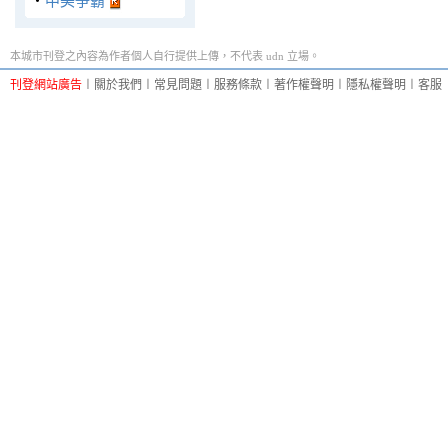
‧
中美爭霸
本城市刊登之內容為作者個人自行提供上傳，不代表 udn 立場。
刊登網站廣告
︱
關於我們
︱
常見問題
︱
服務條款
︱
著作權聲明
︱
隱私權聲明
︱
客服