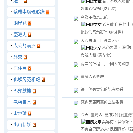
‧
選舉
君子不以人廢言: 
遲來的悔悟!
(麥芽糖)
‧
蔡扁李腐現形錄
寧為王偉高志航
‧
兩岸誌
老古董 自由鬥士 
損我們的飛將軍
(麥芽糖)
‧
臺灣史
人心思漢 - 回答曾太公
‧
太公的荊洲
人心思漢。說得好
問題大也
(麥芽糖)
‧
外交
兩岸的計程車, 中國人的驕傲!
‧
原住民
臺灣人的尊嚴
‧
化解冤冤相報
為一個有骨氣的記者喝采!
‧
丐邦鼓樓
‧
老丐寓言
感謝民親兩黨的立法委員
‧
宋楚瑜
今天, 臺灣人, 應該如何愛臺灣
莫等待，莫依賴，
‧
出山斬妖
不會自己醒過來: 民間興起「