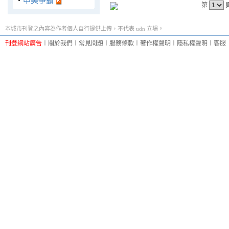
‧
中美爭霸
第
本城市刊登之內容為作者個人自行提供上傳，不代表 udn 立場。
刊登網站廣告
︱
關於我們
︱
常見問題
︱
服務條款
︱
著作權聲明
︱
隱私權聲明
︱
客服