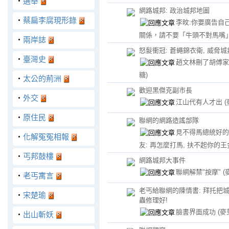
‧
選舉
網路城邦: 政治城邦地圖
‧
蔡扁李腐現形錄
李旼:你要廣告自
關係，請不要「牛頭不對馬嘴
‧
兩岸誌
怒髮衝冠: 蒼蠅錦衣衛, 威脅城
‧
臺灣史
趙文林刪了胡傅
糖)
‧
太公的荊洲
歡迎黑傑克副市長
‧
外交
江山代有人才出
‧
原住民
聯網的網路造謠部隊
見不得馬總統好的
‧
化解冤冤相報
友: 再怎麼打馬, 扶不起你的王
‧
丐邦鼓樓
網路城邦大事件
聯網解禁"按摩"
(
‧
老丐寓言
老丐給聯網的陳情書: 拜托把
‧
宋楚瑜
蟲修理好!
臉書界面成功
(麥
‧
出山斬妖