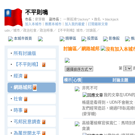
不平則鳴
市長：
麥芽糖
副市長：
一葉孤鴻*Jackey*
、
逸名
、
blackjack
加入本城市
｜
推薦本城市
｜
加入我的最愛
｜
訂閱最新文章
udn
／
城市
／
政治社會
／
政治時事
／
【不平則鳴】城市
／討論區／
本城市首頁
討論區
精華區
投票區
影像館
推
討論區
／
網路城邦
‧
所有討論版
‧
【不平則鳴】
第
‧
經濟
標示
心情
討論主題
‧
網路城邦
非死不可
我的文章在UDN
‧
社會
格還是看得到。UDN不會刪文
友們經常造訪，繞過FB臥底綠
‧
時事
(麥芽糖)
‧
丐邦民意調查
高檢署檢察官侯寬仁︰馬特別費
貪瀆
‧
為萬世開太平