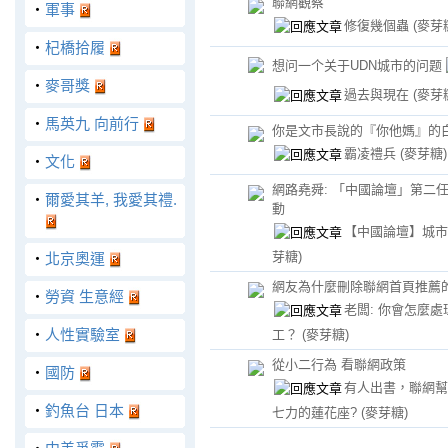
聯網觀察
‧
軍事
修復幾個蟲
(麥芽
‧
杞橋拾履
想问一个关于UDN城市的问题
‧
麥哥獎
過去與現在
(麥芽
‧
馬英九 向前行
你是文市長說的『你他媽』的
霸凌禮兵
(麥芽糖)
‧
文化
網路堯舜: 「中國論壇」第二
‧
爾愛其羊, 我愛其禮.
動
【中國論壇】城
芽糖)
‧
北京奧運
網友為什麼刪除聯網首頁推薦
‧
勞資 生意經
老闆: 你會怎麼
‧
人性實驗室
工？
(麥芽糖)
從小二行為 看聯網政策
‧
國防
有人出書，聯網幫
‧
釣魚台 日本
七力的蓮花座?
(麥芽糖)