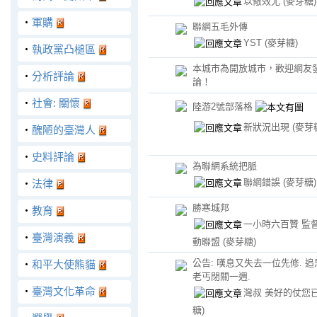
以儆效尤
(麥芽糖)
‧
軍購
聯網五毛外傳
YST
(麥芽糖)
‧
執政黨凸槌區
本城市為開放城市，歡迎網友
‧
分析評論
論！
‧
社會: 關懷
陸游2號部落格
新狀況出現
(麥芽
‧
醜陋的臺灣人
‧
史料評論
為聯網系統把脈
聯網錯誤
(麥芽糖)
‧
法律
勝寒城邦
‧
教育
一小時六百贊 監
‧
臺灣演義
動聯盟
(麥芽糖)
公告: 嘆息又失去一位先修. 追思
‧
和平大使熊貓
老丐閉關一週.
‧
臺灣文化革命
灣叔 美好的仗您
糖)