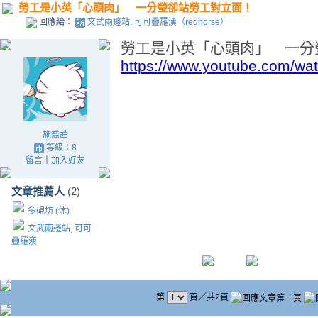
勞工是小英「心頭肉」 一分瑩卻站勞工對立面！
回應給：
文武兩邊站, 可可疊羅漢（redhorse）
勞工是小英「心頭肉」 一分
https://www.youtube.com/w
施喬茜
等級：8
留言
｜
加入好友
文章推薦人
(2)
多硯坊 (休)
文武兩邊站, 可可
疊羅漢
第
頁／共2頁