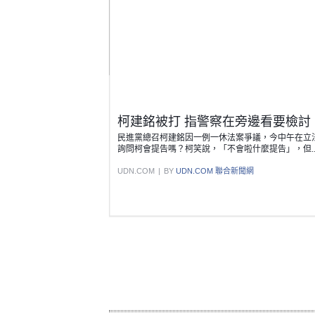
柯建銘被打 指警察在旁邊看要檢討 | 
民進黨總召柯建銘因一例一休法案爭議，今中午在立
詢問柯會提告嗎？柯笑說，「不會啦什麼提告」，但..
UDN.COM
|
BY
UDN.COM 聯合新聞網