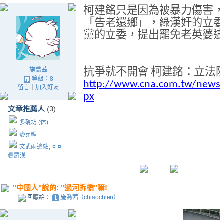
柯建銘只是因為被暴力傷害
「告老還鄉」，綠漢奸的立
黨的立委，提出罷免老英婆
抗爭就不開會
柯建銘
：
立法
施喬茜
等級：8
http://www.cna.com.tw/news/
留言
｜
加入好友
px
文章推薦人
(3)
多硯坊 (休)
麥芽糖
文武兩邊站, 可可
疊羅漢
"中國人"說的: "過河拆橋"嘛!
回應給：
施喬茜（chiaochien）