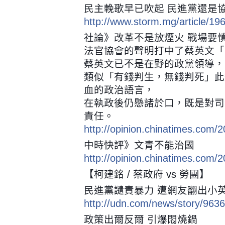
民主輓歌早已吹起 民進黨還是
http://www.storm.mg/article/19
社論》改革不是放煙火 戰場要
法官協會的聲明打中了蔡英文「
蔡英文已不是在野的政黨領導，
類似「有錢判生，無錢判死」此
血的政治語言，
在執政後仍懸諸於口，既是對司
責任。
http://opinion.chinatimes.com
中時快評》文青不能治國
http://opinion.chinatimes.com
【柯建銘 / 蔡政府 vs 勞團】
民進黨譴責暴力 遭網友翻出小
http://udn.com/news/story/963
政策出爾反爾 引爆悶燒鍋