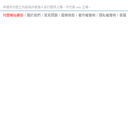
本城市刊登之內容為作者個人自行提供上傳，不代表 udn 立場。
刊登網站廣告
︱
關於我們
︱
常見問題
︱
服務條款
︱
著作權聲明
︱
隱私權聲明
︱
客服