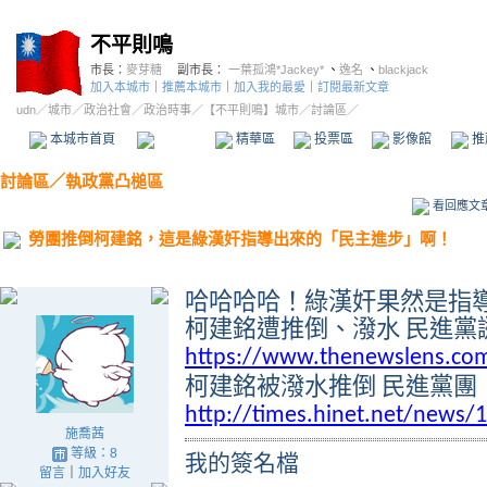
不平則鳴
市長：
麥芽糖
副市長：
一葉孤鴻*Jackey*
、
逸名
、
blackjack
加入本城市
｜
推薦本城市
｜
加入我的最愛
｜
訂閱最新文章
udn
／
城市
／
政治社會
／
政治時事
／
【不平則鳴】城市
／討論區／
本城市首頁
討論區
精華區
投票區
影像館
推
討論區
／
執政黨凸槌區
看回應文
勞團推倒柯建銘，這是綠漢奸指導出來的「民主進步」啊！
哈哈哈哈！
綠漢奸果然是指
柯建銘
遭
推倒
、潑水
民進黨
https://www.thenewslens.com
柯建銘被潑水推倒
民進黨團
http://times.hinet.net/news/
施喬茜
等級：8
我的簽名檔
留言
｜
加入好友