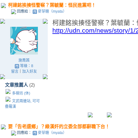
柯建銘挨揍怪警察？葉毓蘭：怪民進黨吧！
回應給：
麥芽糖（myata）
柯建銘挨揍怪警察？葉毓蘭：
http://udn.com/news/story/1
施喬茜
等級：8
留言
｜
加入好友
文章推薦人
(2)
多硯坊 (休)
文武兩邊站, 可可
疊羅漢
要「告老還鄉」？綠漢奸的立委全部都辭職下台！
回應給：
麥芽糖（myata）