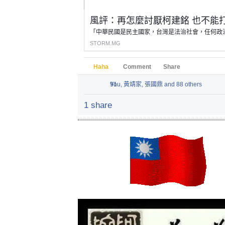
風評：再怎麼討厭柯建銘 也不能
STORM.MG
Haha
Comment
Share
91
You, 黃靖家, 張國鼎 and 88 others
1 share