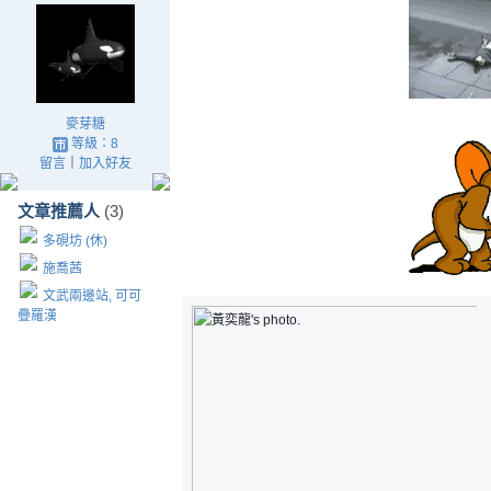
麥芽糖
等級：8
留言
｜
加入好友
文章推薦人
(3)
多硯坊 (休)
施喬茜
文武兩邊站, 可可
疊羅漢