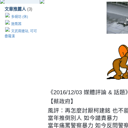
文章推薦人
(3)
多硯坊 (休)
施喬茜
文武兩邊站, 可可
疊羅漢
《2016/12/03 媒體評論 & 話題
【蔡政府】
風評：再怎麼討厭柯建銘 也不
當年推倒別人 如今譴責暴力
當年痛罵警察暴力 如今反問警