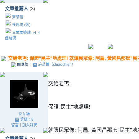
文章推薦人
(3)
麥芽糖
多硯坊 (休)
文武兩邊站, 可可
疊羅漢
交給老丐: 保證"民主"地處理! 就讓民眾像: 阿扁, 黃國昌那麼"
回應給：
施喬茜（chiaochien）
交給老丐:
保證"民主"地處理!
麥芽糖
等級：8
留言
｜
加入好友
就讓民眾像: 阿扁, 黃國昌那麼"民主"地
文章推薦人
(3)