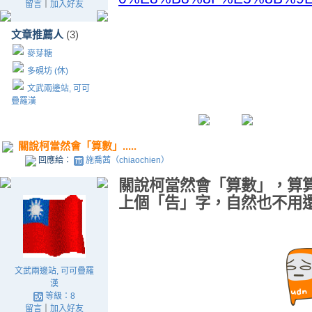
留言
｜
加入好友
文章推薦人
(3)
麥芽糖
多硯坊 (休)
文武兩邊站, 可可
疊羅漢
關說柯當然會「算數」.....
回應給：
施喬茜（chiaochien）
關說柯當然會「算數」，算
上個「告」字，自然也不用還鄉了
文武兩邊站, 可可疊羅
漢
等級：8
留言
｜
加入好友