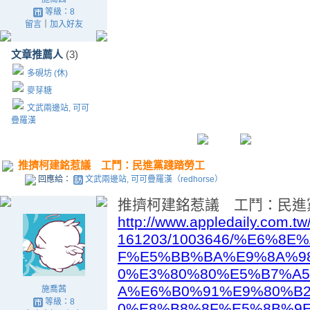
等級：8
留言
｜
加入好友
文章推薦人
(3)
多硯坊 (休)
麥芽糖
文武兩邊站, 可可
疊羅漢
推擠柯建銘惹議 工鬥：民進黨踐踏勞工
回應給：
文武兩邊站, 可可疊羅漢（redhorse）
推擠柯建銘惹議 工鬥：民進
http://www.appledaily.com.tw/
161203/1003646/%E6%8
F%E5%BB%BA%E9%8A%9
0%E3%80%80%E5%B7%A
A%E6%B0%91%E9%80%B
施喬茜
等級：8
0%E8%B8%8F%E5%8B%9