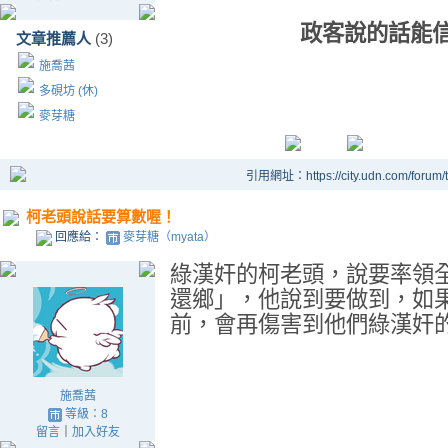
政客說的話能信？
文章推薦人
(3)
施喬茜
多硯坊 (休)
麥芽糖
引用網址：https://city.udn.com/forum
柯老頭說話要算數喔！
回應給：
麥芽糖（myata）
綠漢奸的
柯老頭
，說要率領
還鄉」，他說到要做到，如
前，會再傷害到他們綠漢奸
施喬茜
等級：8
留言
｜
加入好友