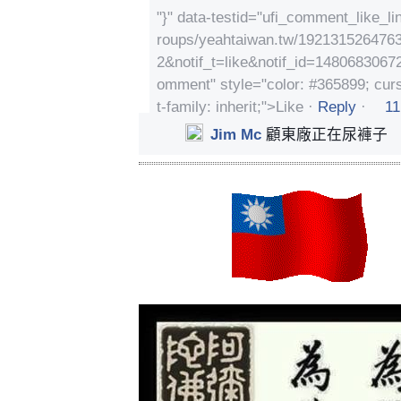
"}" data-testid="ufi_comment_like_l
roups/yeahtaiwan.tw/19213152647
2&notif_t=like&notif_id=148068306725
omment" style="color: #365899; curso
t-family: inherit;">Like
·
Reply
·
11
Jim Mc
顧東廠正在尿褲子