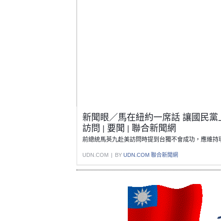
新聞眼／馬在紐約一席話 讓國民黨上
訪問 | 要聞 | 聯合新聞網
前總統馬英九赴美訪問時提到台獨不會成功，應維持
UDN.COM
|
BY
UDN.COM 聯合新聞網