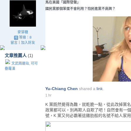
馬在美國「國際發聲」
國民黨那個笨蛋不會利用？怕民進黨不高興？
麥芽糖
等級：8
留言
｜
加入好友
文章推薦人
(1)
文武兩邊站, 可可
疊羅漢
Yu-Chiang Chen
shared a
link
.
1 hr
K 黨既然覺得為難，就乾脆一點，從此改掉黨
政黨都可以，別再欺人自欺了吧！自然會有一
號，K 黨又何必霸著這雞肋般的名號不給人家