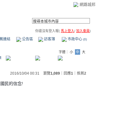
網路城邦
你還沒有登入喔(
馬上登入
/
加入會員
)
薦連結
公告區
訪客簿
市政中心
(0)
字體：
小
中
大
章
2016/10/04 00:31 瀏覽
1,089
｜回應
1
｜
推薦
2
國民的信念!
!