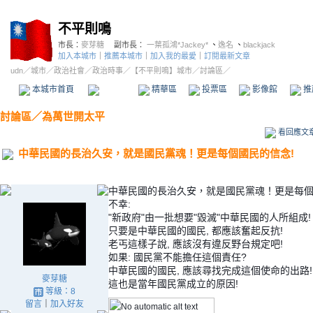
不平則鳴
市長：
麥芽糖
副市長：
一葉孤鴻*Jackey*
、
逸名
、
blackjack
加入本城市
｜
推薦本城市
｜
加入我的最愛
｜
訂閱最新文章
udn
／
城市
／
政治社會
／
政治時事
／
【不平則鳴】城市
／討論區／
本城市首頁
討論區
精華區
投票區
影像館
推
討論區
／
為萬世開太平
看回應文
中華民國的長治久安，就是國民黨魂！更是每個國民的信念!
中華民國的長治久安，就是國民黨魂！更是每個
不幸:
"新政府"由一批想要"毀滅"中華民國的人所組成!
只要是中華民國的國民, 都應該奮起反抗!
老丐這樣子說, 應該沒有違反野台規定吧!
如果: 國民黨不能擔任這個責任?
中華民國的國民, 應該尋找完成這個使命的出路
麥芽糖
這也是當年國民黨成立的原因!
等級：8
留言
｜
加入好友