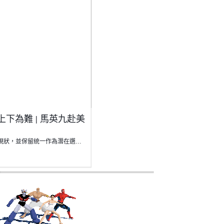
下為難 | 馬英九赴美
現狀，並保留統一作為潛在選…