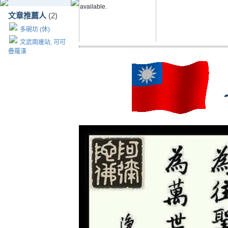
文章推薦人
(2)
多硯坊 (休)
文武兩邊站, 可可
疊羅漢