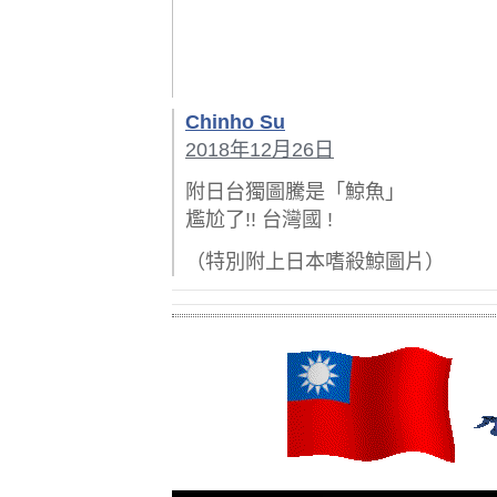
Chinho Su
2018年12月26日
附日台獨圖騰是「鯨魚」
尷尬了!! 台灣國 !
（特別附上日本嗜殺鯨圖片）