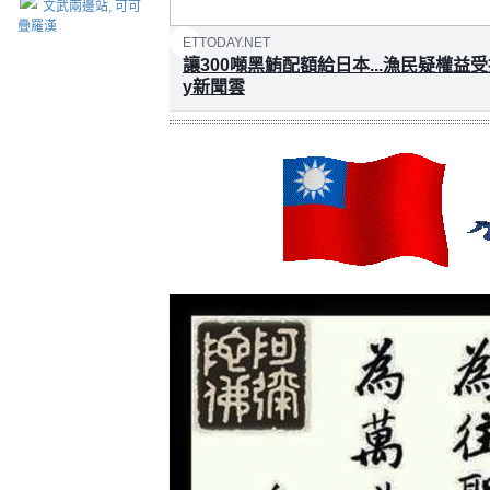
文武兩邊站, 可可
疊羅漢
ETTODAY.NET
讓300噸黑鮪配額給日本...漁民疑權益受損
y新聞雲
「中西太平洋漁業會委員會」（WCPFC）
平洋黑鮪成魚（30公斤以上）限額中300公
為將影響權益。今漁業署（8日）特別召開記
該案....