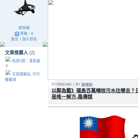
麥芽糖
等級：8
留言
｜
加入好友
文章推薦人
(2)
陸游2號：漫長當
下
文武兩邊站, 可可
疊羅漢
STORM.MG
|
BY
風傳媒
以鄰為壑》福島百萬噸核污水往哪去？
是唯一解方-風傳媒
日本福島核災已過8年，存放在停止營運的福
計於3年後就會全部用完，污水保管問題迫在
理核汙水的方法。日本環境大臣原田義昭10
自.....