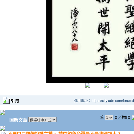
引用網址：https://city.udn.com/forum
第
頁／共8頁
回應文章
不要口口聲聲說護主權， 請問釣魚台還是不是我國領土？