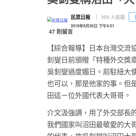
民眾日報
359 人追蹤
2019年9月30日 下午4:51
47 則留言
【綜合報導】日本台灣交流
釗燮日前頒贈「特種外交獎
吳釗燮過度媚日。前駐紐大
也可以，那是他家的事。但
田這ㄧ位外國代表大哥哥。
介文汲強調，用了外交部長
我們國家叫沼田最敬愛的大