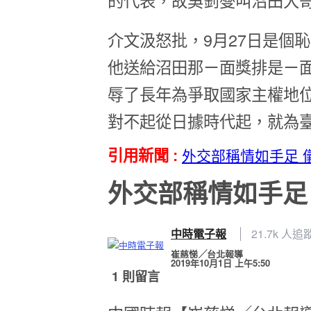
的代表，故吳釗燮叫沼田大
介文汲怒批，9月27日是個
他送給沼田那ㄧ面獎排是ㄧ
辱了長年為爭取國家主權地
對不起從日據時代起，就為
引用新聞 :
外交部稱情如手足 
外交部稱情如手足
中時電子報
21.7k 人追
崔慈悌╱台北報導
2019年10月1日 上午5:50
1 則留言