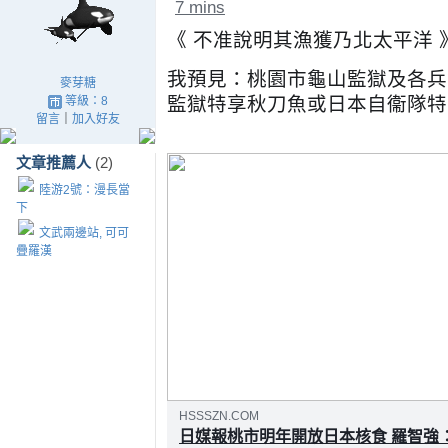
7 mins
《 不准說明其漁獲乃北太平洋 
我預見：桃園市龜山監獄及各兵
麥芽糖
監獄特享秋刀魚或日本自衞隊特享
等級：8
留言
｜
加入好友
文章推薦人
(2)
陸游2號：漫長當
下
文武兩邊站, 可可
疊羅漢
HSSSZN.COM
日媒報桃市明年開放日本核食 羅智強