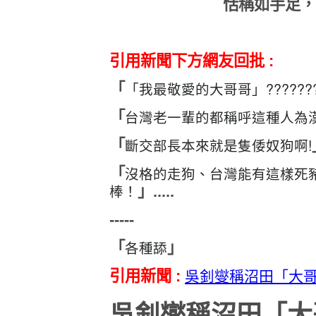
恬稱如手足，
引用新聞下方網友回批 :
「我最敬愛的大哥哥」??????
「
台灣老一輩的都稱呼這種人為漢
「
斷交部長本來就是隻倭奴狗啊!
「
沒格的走狗、台灣能有這樣死
「
棒！
」.....
-----
各種舔
「
」
引用新聞 :
吳釗燮稱沼田「大哥
吳釗燮稱沼田「大