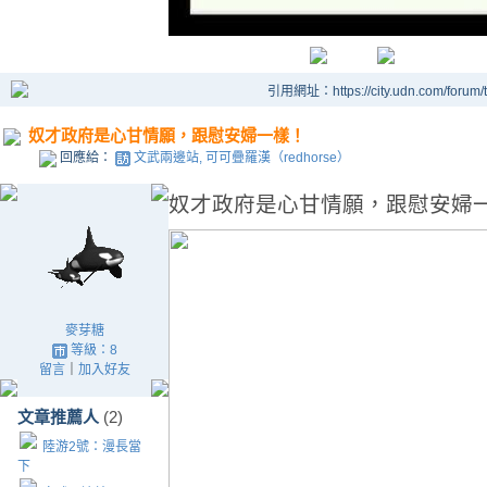
引用網址：https://city.udn.com/forum
奴才政府是心甘情願，跟慰安婦一樣！
回應給：
文武兩邊站, 可可疊羅漢（redhorse）
奴才政府是心甘情願，跟慰安婦
麥芽糖
等級：8
留言
｜
加入好友
文章推薦人
(2)
陸游2號：漫長當
下