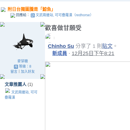
附日台獨圖騰是「鯨魚」
回應給：
文武兩邊站, 可可疊羅漢（redhorse）
歡喜做甘願受
Chinho Su
分享了 1 則
貼文
。
·
12月25日下午8:21
新成員
麥芽糖
等級：8
留言
｜
加入好友
文章推薦人
(1)
文武兩邊站, 可可
疊羅漢