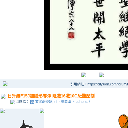
引用網址：https://city.udn.com/forum
日升級F15J加隱形導彈 陸殲16殲10C恐難壓制
回應給：
文武兩邊站, 可可疊羅漢（redhorse）