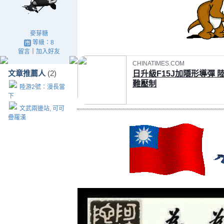
麥芽糖
等級：8
留言
｜
加入好友
CHINATIMES.COM
文章推薦人
(2)
日升級F15J加隱形導彈 陸
難壓制
陸游2號：漫長當
下
文武兩邊站, 可可
疊羅漢