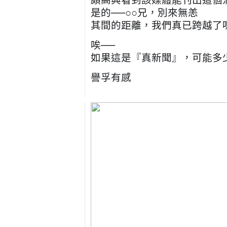
頗高興看到該媒體能刊出這個
是的──○○兄，別來無恙
其間的距離，我們真已跨越了
唉──
如果這是『真新聞』，可能多
譽孚有感