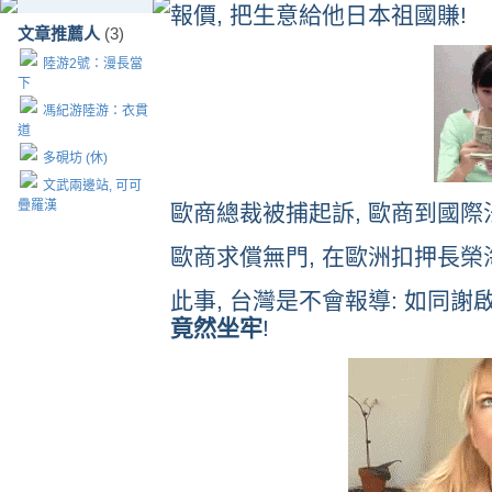
報價, 把生意給他日本祖國賺!
文章推薦人
(3)
陸游2號：漫長當
下
馮紀游陸游：衣貫
道
多硯坊 (休)
文武兩邊站, 可可
疊羅漢
歐商總裁被捕起訴, 歐商到國際
歐商求償無門, 在歐洲扣押長榮海
此事, 台灣是不會報導: 如同
竟然坐牢
!