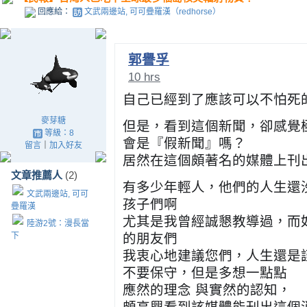
回應給：
文武兩邊站, 可可疊羅漢（redhorse）
郭譽孚
10 hrs
自己已經到了應該可以不怕死
麥芽糖
但是，看到這個新聞，卻感覺
等級：8
會是『假新聞』嗎？
留言
｜
加入好友
居然在這個頗著名的媒體上刊
文章推薦人
(2)
有多少年輕人，他們的人生還
文武兩邊站, 可可
孩子們啊
疊羅漢
尤其是我曾經誠懇教導過，而
陸游2號：漫長當
下
的朋友們
我衷心地建議您們，人生還是
不要保守，但是多想一點點
應然的理念 與實然的認知，