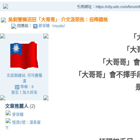
引用網址：https://city.udn.com/forum
吳釗燮稱沼田「大哥哥」 介文汲怒批：自降國格
回應給：
麥芽糖（myata）
「
「
大
「
大哥哥
」
會
「
大哥哥
」
會不擇手
文武兩邊站, 可可疊羅
漢
等級：8
留言
｜
加入好友
文章推薦人
(2)
麥芽糖
陸游2號：漫長當
下