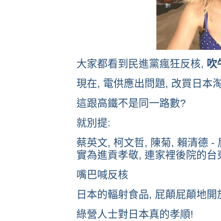
大家都看到民進黨瘋狂反核,
吹
現在, 電供應出問題, 改買日本
這跟高鐵不是同一路數?
就別提:
蔡英文, 柯文哲, 陳菊, 賴清德 
實為進貢孝敬, 連家裡後院的台東
嘴巴喊反核
日本的輻射食品, 屁顛屁顛地開
綠營人士對日本真的孝順!