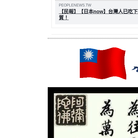
PEOPLENEWS.TW
【民報】【日本now】台灣人已吃
質！
日本政府自己調查82%的日本人不想吃
稱社運人士的怎麼都成了詐騙集團來恐嚇
騙集團的傳聲筒？根據陳吉仲的說法，好
完蛋？…