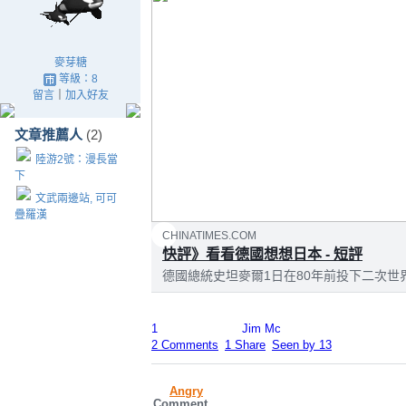
麥芽糖
等級：8
留言
｜
加入好友
文章推薦人
(2)
陸游2號：漫長當
下
文武兩邊站, 可可
疊羅漢
CHINATIMES.COM
快評》看看德國想想日本 - 短評
德國總統史坦麥爾1日在80年前投下二次
隆，用德文和波蘭文說：「我對維隆攻擊受
波蘭受害者低下頭來，我請求寬恕。」他說
1
Jim Mc
罪...
2 Comments
1 Share
Seen by 13
Angry
Comment