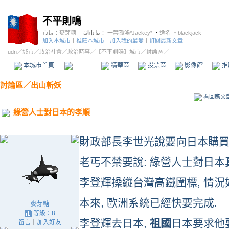
不平則鳴
市長：
麥芽糖
副市長：
一葉孤鴻*Jackey*
、
逸名
、
blackjack
加入本城市
｜
推薦本城市
｜
加入我的最愛
｜
訂閱最新文章
udn
／
城市
／
政治社會
／
政治時事
／
【不平則鳴】城市
／討論區／
本城市首頁
討論區
精華區
投票區
影像館
推
討論區
／
出山斬妖
看回應文
綠營人士對日本的孝順
財政部長李世光說要向日本購買
老丐不禁要說: 綠營人士對日本
李登輝操縱台灣高鐵圍標, 情況
本來, 歐洲系統已經快要完成.
麥芽糖
等級：8
李登輝去日本,
祖國
日本要求他
留言
｜
加入好友