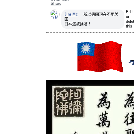
Share
Comments
Edit
Jim Mc
所以德國現在不甩美
or
國
dele
日本還被拴著！
this