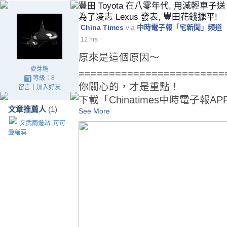
豐田 Toyota 在八零年代, 用減輕車子送
為了凌志 Lexus 發表, 豐田花錢擺平!
China Times
via
中時電子報「宅新聞」頻道
·
12 hrs
原來是這個原因～
麥芽糖
========================
等級：8
你關心的，才是重點！
留言
｜
加入好友
下載「Chinatimes中時電子報
文章推薦人
(1)
See More
文武兩邊站, 可可
疊羅漢