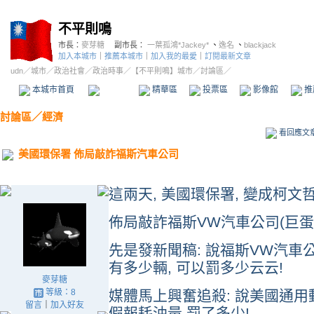
不平則鳴
市長：
麥芽糖
副市長：
一葉孤鴻*Jackey*
、
逸名
、
blackjack
加入本城市
｜
推薦本城市
｜
加入我的最愛
｜
訂閱最新文章
udn
／
城市
／
政治社會
／
政治時事
／
【不平則鳴】城市
／討論區／
本城市首頁
討論區
精華區
投票區
影像館
推
討論區
／
經濟
看回應文
美國環保署 佈局敲詐福斯汽車公司
這兩天, 美國環保署, 變成柯文哲
佈局敲詐福斯VW汽車公司(巨蛋, 
先是發新聞稿: 說福斯VW汽車
有多少輛, 可以罰多少云云!
麥芽糖
等級：8
媒體馬上興奮追殺: 說美國通用動
留言
｜
加入好友
假報耗油量 罰了多少!