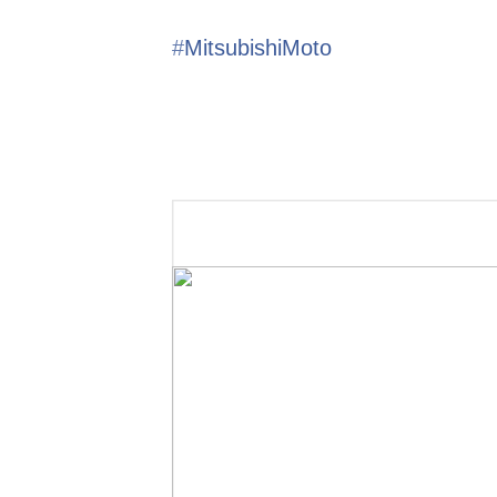
‪#‎
MitsubishiMoto‬