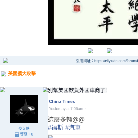
引用網址：https://city.udn.com/forum
美國擴大攻擊
別幫美國欺負外國車商了!
China Times
·
Yesterday at 7:06am
這麼多輛@@
‪#‎
福斯‬
‪#‎
汽車‬
麥芽糖
等級：8