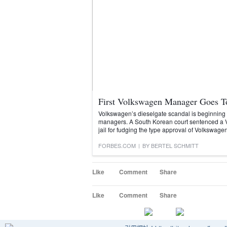
First Volkswagen Manager Goes To
Volkswagen’s dieselgate scandal is beginning t
managers. A South Korean court sentenced a 
jail for fudging the type approval of Volkswage
FORBES.COM
|
BY BERTEL SCHMITT
Like
Comment
Share
Like
Comment
Share