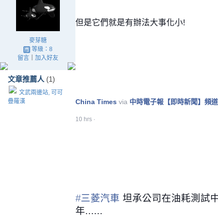
但是它們就是有辦法大事化小!
麥芽糖
等級：8
留言
｜
加入好友
文章推薦人
(1)
文武兩邊站, 可可
疊羅漢
China Times
 via 
中時電子報【即時新聞】頻道
10 hrs
 · 
‪#‎
三菱汽車‬
 坦承公司在油耗測試
年......