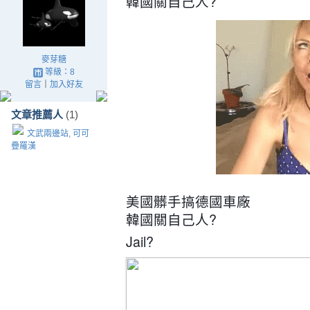
韓國關自己人?
麥芽糖
等級：8
留言
｜
加入好友
文章推薦人
(1)
文武兩邊站, 可可
疊羅漢
美國髒手搞德國車廠
韓國關自己人?
Jail?