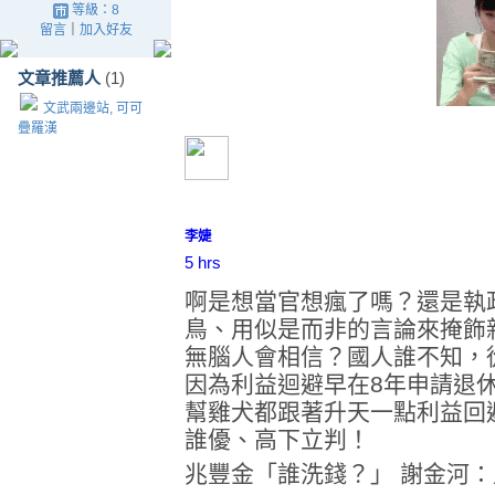
等級：8
留言
｜
加入好友
文章推薦人
(1)
文武兩邊站, 可可
疊羅漢
李婕
5 hrs
啊是想當官想瘋了嗎？還是執
鳥、用似是而非的言論來掩飾
無腦人會相信？國人誰不知，
因為利益迴避早在8年申請退
幫雞犬都跟著升天一點利益回
誰優、高下立判！
兆豐金「誰洗錢？」 謝金河