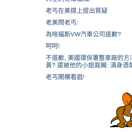
老丐在美媒上提出質疑
老美問老丐:
為啥福斯VW汽車公司道歉?
呵呵!
不道歉, 美國環保署整車廠的方
黃? 還被他的小姐栽贓: 滿身酒氣
老丐開欄看戲!