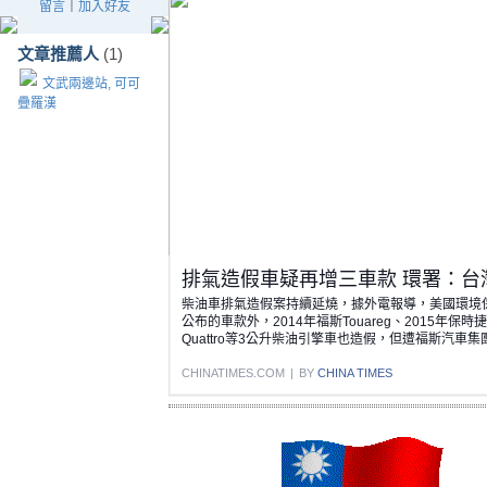
留言
｜
加入好友
文章推薦人
(1)
文武兩邊站, 可可
疊羅漢
排氣造假車疑再增三車款 環署：台灣
柴油車排氣造假案持續延燒，據外電報導，美國環境
公布的車款外，2014年福斯Touareg、2015年保時捷C
Quattro等3公升柴油引擎車也造假，但遭福斯汽車
CHINATIMES.COM
|
BY
CHINA TIMES