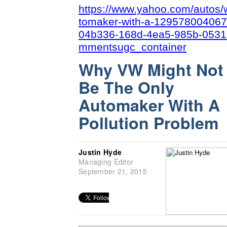
https://www.yahoo.com/autos/
tomaker-with-a-12957800406
04b336-168d-4ea5-985b-053
mmentsugc_container
Why VW Might Not
Be The Only
Automaker With A
Pollution Problem
Justin Hyde
Managing Editor
September 21, 2015