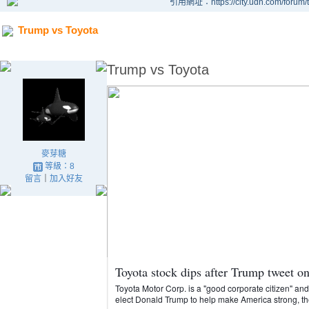
引用網址：https://city.udn.com/forum
Trump vs Toyota
Trump vs Toyota
麥芽糖
等級：8
留言
｜
加入好友
Toyota stock dips after Trump tweet o
Toyota Motor Corp. is a "good corporate citizen" and
elect Donald Trump to help make America strong, 