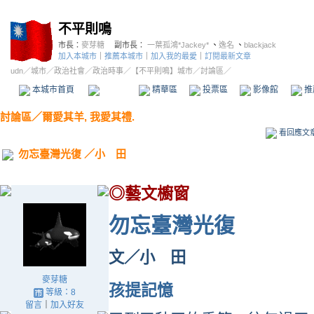
不平則鳴
市長：
麥芽糖
副市長：
一葉孤鴻*Jackey*
、
逸名
、
blackjack
加入本城市
｜
推薦本城市
｜
加入我的最愛
｜
訂閱最新文章
udn
／
城市
／
政治社會
／
政治時事
／
【不平則鳴】城市
／討論區／
本城市首頁
討論區
精華區
投票區
影像館
推
討論區
／
爾愛其羊, 我愛其禮.
看回應文
勿忘臺灣光復 ／小 田
◎藝文櫥窗
勿忘臺灣光復
文／小 田
麥芽糖
孩提記憶
等級：8
留言
｜
加入好友