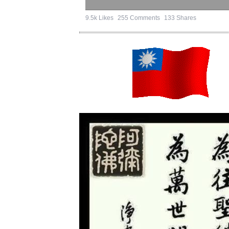
9.5k Likes
255 Comments
133 Shares