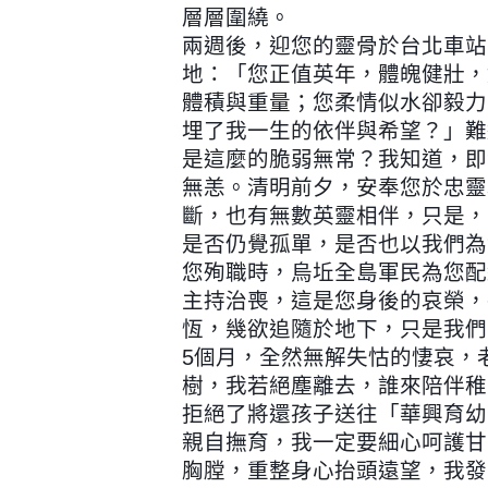
層層圍繞。
兩週後，迎您的靈骨於台北車站
地：「您正值英年，體魄健壯，
體積與重量；您柔情似水卻毅力
埋了我一生的依伴與希望？」難
是這麼的脆弱無常？我知道，即
無恙。清明前夕，安奉您於忠靈
斷，也有無數英靈相伴，只是，
是否仍覺孤單，是否也以我們為
您殉職時，烏坵全島軍民為您配
主持治喪，這是您身後的哀榮，
恆，幾欲追隨於地下，只是我們
5個月，全然無解失怙的悽哀，
樹，我若絕塵離去，誰來陪伴稚
拒絕了將還孩子送往「華興育幼
親自撫育，我一定要細心呵護甘
胸膛，重整身心抬頭遠望，我發