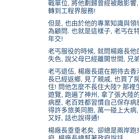
戰單位, 將他劃歸曾經被敵影響,
轉到工程界服務!
但是, 也由於他的專業知識與領導
為顧問. 也就是這樣子, 老丐在
年交!
老丐服役的時候, 就問楊廠長他的
失色, 說父母已經離開世間, 兄
老丐退伍, 楊廠長還在期待去香港
長已經返鄉, 見了親戚, 也買了
住! 問他怎麼不長住大陸? 那裡
遊覽, 跑遍了神州, 拿了張大陸
病歷, 老百姓都習慣自己保存病歷
得許多旅美同胞, 萬一碰上大病,
又好, 話也說得通!
楊廠長垂垂老矣, 卻總是兩岸跑
府, 楊廠長總幫著政府說話.