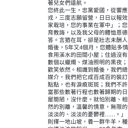
著兒女們遠航。
您終此一生，忠黨愛國，從響應
戎，三度志願留營，日日以報效
家栽培，您的事業在軍中」；您
育教誨，以及我父母的體恤恩德
答。言猶在耳，卻是壯志未酬人
婚後，5年又4個月，您體貼多
食用溪水的田間小屋；住過沒有
數個以蠟燭、煤油照明的黑夜；
歡笑依然。相識到婚後，我們總
媒介，我們把它成百成百的裝訂
點點，也有淚痕斑斑；我們不許
當那些數著行程也數著歸期的日
屋簡陋，沒什麼。就怕別離、相
然的別離，溫馨的情意，無限的
淡淡的、淡淡的憂鬱裡......
則擇一地山坡，養一群牛羊，種