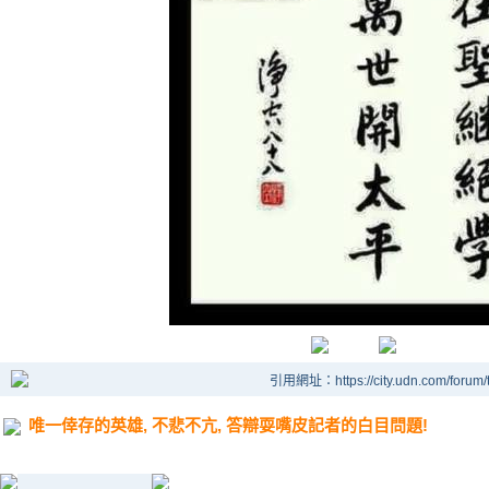
引用網址：https://city.udn.com/forum
唯一倖存的英雄, 不悲不亢, 答辯耍嘴皮記者的白目問題!