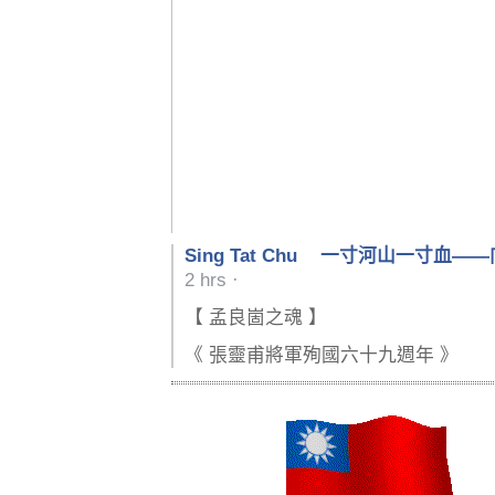
Sing Tat Chu
一寸河山一寸血——
2 hrs
·
【 孟良崮之魂 】
《 張靈甫將軍殉國六十九週年 》