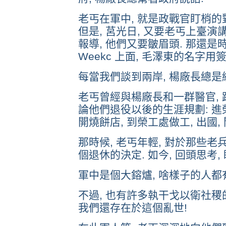
老丐在軍中, 就是政戰官盯梢的對
但是, 莒光日, 又要老丐上臺演
報導, 他們又要皺眉頭. 那還是時代
Weekc 上面, 毛澤東的名字用
每當我們談到兩岸, 楊廠長總是緩
老丐曾經與楊廠長和一群醫官, 
論他們退役以後的生涯規劃: 進榮
開燒餅店, 到榮工處做工, 出國,
那時候, 老丐年輕, 對於那些老
個退休的決定. 如今, 回頭思考,
軍中是個大鎔爐, 啥樣子的人都有
不過, 也有許多執干戈以衛社稷
我們還存在於這個亂世!