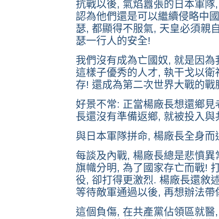
抗戰以後, 氣焰囂張的日本軍隊,
認為他們還是可以繼續侵略中國
瑟, 都顯得不服氣, 天皇必須親
瑟一行人的安全!
我們沒有成為亡國奴, 就是因為
這樣子優秀的人才, 執干戈以衛社
存! 還成為第二次世界大戰的戰
好景不常: 正當楊廠長想還鄉見老
長還沒有準備返鄉, 就被投入與
與日本軍隊拼命, 楊廠長全身而
每談及內戰, 楊廠長總是悲憤異常.
旗幟分明, 為了國家存亡而戰! 
役, 卻打得更激烈. 楊廠長還敘述
等待敵軍通過以後, 再想辦法帶傷
這個負傷, 在共產黨佔領區就醫,