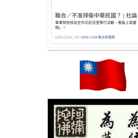
聯合／不准捍衛中華民國？ | 社論 |
軍事院校校友在中正紀念堂舉行活動，看板上寫著
相」。
UDN.COM
|
BY
UDN.COM 聯合新聞網