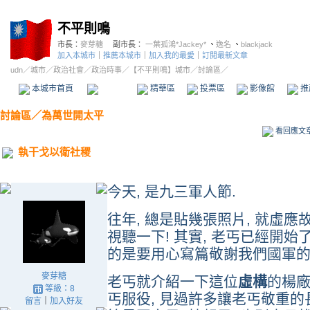
不平則鳴
市長：
麥芽糖
副市長：
一葉孤鴻*Jackey*
、
逸名
、
blackjack
加入本城市
｜
推薦本城市
｜
加入我的最愛
｜
訂閱最新文章
udn
／
城市
／
政治社會
／
政治時事
／
【不平則鳴】城市
／討論區／
本城市首頁
討論區
精華區
投票區
影像館
推
討論區
／
為萬世開太平
看回應文
執干戈以衛社稷
今天, 是九三軍人節.
往年, 總是貼幾張照片, 就虛應故
視聽一下! 其實, 老丐已經開始了,
的是要用心寫篇敬謝我們國軍的
麥芽糖
老丐就介紹一下這位
虛構
的楊廠
等級：8
丐服役, 見過許多讓老丐敬重的長
留言
｜
加入好友