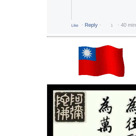
·
Reply
·
·
40 mi
Like
1