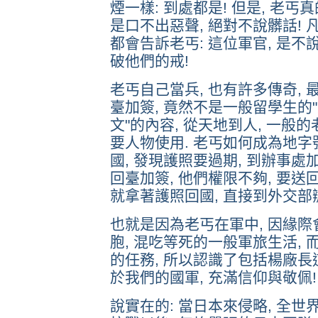
煙一樣: 到處都是! 但是, 老
是口不出惡聲, 絕對不說髒話! 凡
都會告訴老丐: 這位軍官, 是不
破他們的戒!
老丐自己當兵, 也有許多傳奇, 最
臺加簽, 竟然不是一般留學生的"人
文"的內容, 從天地到人, 一般的
要人物使用. 老丐如何成為地字
國, 發現護照要過期, 到辦事處
回臺加簽, 他們權限不夠, 要送回
就拿著護照回國, 直接到外交部
也就是因為老丐在軍中, 因緣際
胞, 混吃等死的一般軍旅生活, 
的任務, 所以認識了包括楊廠長這
於我們的國軍, 充滿信仰與敬佩!
說實在的: 當日本來侵略, 全世