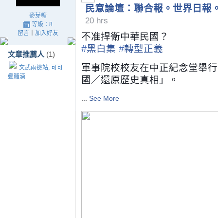
民意論壇：聯合報。世界日報。ud
麥芽糖
20 hrs
等級：8
留言
｜
加入好友
不准捍衛中華民國？
#
黑白集
#
轉型正義
文章推薦人
(1)
軍事院校校友在中正紀念堂舉行
文武兩邊站, 可可
疊羅漢
國／還原歷史真相」。
...
See More