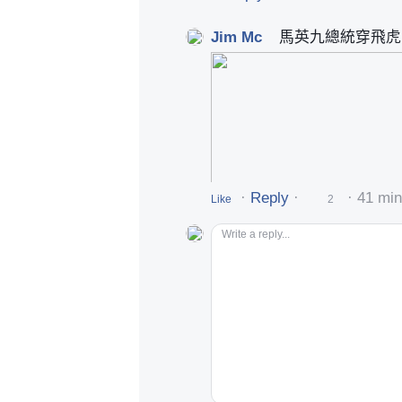
Jim Mc
馬英九總統穿飛虎
Group Admin
·
Reply
·
·
41 mi
Like
2
Write a reply...