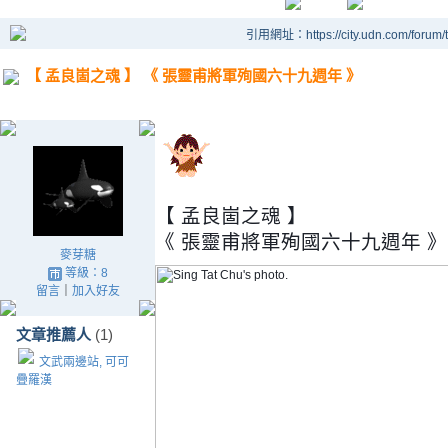
引用網址：https://city.udn.com/forum
【 孟良崮之魂 】 《 張靈甫將軍殉國六十九週年 》
【 孟良崮之魂 】
《 張靈甫將軍殉國六十九週年 》
麥芽糖
等級：8
留言
｜
加入好友
文章推薦人
(1)
文武兩邊站, 可可
疊羅漢