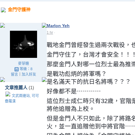
金門守護神
Marlon Yeh
1 hr
·
戰地金門曾經發生過兩次戰役，
金門守住了，台灣才會安全！！
那麼金門人對哪一位烈士最為推
麥芽糖
等級：8
是戰功彪炳的將軍嗎？
留言
｜
加入好友
是名滿天下的抗日名將嗎？？？
文章推薦人
(1)
好像都不是⋯⋯⋯⋯
文武兩邊站, 可可
這位烈士成仁時只有32歲，官階
疊羅漢
將他追贈為上校。
但是金門人不只如此，除了將路
火，並一直追贈他到中將官階⋯