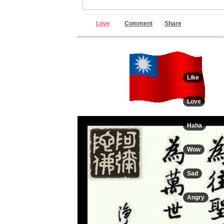
Love
Comment
Share
Like
Love
Haha
Wow
Sad
Angry