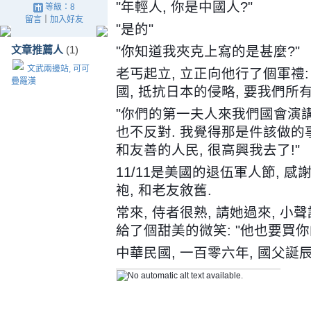
"年輕人, 你是中國人?"
等級：8
留言
｜
加入好友
"是的"
文章推薦人
(1)
"你知道我夾克上寫的是甚麼?"
文武兩邊站, 可可
老丐起立, 立正向他行了個軍禮: 
疊羅漢
國, 抵抗日本的侵略, 要我們所有
"你們的第一夫人來我們國會演講,
也不反對. 我覺得那是件該做的事
和友善的人民, 很高興我去了!"
11/11是美國的退伍軍人節, 
袍, 和老友敘舊.
常來, 侍者很熟, 請她過來, 
給了個甜美的微笑: "他也要買你的
中華民國, 一百零六年, 國父誕辰