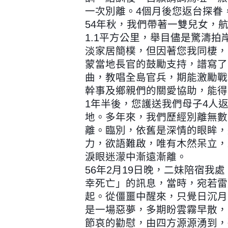
一次別離。4個月後您返台探眷
54年秋，我們帶著一雙兒女，航
1.1平方
公里，舉目儘是驚濤拍
淡家居簡樸，但因著您我同棲，
蒙當地長官的鼓勵支持，譜寫了
曲，教唱全島官兵，期能激勵戰
幹事及鄉親們的關愛協助，能得
1年半後，您護送我們母子4人
地。多年來，我們歷經別離無數
離。臨別，依舊是深情的眼眸，
力，欲語難啟，唯有木然呆立，
淚眼迷濛中漸遠漸離。
56年2月19日晚，二妹陪宿我
幸死亡」的訊息，當時，宛若雷
起。從僵噩中醒來，只覺日沉月
是一場惡夢，多期盼雲霧早散，
節哀的勸慰，由四方源源湧到，