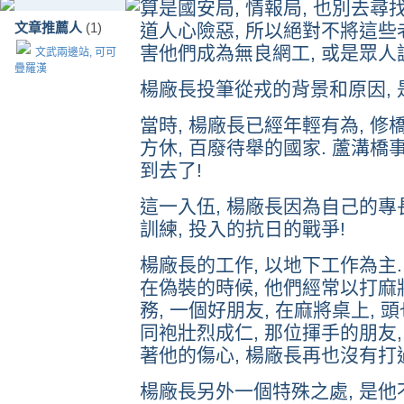
算是國安局, 情報局, 也別去尋
文章推薦人
(1)
道人心險惡, 所以絕對不將這些
害他們成為無良網工, 或是眾人
文武兩邊站, 可可
疊羅漢
楊廠長投筆從戎的背景和原因, 
當時, 楊廠長已經年輕有為, 修
方休, 百廢待舉的國家. 蘆溝橋
到去了!
這一入伍, 楊廠長因為自己的專長
訓練, 投入的抗日的戰爭!
楊廠長的工作, 以地下工作為主. 
在偽裝的時候, 他們經常以打麻將
務, 一個好朋友, 在麻將桌上, 
同袍壯烈成仁, 那位揮手的朋友,
著他的傷心, 楊廠長再也沒有打
楊廠長另外一個特殊之處, 是他不