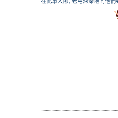
在此軍人節, 老丐深深地向他們致