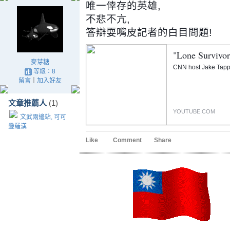
唯一倖存的英雄,
不悲不亢,
答辯耍嘴皮記者的白目問題!
麥芽糖
等級：8
留言
｜
加入好友
文章推薦人
(1)
YOUTUBE.COM
文武兩邊站, 可可
疊羅漢
Like
Comment
Share