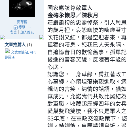
國家應該尊敬軍人
金磚永懷思／陳秋月
莊嚴肅穆的忠靈悼祭，引人愁思
麥芽糖
等級：8
的歲月裡，哀怨幽悽的啃噬著寸
留言
｜
加入好友
次花謝又紅，都是空迎春來，再
孤獨的嘆息。您我已人天永隔、
文章推薦人
(1)
自追憶昔日的歡愉舊事，孤單記
文武兩邊站, 可可
疊羅漢
俊逸的音容笑貌，反隨著年歲的
心底。
認識您，一身草綠，肩扛著政工
心萬縷，心懷坦蕩樂觀進取。您
親切的言笑、純情的話語，猶如
棄成見，允諾我們共效比翼結為
尉軍職，收藏起歷經四年的女兵
愛巢雙飛雙棲，我不只是軍人之
53年底，在軍政交流政策下，
訓。結訓後，自願請調烏坵，派