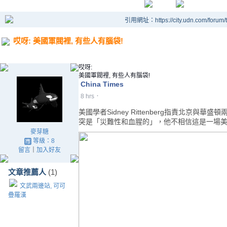
引用網址：https://city.udn.com/forum
哎呀: 美國軍閥裡, 有些人有腦袋!
哎呀:
美國軍閥裡, 有些人有腦袋!
China Times
·
8 hrs
美國學者Sidney Rittenberg指責北京
突是「災難性和血腥的」，他不相信這是一場
麥芽糖
等級：8
留言
｜
加入好友
文章推薦人
(1)
文武兩邊站, 可可
疊羅漢