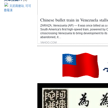
文武兩邊站, 可可
疊羅漢
Chinese bullet train in Venezuela stalls
ZARAZA, Venezuela (AP) — It was once billed as a mod
South America's first high-speed train, powered by 
crisscrossing Venezuela to bring development to its
abandoned, it…
YAHOO.COM