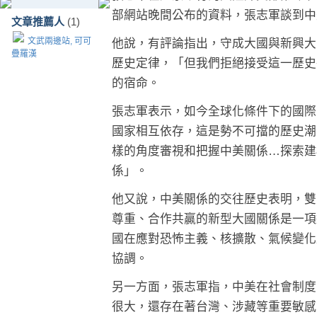
部網站晚間公布的資料，張志軍談到中
文章推薦人
(1)
文武兩邊站, 可可
他說，有評論指出，守成大國與新興大
疊羅漢
歷史定律，「但我們拒絕接受這一歷史
的宿命。
張志軍表示，如今全球化條件下的國際
國家相互依存，這是勢不可擋的歷史潮
樣的角度審視和把握中美關係…探索建
係」。
他又說，中美關係的交往歷史表明，雙
尊重、合作共贏的新型大國關係是一項
國在應對恐怖主義、核擴散、氣候變化
協調。
另一方面，張志軍指，中美在社會制度
很大，還存在著台灣、涉藏等重要敏感