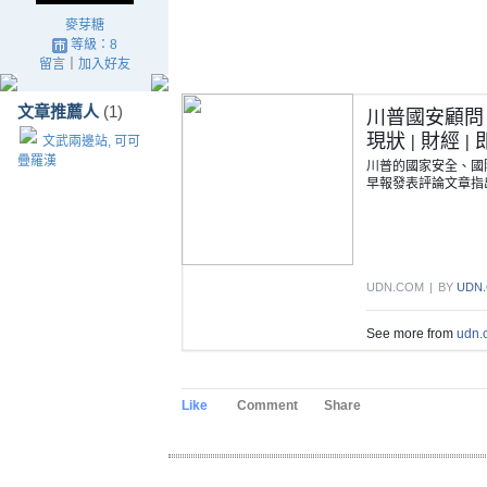
麥芽糖
等級：8
留言
｜
加入好友
文章推薦人
(1)
川普國安顧問
現狀 | 財經 |
文武兩邊站, 可可
疊羅漢
川普的國家安全、國防
早報發表評論文章指出
UDN.COM
|
BY
UDN
See more from
udn
Like
Comment
Share