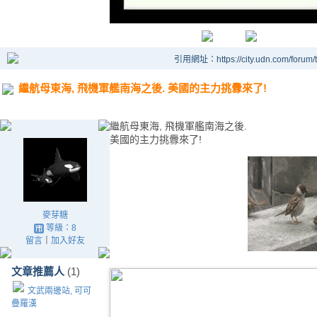
引用網址：https://city.udn.com/forum
繼航母東海, 飛機軍艦南海之後. 美國的主力挑釁來了!
繼航母東海, 飛機軍艦南海之後.
美國的主力挑釁來了!
麥芽糖
等級：8
留言
｜
加入好友
文章推薦人
(1)
文武兩邊站, 可可
疊羅漢