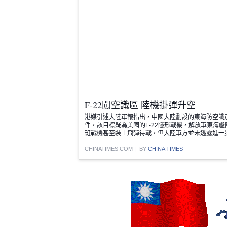
F-22闖空識區 陸機掛彈升空
港媒引述大陸軍報指出，中國大陸劃設的東海防空識
件，該目標疑為美國的F-22隱形戰機，解放軍東海
班戰機甚至裝上飛彈待戰，但大陸軍方並未透露進一
CHINATIMES.COM
|
BY
CHINA TIMES