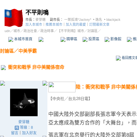
不平則鳴
市長：
麥芽糖
副市長：
一葉孤鴻*Jackey*
、
逸名
、
blackjack
加入本城市
｜
推薦本城市
｜
加入我的最愛
｜
訂閱最新文章
udn
／
城市
／
政治社會
／
政治時事
／
【不平則鳴】城市
／討論區／
本城市首頁
討論區
精華區
投票區
影像館
推
討論區
／
中美爭霸
看回應文
衝突和戰爭 非中美關係宿命
陸：衝突和戰爭 非中美關係
【中央社╱台北28日電】
中國大陸外交部副部長張志軍今天表示
麥芽糖
亞太應成為雙方合作的「大舞台」，而
等級：8
留言
｜
加入好友
張志軍在北京舉行的大陸外交部第8屆