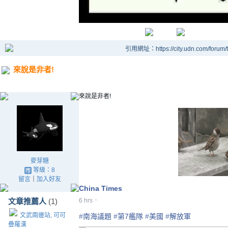
引用網址：https://city.udn.com/forum
來說是非者!
來說是非者!
麥芽糖
等級：8
留言
｜
加入好友
China Times
·
文章推薦人
(1)
6 hrs
文武兩邊站, 可可
‪#‎
南海議題‬
‪#‎
第7艦隊‬
‪#‎
美國‬
‪#‎
解放軍‬
疊羅漢