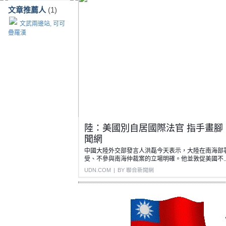
文章推薦人
(1)
文武兩邊站, 可可
疊羅漢
陸：美國別自居國際法官 指手畫腳 | 兩
聞網
中國大陸外交部發言人洪磊今天表示，大陸在南海部
受、不參與南海仲裁案的立場明確。他並敦促美國不..
UDN.COM
|
BY 聯合新聞網