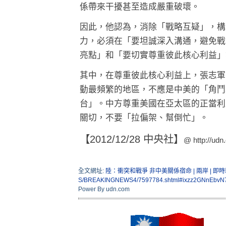
係帶來干擾甚至造成嚴重破壞。
因此，他認為，消除「戰略互疑」，構
力，必須在「要坦誠深入溝通，避免戰
亮點」和「要切實尊重彼此核心利益」
其中，在尊重彼此核心利益上，張志軍
動最頻繁的地區，不應是中美的「角鬥
台」。中方尊重美國在亞太區的正當利
關切，不要「拉偏架、幫倒忙」。
【2012/12/28 中央社】
@
http://udn
全文網址:
陸：衝突和戰爭 非中美關係宿命 | 兩岸 | 即時
S/BREAKINGNEWS4/7597784.shtml#ixzz2GNnEbvN
Power By udn.com