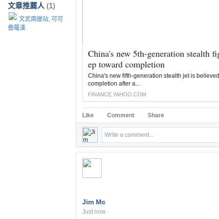
文章推薦人
(1)
文武兩邊站, 可可
疊羅漢
China's new 5th-generation stealth fi
ep toward completion
China's new fifth-generation stealth jet is believe
completion after a...
FINANCE.YAHOO.COM
Like
Comment
Share
Comments
Write a comment...
Jim Mc
Just now
·