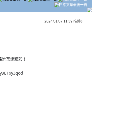
2024/01/07 11:39
推薦
0
民進黨還精彩！
My9E16y3qod