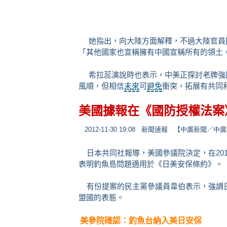
她指出，向大陸方面解釋，不過大陸官員
「其他國家也宣稱擁有中國宣稱所有的領土
希拉蕊演說時也表示，中美正探討老牌強
風順，但相信
未來
可
避免
衝突，拓展有共同
美國據報在《國防授權法案
2012-11-30 19:08
新聞速報
【中廣新聞／中廣
日本共同社報導，美國參議院決定，在20
表明釣魚島問題適用於《日美安保條約》
有份提案的民主黨參議員韋伯表示，強調日
盟國的表態。
美參院確認：釣魚台納入美日安保