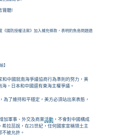
言聳聽!
年度《國防授權法案》加入補充條款，表明釣魚島問題適
瑜】
和中國就南海爭議協商行為準則的努力，美
南海，日本和中國還有東海主權爭議。
，為了維持和平穩定，美方必須站出來表態，
增加軍事、外交及商業
活動
，不會對中國構成
希拉蕊說，在21世紀，任何國家宣稱領土主
都不被允許。