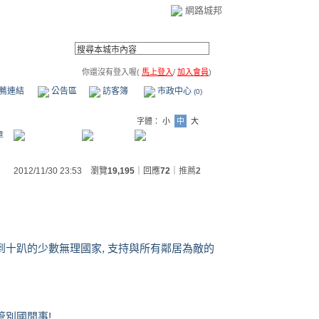
網路城邦
你還沒有登入喔(
馬上登入
/
加入會員
)
薦連結
公告區
訪客簿
市政中心
(0)
字體：
小
中
大
章
2012/11/30 23:53 瀏覽
19,195
｜回應
72
｜
推薦
2
不到十趴的少數無理國家, 支持與所有鄰居為敵的
管別國閒事!