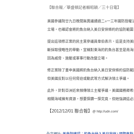
【聯合報╱華盛頓記者賴昭穎／三十日電】
美國參議院廿九日晚間無異議通過二○一三年國防授權
立場，也確認會將釣魚台納入美日安保條約的協防範圍
提出這項修正案的民主黨參議員韋伯表示，這是支持美
斷採取侵略性的舉動，宣稱對東海的釣魚台甚至是南海
因為威脅、施壓或軍事行動改變立場。
修正案除了重申美國將釣魚台納入美日安保條約協防範
但美國反對以任何脅迫或動武等方式解決領土爭議。
此外，針對亞洲近來頻傳領土主權爭議，美國國務卿希
相關海域擁有資源，想要探鑽一探究竟，但她強調這必
【2012/12/01 聯合報】
@
http://udn.com/
全文網址:
美參院確認：釣魚台納入美日安保 | 國際焦點 |