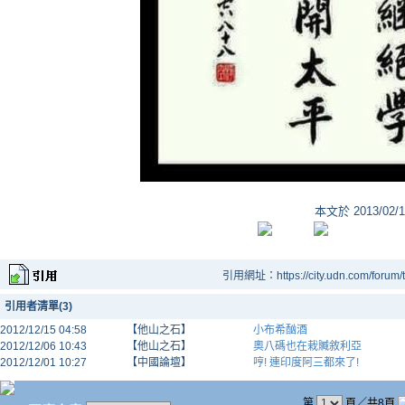
本文於
2013/02/
引用網址：https://city.udn.com/forum
引用者清單(3)
2012/12/15 04:58
【他山之石】
小布希酗酒
2012/12/06 10:43
【他山之石】
奧八碼也在栽贓敘利亞
2012/12/01 10:27
【中國論壇】
哼! 連印度阿三都來了!
第
頁／共8頁