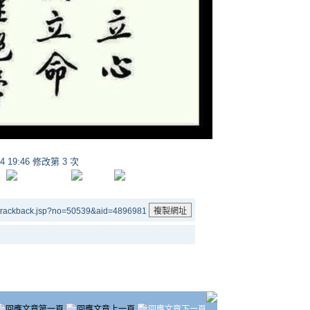
14 19:46 修改第 3 次
/trackback.jsp?no=50539&aid=4896981