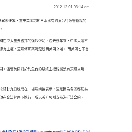
2012.12.01 03:14 am
法案修正案，重申美國認知日本擁有釣魚台行政管轄權的
。
國在亞太重要盟邦的強烈聲明，過去幾年來，中國大陸不
擁有主權，這項修正案清楚說明美國立場， 而美國也不會
圍，儘管美國對於釣魚台的最終主權歸屬沒有預設立場，
拉蕊廿九日晚間在一場演講後表示，這是因為各國都認為
須在合法程序下進行，所以美方強烈支持海洋法公約。
 全球觀察 | 聯合新聞網
http://udn.com/NEWS/WORLD/W