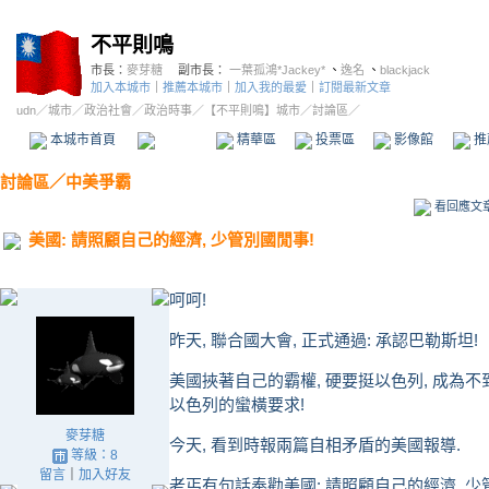
不平則鳴
市長：
麥芽糖
副市長：
一葉孤鴻*Jackey*
、
逸名
、
blackjack
加入本城市
｜
推薦本城市
｜
加入我的最愛
｜
訂閱最新文章
udn
／
城市
／
政治社會
／
政治時事
／
【不平則鳴】城市
／討論區／
本城市首頁
討論區
精華區
投票區
影像館
推
討論區
／
中美爭霸
看回應文
美國: 請照顧自己的經濟, 少管別國閒事!
呵呵!
昨天, 聯合國大會, 正式通過: 承認巴勒斯坦!
美國挾著自己的霸權, 硬要挺以色列, 成為
以色列的蠻橫要求!
麥芽糖
今天, 看到時報兩篇自相矛盾的美國報導.
等級：8
留言
｜
加入好友
老丐有句話奉勸美國: 請照顧自己的經濟, 少