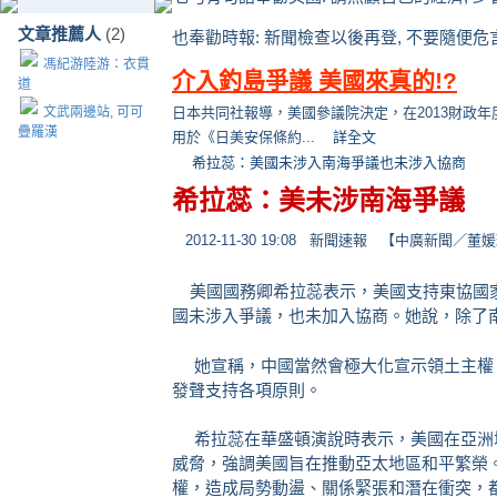
文章推薦人
(2)
也奉勸時報: 新聞檢查以後再登, 不要隨便危
馮紀游陸游：衣貫
介入釣島爭議 美國來真的!?
道
文武兩邊站, 可可
日本共同社報導，美國參議院決定，在2013財政
疊羅漢
用於《日美安保條約...
詳全文
希拉蕊：美國未涉入南海爭議也未涉入協商
希拉蕊：美未涉南海爭議
2012-11-30 19:08
新聞速報
【中廣新聞／董媛
美國國務卿希拉蕊表示，美國支持東協國家
國未涉入爭議，也未加入協商。她說，除了
她宣稱，中國當然會極大化宣示領土主權
發聲支持各項原則。
希拉蕊在華盛頓演說時表示，美國在亞洲
威脅，強調美國旨在推動亞太地區和平繁榮。
權，造成局勢動盪、關係緊張和潛在衝突，