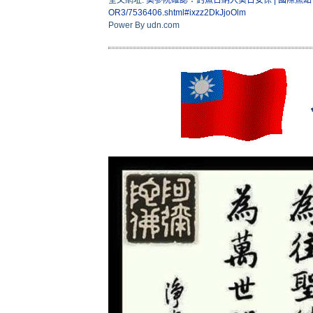
OR3/7536406.shtml#ixzz2DkJjoOlm
Power By udn.com