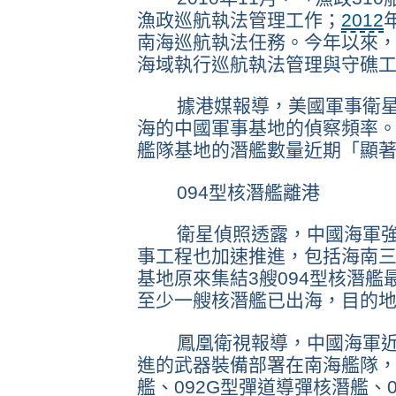
漁政巡航執法管理工作；
2012
南海巡航執法任務。今年以來，
海域執行巡航執法管理與守礁
據港媒報導，美國軍事衛星
海的中國軍事基地的偵察頻率
艦隊基地的潛艦數量近期「顯
094型核潛艦離港
衛星偵照透露，中國海軍強
事工程也加速推進，包括海南
基地原來集結3艘094型核潛
至少一艘核潛艦已出海，目的
鳳凰衛視報導，中國海軍近
進的武器裝備部署在南海艦隊，
艦、092G型彈道導彈核潛艦、0