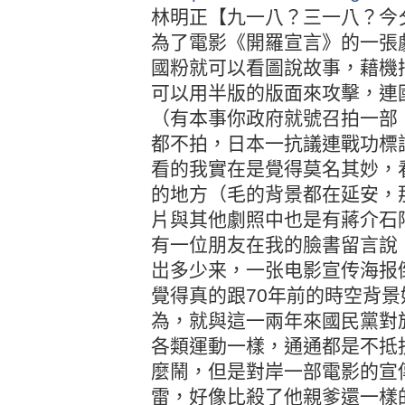
林明正
【九一八？三一八？今
為了電影《開羅宣言》的一張
國粉就可以看圖說故事，藉機
可以用半版的版面來攻擊，連
（有本事你政府就號召拍一部
都不拍，日本一抗議連戰功標
看的我實在是覺得莫名其妙，
的地方（毛的背景都在延安，
片與其他劇照中也是有蔣介石
有一位朋友在我的臉書留言說
岀多少来，一张电影宣传海报
覺得真的跟
70
年前的時空背景
為，就與這一兩年來國民黨對
各類運動一樣，通通都是不抵
麼鬧，但是對岸一部電影的宣
雷，好像比殺了他親爹還一樣