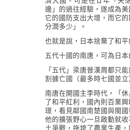
濟大國。可是在廿年「失
邊」的過往經驗，遂成為美
它的國防支出大增，而它的
分潤多少」。
也就是說，日本捨棄了和平
五代十國的南唐，可為日本
「五代」梁唐晉漢周都只能
割據亡國（最多時七國並立
南唐在開國主李時代，「休
了和平紅利，國內則百業興
璟，看見鄰國南楚國與閩國
他的擴張野心一旦啟動就收
土爭戰，拖垮了農業生產，