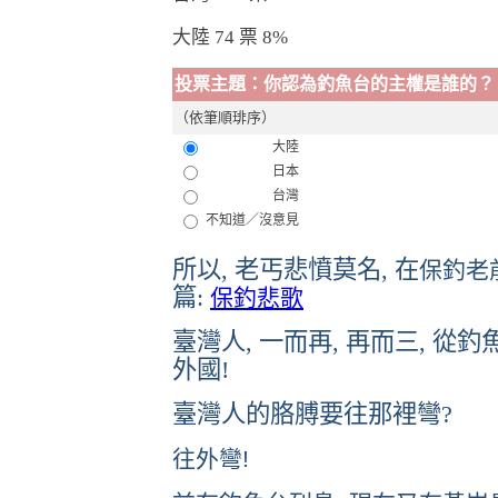
大陸
74 票 8%
投票主題：你認為釣魚台的主權是誰的？
（依筆順琲序）
大陸
日本
台灣
不知道／沒意見
所以, 老丐悲憤莫名, 在
保釣老
篇:
保釣悲歌
臺灣人, 一而再, 再而三, 從釣
外國!
臺灣人的胳膊要往那裡彎?
往外彎!