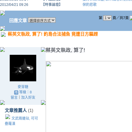
2012/04/21 09:26
【時事論壇】
保釣悲歌
第
頁／共7頁
回應文章
蔡英文執政, 算了! 釣島合法捕魚 竟遭日方驅趕
蔡英文執政, 算了!
麥芽糖
等級：8
留言
｜
加入好友
文章推薦人
(1)
文武兩邊站, 可可
疊羅漢