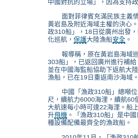
中國對抗的立場」，因為支持
面對菲律賓充滿民族主義情
黃岩島及附近海域主權的決心
政310船」，18日從廣州出發
化巡航，
保護
大陸漁船
安全
。
報導稱，原在黃岩島海域巡
303船」，已返回廣州進行補
並在中國海監船協助下返航大陸的
漁船，已在19日重返南沙海域
中國「漁政310船」總噸位25
尺，續航力6000海浬，續航6
大航速每小時可達22海浬。船
升
飛機
。「漁政310船」是中
種設備配備最齊全的漁政船。
2010年11月，「漁政31