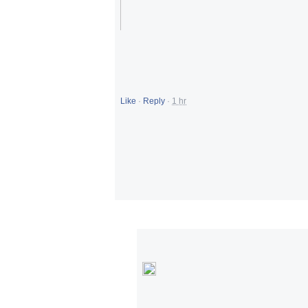
Like
·
Reply
·
1 hr