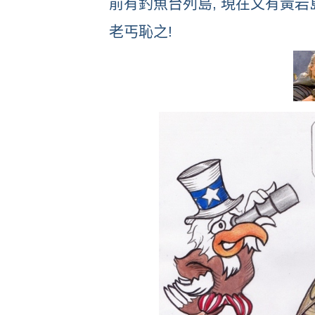
前有釣魚台列島, 現在又有黃岩
老丐恥之!