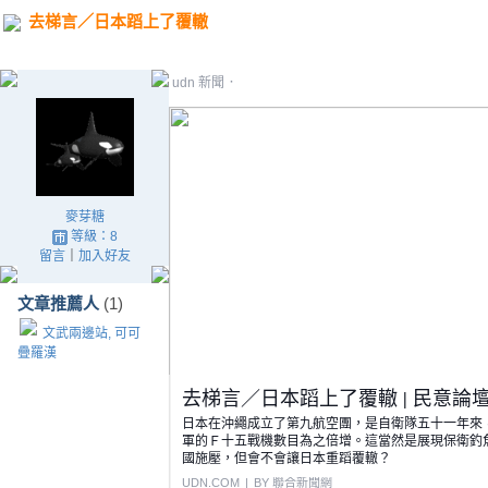
去梯言／日本蹈上了覆轍
·
udn 新聞
麥芽糖
等級：8
留言
｜
加入好友
文章推薦人
(1)
文武兩邊站, 可可
疊羅漢
去梯言／日本蹈上了覆轍 | 民意論壇 
日本在沖繩成立了第九航空團，是自衛隊五十一年來
軍的Ｆ十五戰機數目為之倍增。這當然是展現保衛釣
國施壓，但會不會讓日本重蹈覆轍？
UDN.COM
|
BY 聯合新聞網