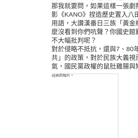
那我就要問，如果這樣一張劇
影《
KANO
》捏造歷史置入八
用語，大讚漢番日三族「黃金
麼沒看到你們吭聲？你國史館
不大幅批判呢？
對
於侵略不抵抗，還與
7
、
80
共」的政策，對於民族大義視
氣，國民黨政權的鼠肚雞腸與