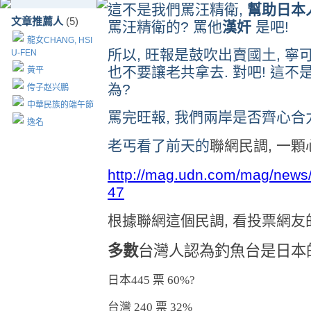
這不是我們罵汪精衛,
幫助日本
文章推薦人
(5)
罵汪精衛的? 罵他
漢奸
是吧!
龍女CHANG, HSI
所以, 旺報是鼓吹出賣國土, 寧
U-FEN
也不要讓老共拿去. 對吧! 這不
黃平
為?
侉子赵兴鵬
中華民族的端午節
罵完旺報, 我們兩岸是否齊心合力
逸名
老丐看了前天的
聯網民調, 一顆
http://mag.udn.com/mag/news
47
根據聯網這個民調, 看投票網友
多數
台灣
人認為釣魚台是日本
日本
445 票 60%?
台灣
240 票 32%