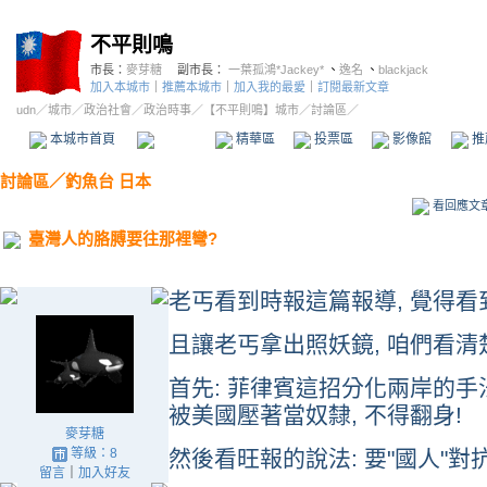
不平則鳴
市長：
麥芽糖
副市長：
一葉孤鴻*Jackey*
、
逸名
、
blackjack
加入本城市
｜
推薦本城市
｜
加入我的最愛
｜
訂閱最新文章
udn
／
城市
／
政治社會
／
政治時事
／
【不平則鳴】城市
／討論區／
本城市首頁
討論區
精華區
投票區
影像館
推
討論區
／
釣魚台 日本
看回應文
臺灣人的胳膊要往那裡彎?
老丐看到時報這篇報導, 覺得看
且讓老丐拿出照妖鏡, 咱們看清
首先: 菲律賓這招分化兩岸的手法
被美國壓著當奴隸, 不得翻身!
麥芽糖
等級：8
然後看旺報的說法: 要"國人"對
留言
｜
加入好友