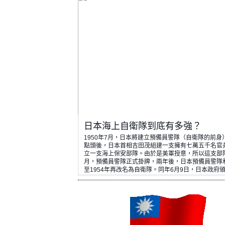
日本海上自衛隊到底有多強？
1950年7月，日本將建立預備員警隊（自衛隊的前
點頭後，日本首相吉田茂組建一支擁有七萬五千名官
立一支海上保安部隊。由於是美軍授意，所以這支部
月，預備員警隊正式掛牌，兩年後，日本預備員警隊
至1954年再改名為自衛隊。同年6月9日，日本政府
隊法」，將領導自衛隊的機構則確…
CHINATIMES.COM
|
BY
CHINA TIMES