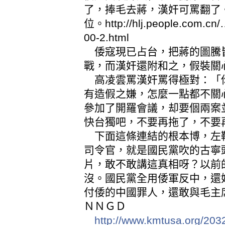
了，捧毛去蔣，漢奸可罵翻了
位。
http://hlj.people.com.c
00-2.html
倭寇現已占台，把蔣的圖騰
戰，而漢奸還附和之，假裝關
高凌雲罵漢奸罵得極對：「
有造假之嫌，怎麼一點都不關
參加了開羅會議，却要個兩案
快台獨吧，不要再拖了，不要
下面這條連結的根本博，左
司令官，就是國民黨吹的古寧
片，敢不敢講這真相呀？以前
沒。國民黨全用倭軍反中，還
付倭的中國罪人，還敢與毛主
ＮＮＧＤ
http://www.kmtusa.org/2