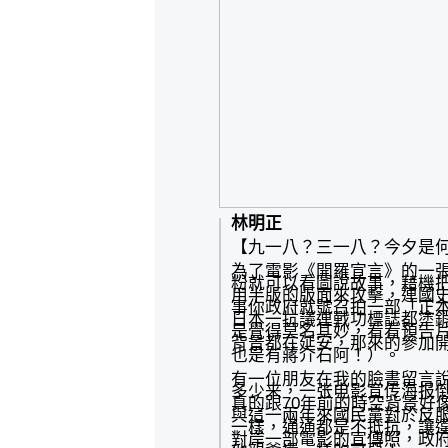
林明正
【九一八？三一八？今夕是
為了電影《開羅宣言》的一
粉就可以看圖說故事，藉機
用半版的版面來攻擊，連國
事你政府就號召拍一部「正
日本一抗議連戰功標誌都塗
是覺得
莫名其妙，看看預告
背景都在延安，那來的參加
也是有蔣介石阿！）。
有一位朋友在我的臉書留言說
多少来，一张电影宣传海报
真的跟70年前的時空背景好
與這一兩年來國民黨對於反服
一樣，通通都是不抵抗，讓
對岸一部電影的宣傳照，政