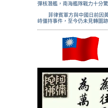
彈核潛艦，南海艦隊戰力十分
菲律賓軍方與中國日前因黃
峙僵持事件，至今仍未見轉圜