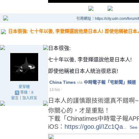
引用網址：https://city.udn.com/forum
日本很強: 七十年以後, 李登輝還說他是日本人! 即使他稱被日本
日本
很強: 
七十年以後, 李登輝還說他是日本人! 
即使他稱被日本人統治很悲哀!
China Times
via
中時電子報「宅新聞」頻道
麥芽糖
·
13 hrs
等級：8
留言
｜
加入好友
日本人的謹慎跟技術還真不錯啊~
你關心的，才是重點！
下載「Chinatimes中時電子報
iOS：
https://goo.gl/IZc1Qa
...
See