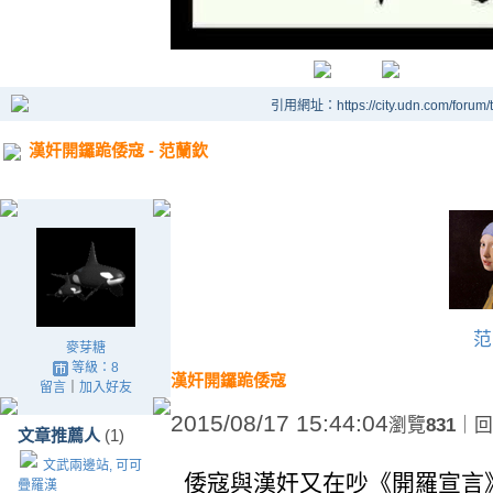
引用網址：https://city.udn.com/forum
漢奸開鑼跪倭寇 - 范蘭欽
范
麥芽糖
等級：8
漢奸開鑼跪倭寇
留言
｜
加入好友
2015/08/17 15:44:04
瀏覽
831
｜回
文章推薦人
(1)
文武兩邊站, 可可
倭寇與漢奸又在吵《開羅宣言
疊羅漢