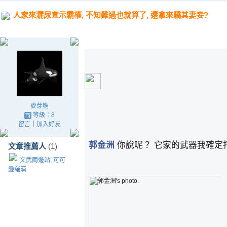
人家來灑尿宣示霸權, 不知難過也就算了, 還拿來驕其妻妾?
麥芽糖
等級：8
留言
｜
加入好友
郭金洲
你說呢？ 它家的武器我確定
文章推薦人
(1)
文武兩邊站, 可可
疊羅漢