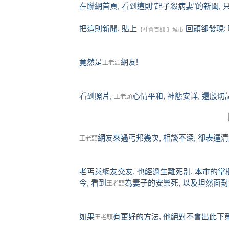
在聯網首頁, 看到這則"起子殺病妻"的新聞,
把這則新聞, 貼上
回頭卻發現:
【社會百態!】城市
竟然是
網友!
王老頭
看到照片,
心情平和, 神態安詳, 還殷
王老頭
網友來過丐邦幾次, 相談不深, 卻表達清
王老頭
老丐與網友交友, 也經過生離死別. 本市的掌櫃
今, 看到
為妻子的安樂死, 以及坦然面對
王老頭
如果
有更好的方法, 他絕對不會出此下策
王老頭