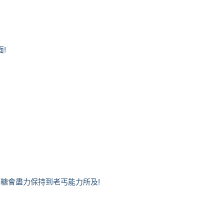
!
麥芽糖會盡力保持到老丐能力所及!