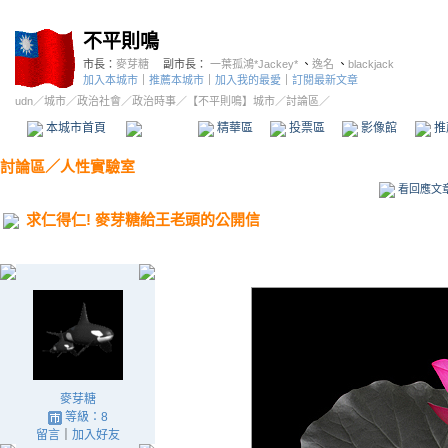
不平則鳴
市長：
麥芽糖
副市長：
一葉孤鴻*Jackey*
、
逸名
、
blackjack
加入本城市
｜
推薦本城市
｜
加入我的最愛
｜
訂閱最新文章
udn
／
城市
／
政治社會
／
政治時事
／
【不平則鳴】城市
／討論區／
本城市首頁
討論區
精華區
投票區
影像館
推
討論區
／
人性實驗室
看回應文
求仁得仁! 麥芽糖給王老頭的公開信
麥芽糖
等級：8
留言
｜
加入好友