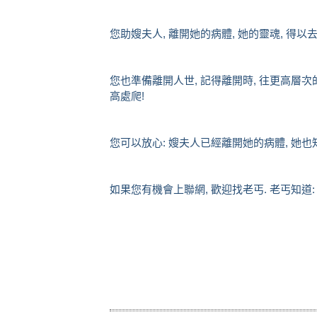
您助嫂夫人, 離開她的病體, 她的靈魂, 得以
您也準備離開人世, 記得離開時, 往更高層次的
高處爬!
您可以放心: 嫂夫人已經離開她的病體, 她也
如果您有機會上聯網, 歡迎找老丐. 老丐知道: