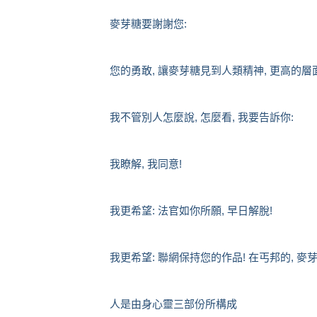
麥芽糖要謝謝您:
您的勇敢, 讓麥芽糖見到人類精神, 更高的層面
我不管別人怎麼說, 怎麼看, 我要告訴你:
我瞭解, 我同意!
我更希望: 法官如你所願, 早日解脫!
我更希望: 聯網保持您的作品! 在丐邦的, 
人是由身心靈三部份所構成