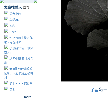
文章推薦人
(27)
莫大小說
貓喵XD
逸名
Reed
^^亞莎崎｜旅遊作
家、專題講師
小浪(來台第七代閩
南人)
認同中華 理性救台
灣
大陸配偶台灣媳婦
感謝馬政府准我全家團
圓
泥土‧‧‧郭譽孚
送王
了客
意樵
more...