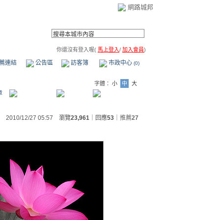
網路城邦
你還沒有登入喔(
馬上登入
/
加入會員
)
薦連結
公告區
訪客簿
市政中心
(0)
字體：
小
中
大
章
2010/12/27 05:57 瀏覽
23,961
｜回應
53
｜
推薦
27