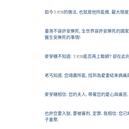
如今
的做法, 也就是他所能做, 最大限度
王老頭
臺灣不容許安樂死, 全世界容許安樂死的國家,
醫生安樂死的事情!
麥芽糖不知道:
能否再上聯網? 卻在此
王老頭
老丐知道, 您竭盡所能, 找到為愛妻結束病痛與
麥芽糖相信: 您的夫人, 帶著您的愛心與痛苦,
也許您要入獄, 要被審判, 定罪. 我相信: 您
子重聚.