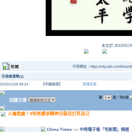
本文於
2015/01/
引用網址：https://city.udn.com/forum
引用者清單(1)
2010/12/28 08:24
【中國論壇】
其情也哀
第
頁／共6頁
回應文章
人倫悲劇！9旬老婦求精神分裂兒打死自己
China Times
via
中時電子報「宅新聞」頻道