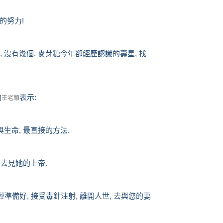
的努力!
 沒有幾個. 麥芽糖今年卻經歷認識的壽星, 找
向
表示:
王老頭
生命, 最直接的方法.
 去見她的上帝.
已經準備好, 接受毒針注射, 離開人世, 去與您的妻