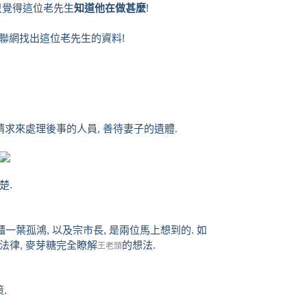
 只覺得這位老先生
知道他在做甚麼
!
 聯網找出這位老先生的資料!
切請求來處理後事的人員, 善待妻子的遺體.
楚.
一葉孤鴻, 以及宗市長, 是兩位馬上想到的. 如
法律, 麥芽糖完全瞭解
的想法.
王老頭
.