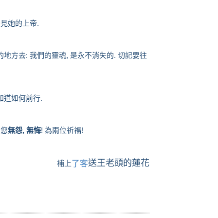
去見她的上帝.
地方去: 我們的靈魂, 是永不消失的. 切記要往
知道如何前行.
 您
無怨, 無悔
! 為兩位祈福!
送王老頭的蓮花
補上
了客