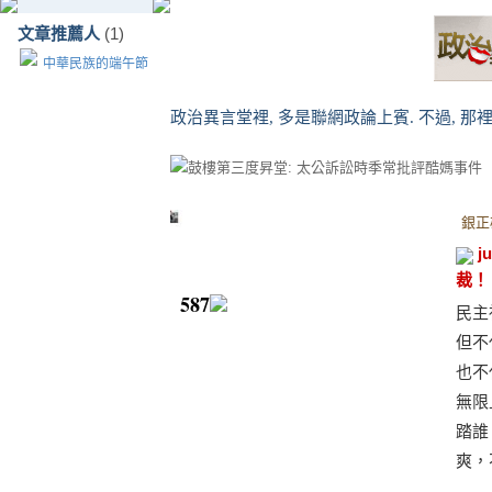
文章推薦人
(1)
中華民族的端午節
政治異言堂裡, 多是聯網政論上賓. 不過, 那
鼓樓第三度昇堂: 太公訴訟時季常批評酷媽事件
銀正
j
裁！
587
民主
但不
也不
無限
踏誰
爽，