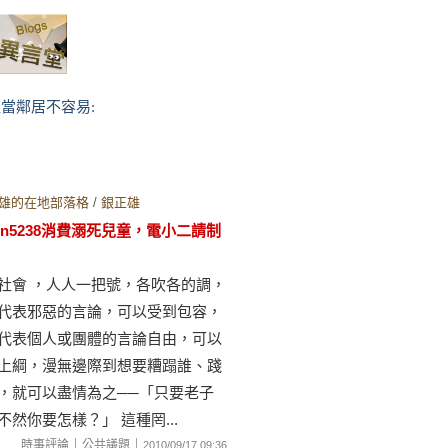
裡當鄰居不容易:
雄的在地部落格
/
銀正雄
un5238消費溺死兒童，電小二請制
社會 ，人人一把號，各吹各的調，
代表邪惡的言論，可以受到包容，
代表個人或團體的言論自由，可以
上綱，漫無邊際到想要糟蹋誰、踐
，就可以盡情為之──「只要老子
不然你要怎樣？」 這種罔...
｜
｜
時事評論
公共議題
2010/09/17 09:36