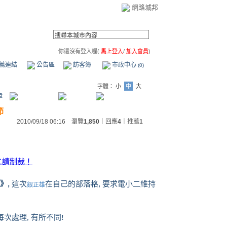
網路城邦
你還沒有登入喔(
馬上登入
/
加入會員
)
薦連結
公告區
訪客簿
市政中心
(0)
字體：
小
中
大
章
節
2010/09/18 06:16 瀏覽
1,850
｜回應
4
｜
推薦
1
小二請制裁！
》,
這次
在自己的部落格, 要求電小二維持
銀正雄
次處理, 有所不同!