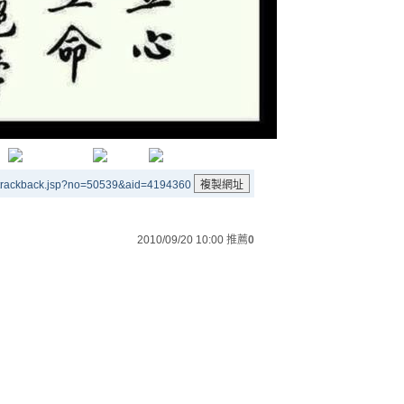
/trackback.jsp?no=50539&aid=4194360
2010/09/20 10:00
推薦
0