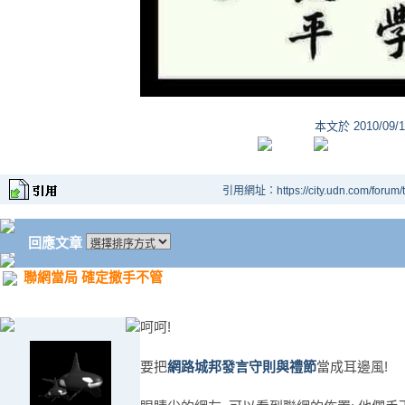
本文於
2010/09/
引用網址：https://city.udn.com/forum
回應文章
聯網當局 確定撒手不管
呵呵!
要把
網路城邦發言守則與禮節
當成耳邊風!