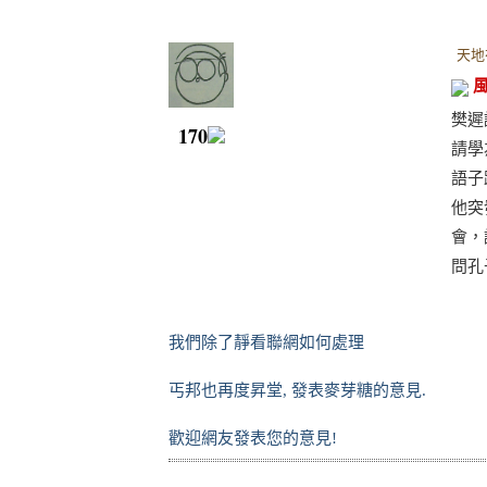
天地
樊遲
170
請學
語子
他突
會，
問孔
我們除了靜看聯網如何處理
丐邦也再度昇堂, 發表麥芽糖的意見.
歡迎網友發表您的意見!