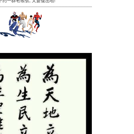
下的一群老帳號, 又要復出啦!