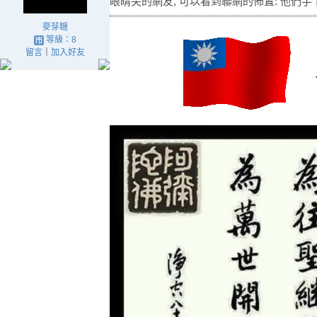
眼睛尖的網友, 可以看到聯網的佈置: 他們手
麥芽糖
等級：8
留言
｜
加入好友