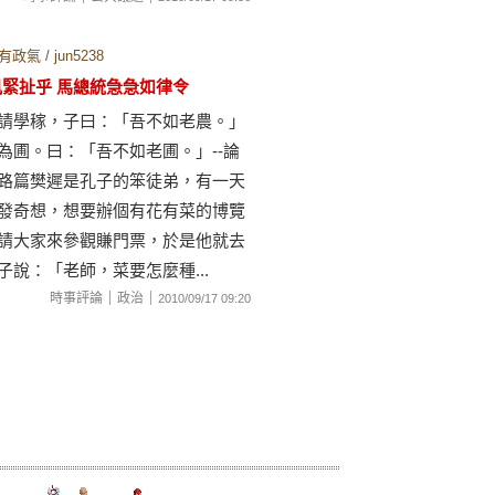
有政氣
/
jun5238
風緊扯乎 馬總統急急如律令
請學稼，子曰：「吾不如老農。」
為圃。曰：「吾不如老圃。」--論
路篇樊遲是孔子的笨徒弟，有一天
發奇想，想要辦個有花有菜的博覽
請大家來參觀賺門票，於是他就去
子說：「老師，菜要怎麼種...
｜
｜
時事評論
政治
2010/09/17 09:20