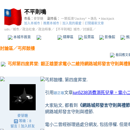
不平則鳴
市長：
麥芽糖
副市長：
一葉孤鴻*Jackey*
、
逸名
、
blackjack
加入本城市
｜
推薦本城市
｜
加入我的最愛
｜
訂閱最新文章
udn
／
城市
／
政治社會
／
政治時事
／
【不平則鳴】城市
／討論區／
本城市首頁
討論區
精華區
投票區
影像館
推
討論區
／
丐邦鼓樓
看回應文
丐邦第四度昇堂: 銀正雄要求電小二維持網路城邦發言守則與禮
丐邦鼓樓, 第四度昇堂.
引用
文章
jun5238消費溺死兒童，電
銀正雄
大家貼文, 都看到
《網路城邦發言守則與禮節
網路城邦發言守則與禮節.
麥芽糖
等級：8
電小二曾經辦理過處分網友, 包括停權. 但是每
留言
｜
加入好友