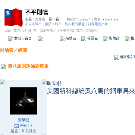
不平則鳴
市長：
麥芽糖
副市長：
一葉孤鴻*Jackey*
、
逸名
、
blackjack
加入本城市
｜
推薦本城市
｜
加入我的最愛
｜
訂閱最新文章
udn
／
城市
／
政治社會
／
政治時事
／
【不平則鳴】城市
／討論區／
本城市首頁
討論區
精華區
投票區
影像館
推
討論區
／
經濟
看回應文
奧八馬的耗油銅車馬
呵呵!
美國新科總統奧八馬的銅車馬來
麥芽糖
等級：8
留言
｜
加入好友