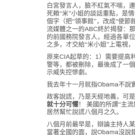
白宮發言人，臉不紅氣不喘，
死賴“米”小姐的談話重點，是
個字（把“領事館”，改成“使節
流媒體之一的
ABC
終於揭發：
的前國務院發言人，經過各單
之多，才交給“米小姐”上電視，
原來
CIA
起草的：
1
）需要提高
警等，都被刪除，最後成了一
示威失控慘劇。
我去年十一月就指
Obama
不說
政客說謊，乃是天經地義，可
就十分可懼
！
美國的所謂“主流
居然幫忙說謊八個月之久。
八個月前最早是，辯論主持人
當著全國的面，說
Obama
沒說