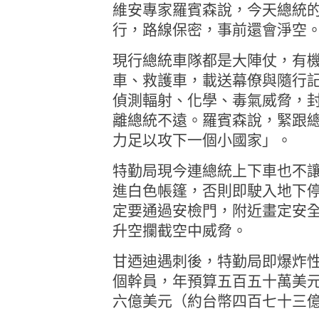
維安專家羅賓森說，今天總統
行，路線保密，事前還會淨空
現行總統車隊都是大陣仗，有
車、救護車，載送幕僚與隨行
偵測輻射、化學、毒氣威脅，
離總統不遠。羅賓森說，緊跟
力足以攻下一個小國家」。
特勤局現今連總統上下車也不
進白色帳篷，否則即駛入地下
定要通過安檢門，附近畫定安
升空攔截空中威脅。
甘迺迪遇刺後，特勤局即爆炸
個幹員，年預算五百五十萬美
六億美元（約台幣四百七十三