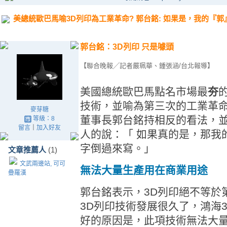
美總統歐巴馬喻3D列印為工業革命? 郭台銘: 如果是，我的『
郭台銘：3D列印 只是噱頭
【聯合晚報╱記者嚴珮華、鍾張涵/台北報導】
美國總統歐巴馬點名市場最
夯
技術，並喻為第三次的工業革
麥芽糖
董事長郭台銘持相反的看法，
等級：8
留言
｜
加入好友
人的說：「 如果真的是，那我
字倒過來寫。」
文章推薦人
(1)
文武兩邊站, 可可
無法大量生產用在商業用途
疊羅漢
郭台銘表示，3D列印絕不等於
3D列印技術發展很久了，鴻海
好的原因是，此項技術無法大