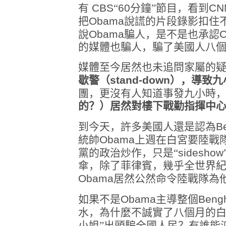
有
CBS
“
60
分鐘”節目，看到
CN
把
Obama
說謊的片段錄影扣住
說
Obama
騙人，是不是也承認
的媒體也騙人，騙了美國人八
媒體至今居然也未追問家屬的
歇警（
stand-down
），導致九
團，更沒有人知道事發九小時
的？）居然對樓下戰勤指揮中
到今天，許多美國人還是認為
B
統帥
Obama
上週在白宮要陸戰
黨的政治炒作，只是“
sideshow
傘，除了菲律賓，幾乎全世界
Obama
居然公然命令陸戰隊為
如果不是
Obama
主導整個
Beng
水，為什麼不誠實了八個月的
小姐”出頭騙全國人民？有誰能