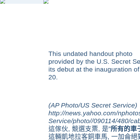
This undated handout photo
provided by the U.S. Secret Se
its debut at the inauguration 
20.
(AP Photo/US Secret Service)
http://news.yahoo.com/nphoto
Service/photo//090114/480/
這傢伙, 競選支票, 是"
所有的車子
這輛凱地拉客銅車馬, 一加侖絕