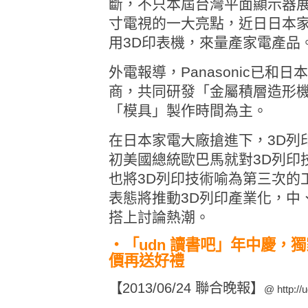
斷，不只本屆台灣平面顯示器展
寸電視的一大亮點，近日日本家電
用3D印表機，來量產家電產品
外電報導，Panasonic已
商，共同研發「金屬積層造形機
「模具」製作時間為主。
在日本家電大廠搶進下，3D列
初美國總統歐巴馬就對3D列印
也將3D列印技術喻為第三次的
表態將推動3D列印產業化，中
搭上討論熱潮。
‧「udn 讀書吧」年中慶，
價再送好禮
【2013/06/24 聯合晚報】
@
http:/