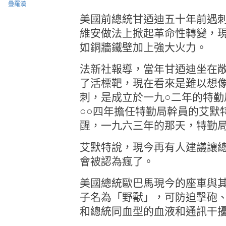
疊羅漢
美國前總統甘迺迪五十年前遇
維安做法上掀起革命性轉變，
如銅牆鐵壁加上強大火力。
法新社報導，當年甘迺迪坐在
了活標靶，現在看來是難以想
刺，是成立於一九○二年的特勤
○○四年擔任特勤局幹員的艾默
醒，一九六三年的那天，特勤
艾默特說，現今再有人建議讓
會被認為瘋了。
美國總統歐巴馬現今的座車與
子名為「野獸」，可防迫擊砲
和總統同血型的血液和通訊干