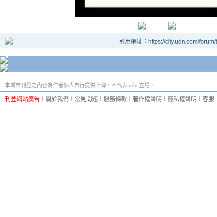
引用網址：https://city.udn.com/forum
本城市刊登之內容為作者個人自行提供上傳，不代表 udn 立場。
刊登網站廣告
︱
關於我們
︱
常見問題
︱
服務條款
︱
著作權聲明
︱
隱私權聲明
︱
客服