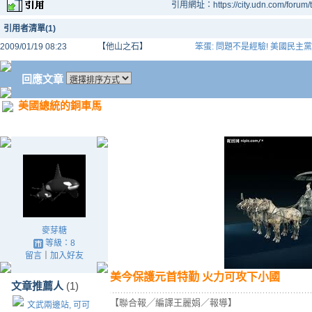
引用網址：https://city.udn.com/forum
引用者清單(1)
2009/01/19 08:23
【他山之石】
笨蛋: 問題不是經驗! 美國民主
回應文章
美國總統的銅車馬
麥芽糖
等級：8
留言
｜
加入好友
美今保護元首特勤 火力可攻下小國
文章推薦人
(1)
【聯合報╱編譯王麗娟／報導】
文武兩邊站, 可可