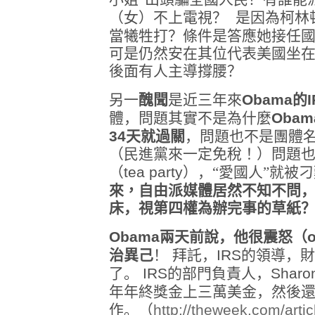
（女）不上電視？
是因為柯林
當犧牲打？條件是答應她接任
可是仍然安在其位代表美國坐
後面有人主導撐腰？
另一
醜聞
是近三年來
Obama
的
體，問題其實不是為什麼
Obam
34
天就過關
，
問題也不是團體名
（民進黨來一定免稅！）
問題也
（
tea party
），“愛國人”就被
來，
自由派媒體居然不知不問
床，視第四權為辦完事的草紙
Obama
兩天前說，他很震怒（
治異己
！
拜託，
IRS
的領導，財
了。
IRS
的部門負責人，
Sharon
年年終獎金上三萬美金，然後
作。（
http://theweek.com/artic