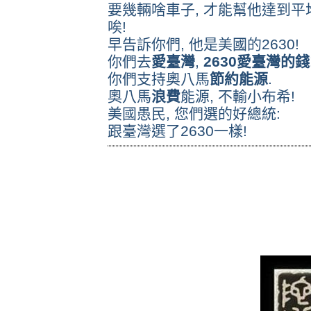
要幾輛啥車子, 才能幫他達到平
唉!
早告訴你們, 他是美國的2630!
你們去
愛臺灣
,
2630愛臺灣的錢
你們支持奧八馬
節約能源
.
奧八馬
浪費
能源, 不輸小布希!
美國愚民, 您們選的好總統:
跟臺灣選了2630一樣!