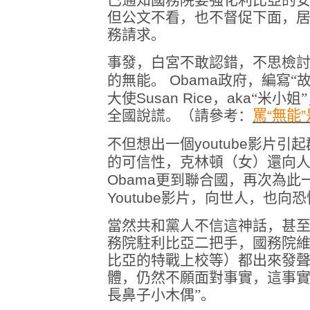
已通知國務院要強化利比亞的
但公文不看，也不督促下面，
務請求。
事發，白宮不敢認錯，不思檢
的無能。
Obama
政府，編寫“故
大使
Susan Rice
，
aka
“米小姐”
全國說謊。（請參考：
罵
“
無能
”
不但想出一個
youtube
影片引起
的可信性，克林頓（女）還向
Obama更
到聯合國，再次為此
Youtube
影片，向世人，也向恐
當然共和黨人不信這神話，甚
務院駐利比亞二把手，國務院
比亞的特戰上校等）都出來發
體，仍然不願面對事實，這事實
長鼻子小木偶”。