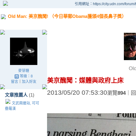
引用網址：https://city.udn.com/forum
Old Man: 美京醜聞! （今日華郵Obama獲頒4個長鼻子獎）
Ol
麥芽糖
等級：8
美京醜聞：媒體與政府上床
留言
｜
加入好友
2013/05/20 07:53:30
瀏覽
894
｜回
文章推薦人
(1)
文武兩邊站, 可可
疊羅漢