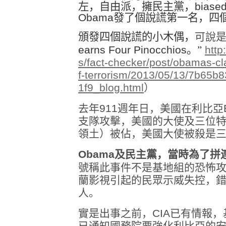
左，自由派，擁民主黨，
biase
Obama
發了個說謊第一名，四個
頒發四個說謊的小木偶，
可說
earns Four Pinocchios
。”
http
s/fact-checker/post/obamas-cl
f-terrorism/2013/05/13/7b65
1f9_blog.html
）
去年
911
週年日，美國在利比亞
支隊攻擊，美國的大使及三位
領土）被佔，美國大使被殺是
Obama
及民主黨，當時為了拼
號稱此事件不是基地組的恐怖
蘭影視引起的民眾示威失控，
人。
實是出事之前，
CIA
已有情報，