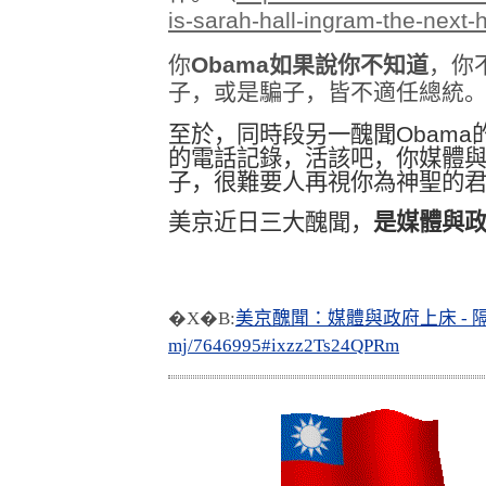
is-sarah-hall-ingram-the-next-h
你
Obama
如果說你不知道
，你
子，或是騙子，皆不適任總統
至於，同時段另一醜聞
Obama
的電話記錄，活該吧，你媒體
子，很難要人再視你為神聖的
美京近日三大醜聞，
是媒體與
�X�B:
美京醜聞：媒體與政府上床 - 隔洋
mj/7646995#ixzz2Ts24QPRm