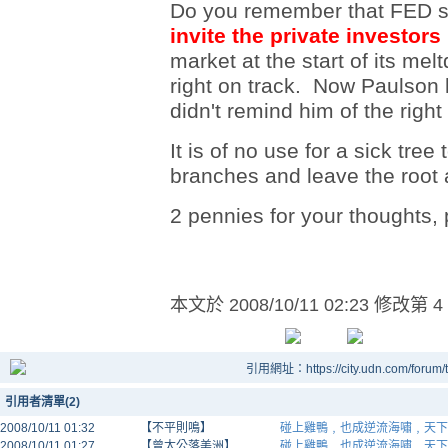
Do you remember that FED sa
invite the private investor
market at the start of its me
right on track. Now Paulson 
didn't remind him of the right
It is of no use for a sick tree 
branches and leave the root 
2 pennies for your thoughts, 
本文於
2008/10/11 02:23 修改第 4
引用網址：https://city.udn.com/forum
引用者清單(2)
2008/10/11 01:32
【不平則鳴】
碰上雞鴨﹐也成逆流海嘯﹐天下
2008/10/11 01:27
【曾太公落美洲】
碰上雞鴨﹐也成逆流海嘯﹐天下