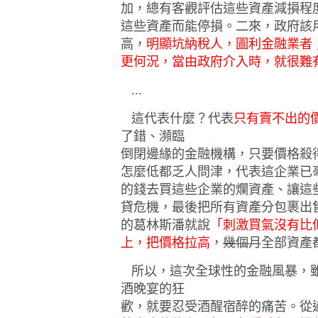
加，總有客觀評估這些資產減損程
這些資產而能停損。二來，政府該
高，
明顯坑納稅人，圖利金融業者
更何況，當由政府介入時，就很難
...
這代表什麼？代表
只有賣不出的
了錯、瀕臨
倒閉邊緣的金融機構，只要價格殺
怎麼低都乏人問津，代表這企業已
的錢去買這些企業的爛資產、讓這
貸危機，最後把所有資產分包裹出
的葛林斯潘就說
「刺激買氣沒有比
上，把價格拉高
，
幾個月
全部資產
所以，這次全球性的金融風暴，雖
酒晚宴的狂
歡，就要忍受酒醒宿醉的痛苦。從