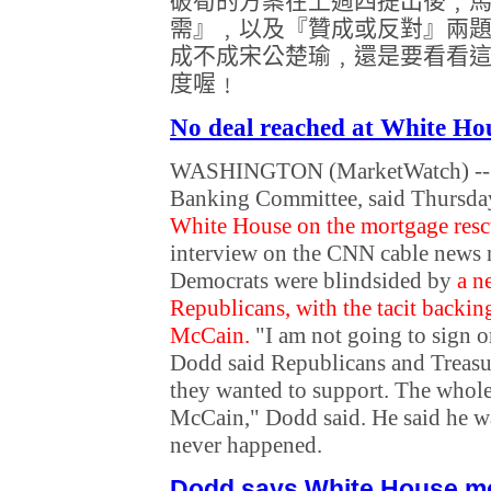
破筍的方案在上週四提出後﹐
需』﹐以及『贊成或反對』兩
成不成宋公楚瑜﹐還是要看看
度喔﹗
No deal reached at White Hous
WASHINGTON (MarketWatch) -- Se
Banking Committee, said Thursday
White House on the mortgage rescu
interview on the CNN cable news 
Democrats were blindsided by
a n
Republicans, with the tacit backin
McCain.
"I am not going to sign on
Dodd said Republicans and Treasu
they wanted to support. The whole
McCain," Dodd said. He said he wa
never happened.
Dodd says White House me