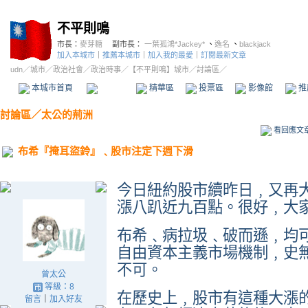
不平則鳴
市長：
麥芽糖
副市長：
一葉孤鴻*Jackey*
、
逸名
、
blackjack
加入本城市
｜
推薦本城市
｜
加入我的最愛
｜
訂閱最新文章
udn
／
城市
／
政治社會
／
政治時事
／
【不平則鳴】城市
／討論區／
本城市首頁
討論區
精華區
投票區
影像館
推
討論區
／
太公的荊洲
看回應文
布希『掩耳盜鈴』﹑股市注定下週下滑
今日紐約股市續昨日﹐又再
漲
八趴近九百點
。很好﹐大
布希﹑病拉圾﹑破而遜﹐均
自由資本主義市場機制﹐史
不可。
曾太公
等級：8
在歷史上﹐股市有這種大漲
留言
｜
加入好友