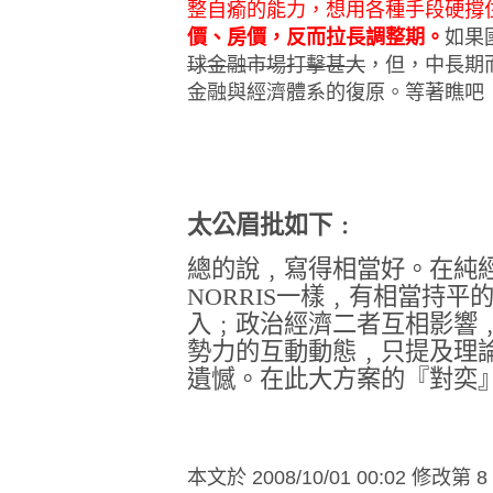
整自瘉的能力，想用各種手段硬撐
價、房價
，反而拉長調整期。
如果
球金融市場打擊甚大
，但，中長期
金融與經濟體系的復原。等著瞧吧
太公眉批如下﹕
總的說﹐寫得相當好。在純
NORRIS
一樣﹐有相當持平
入﹔政治經濟二者互相影響
勢力的互動動態﹐只提及理
遺憾。在此大方案的『對奕
本文於
2008/10/01 00:02 修改第 8