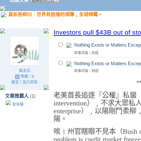
真如吾師曰﹕世界有這樣的領導﹐全球倒霉。
Investors pull $43B out of st
Nothing Exists or Matters Except
時事評論
｜
財經
Nothing Exists or Matters Except
曾太公
時事評論
｜
財經
等級：8
*
留言
｜
加入好友
老美首長追逐『公權』私蠻（power
文章推薦人
(1)
intervention）﹐不求大眾私人（pe
麥芽糖
enterprise）﹐以陽剛
陽。
唉﹗州官瞎眼不見本（Bush still ins
problem is credit market freez