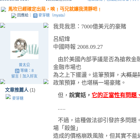
馬坎已經確定出局，唉﹗丏兄就讓我清靜吧﹗
回應給：
麥芽糖（myata）
我見我思：7000億美元的豪賭
呂紹煒
中國時報 2008.09.27
由於美國內部爭議是否為搶救金融
曾太公
金融市場也
等級：8
為之上下擺盪。這筆預算，
大概是
留言
｜
加入好友
政策預算，也堪稱一場豪賭。
文章推薦人
(1)
但，
說實話，
它的正當性有問題
麥芽糖
.....
不過，這種做法卻引發許多問題。
場「殺盤」
造成的價格崩跌風險，但其實不能