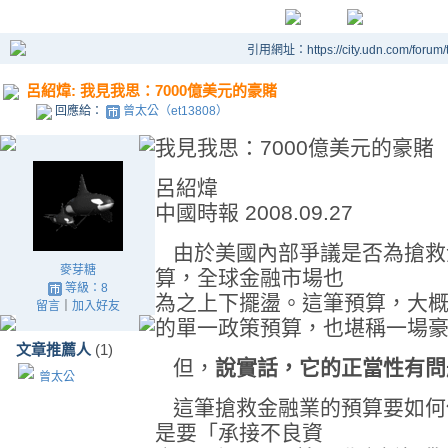
引用網址：https://city.udn.com/forum
呂紹煒: 我見我思：7000億美元的豪賭
回應給：
曾太公（et13808）
我見我思：7000億美元的豪賭
呂紹煒
中國時報 2008.09.27
由於美國內部爭議是否為搶救
麥芽糖
算，全球金融市場也
等級：8
為之上下擺盪。這筆預算，大
留言
｜
加入好友
的單一政策預算，也堪稱一場
文章推薦人
(1)
但，
說實話，它的正當性有問
曾太公
這筆搶救金融業的預算要如何
是要「承接不良資