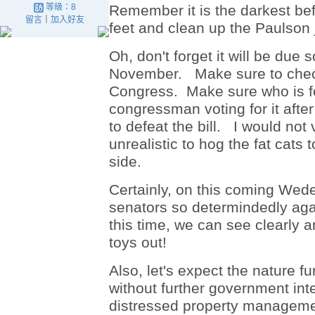
等級：8
Remember it is the darkest bef
留言
｜
加入好友
feet and clean up the Paulson 
Oh, don't forget it will be due 
November. Make sure to check
Congress. Make sure who is for
congressman voting for it after 
to defeat the bill. I would not
unrealistic to hog the fat cats 
side.
Certainly, on this coming Wed
senators so determindedly aga
this time, we can see clearly a
toys out!
Also, let's expect the nature 
without further government int
distressed property managemen