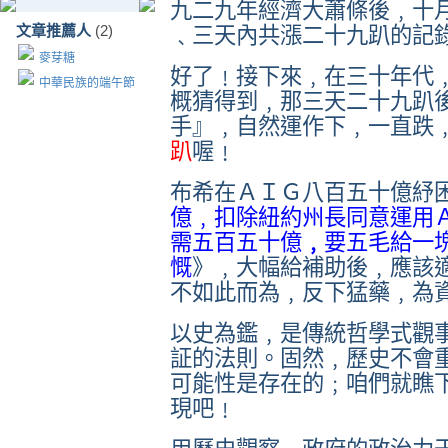
九二九年經濟大蕭條後﹐十
文章推薦人
(2)
﹑三天內共漲二十九趴的記
麥芽糖
好了﹗接下來﹐在三十年代
中華民族的端午節
概猜得到﹐那三天二十九趴
手』﹐自然運作下﹐一直跌
趴
喔﹗
布希在ＡＩＧ八
百五十
億紓
億﹐扣除紐約州長同意運用
需五百五十億
﹐
要五毛給一
慨
》﹐大幅給補助後﹐應該
不如此而為﹐反下猛藥﹐為
以史為鑑﹐是傳統哲學式觀
証的法則。固然﹐歷史不會
可能性是存在的﹔咱們就瞧
現吧﹗