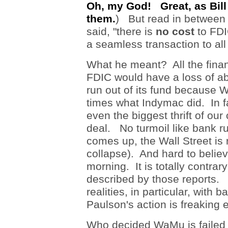
Oh, my God! Great, as Bill 
them.
) But read in between
said, "there is
no cost
to FDI
a seamless transaction to al
What he meant? All the finan
FDIC would have a loss of ab
run out of its fund because
W
times what
Indymac
did. In 
even the biggest thrift of ou
deal. No turmoil like bank ru
comes up, the Wall Street is 
collapse). And hard to believe
morning. It is totally contrar
described by those reports.
realities, in particular, with
Paulson's
action is freaking
Who decided WaMu is failed 