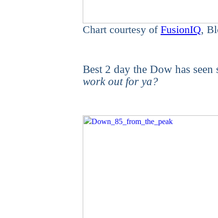
Chart courtesy of
FusionIQ
, B
C>>
Best 2 day the Dow has seen 
work out for ya?