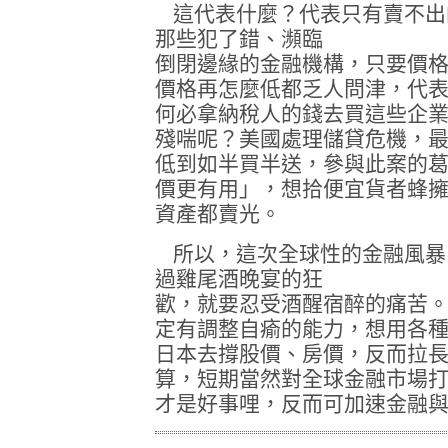
這代表什麼？代表只有賣不出
那些犯了錯、瀕臨
倒閉邊緣的金融機構，只要價
價格再怎麼低都乏人問津，代
何必拿納稅人的錢去買這些企
殘喘呢？美國處理儲貸危機，
低到如半買半送，參與此案的
價更有用」，想拾便宜貨者蜂
資產都賣光。
所以，這次全球性的金融風暴
過雞尾酒晚宴的狂
歡，就要忍受酒醒宿醉的痛苦
定有調整自瘉的能力，想用各種
日本去撐股價、房價，反而拉
算，短期當然對全球金融市場
才是好事哩，反而可加速金融