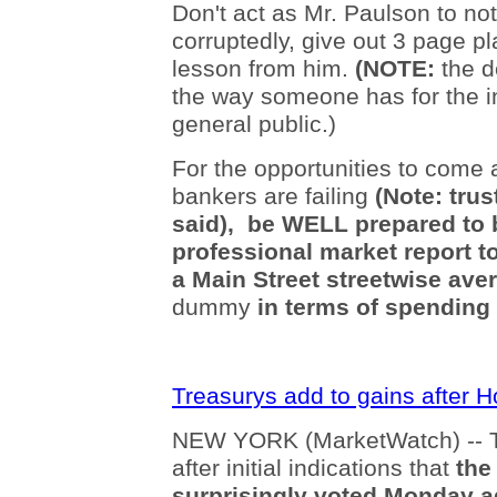
Don't act as Mr. Paulson to not 
corruptedly, give out 3 page 
lesson from him.
(NOTE:
the d
the way someone has for the in
general public.)
For the opportunities to com
bankers are failing
(Note: tru
said), be WELL prepared to 
professional market report t
a Main Street streetwise ave
dummy
in terms of spendin
Treasurys add to gains after 
NEW YORK (MarketWatch) -- T
after initial indications that
the
surprisingly voted Monday a