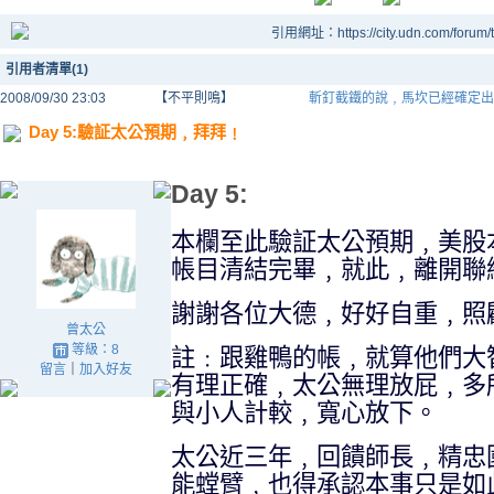
引用網址：https://city.udn.com/forum
引用者清單(1)
2008/09/30 23:03
【不平則鳴】
斬釘截鐵的說﹐馬坎已經確定出
Day 5:驗証太公預期﹐拜拜﹗
Day 5:
本欄至此驗証太公預期﹐美股
帳目清結完畢﹐就此﹐離開聯
謝謝各位大德﹐好好自重﹐照
曾太公
等級：8
註﹕跟雞鴨的帳﹐就算他們大
留言
｜
加入好友
有理正確﹐太公無理放屁﹐多
與小人計較﹐寬心放下。
太公近三年﹐回饋師長﹐精忠
能螳
臂﹐
也得承認本事只是如