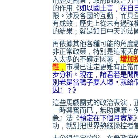
用歷史觀察﹐政府的政治力
的作用《
如以國土言﹐在自
限。涉及各國的互動﹐而具
有成效﹔歷史上從未有過強
的結果﹔就是如日中天的法
再依據其他各種可能的角度
非正常政策﹐特別是這兩天
入太多的不確定因素﹐
增加
性
﹐
市場已注定更難有正常
步分析。現在﹐
諸君若是閒
別老是當鴨子要人填。就給
因』﹖》
這些馬戲團式的政治表演﹐
一時興奮而已﹐無助健康。
急』法《
預定在下個月實施
功﹐就別把世界熱錢操控者