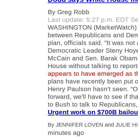
By Greg Robb
Last update: 5:27 p.m. EDT Se
WASHINGTON (MarketWatch) -
between Republicans and Demo
plan, officials said. "It was no
Democratic Leader Steny Hoyer
McCain and Sen. Barak Obama, 
House without talking to repor
appears to have emerged as th
plans have recently been put o
Henry Paulson hasn't seen. "O
forward, we'll have to see if t
to Bush to talk to Republicans
Urgent work on $700B bailout
By JENNIFER LOVEN and JULIE HI
minutes ago