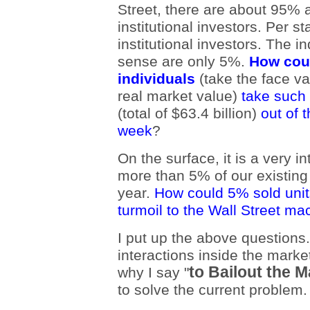
Street, there are about 95% a
institutional investors. Per s
institutional investors. The in
sense are only 5%.
How cou
individuals
(take the face val
real market value)
take such
(total of $63.4 billion)
out of 
week
?
On the surface, it is a very in
more than 5% of our existing
year.
How could 5% sold unit
turmoil to the Wall Street m
I put up the above questions.
interactions inside the marke
to Bailout the M
why I say "
to solve the current problem