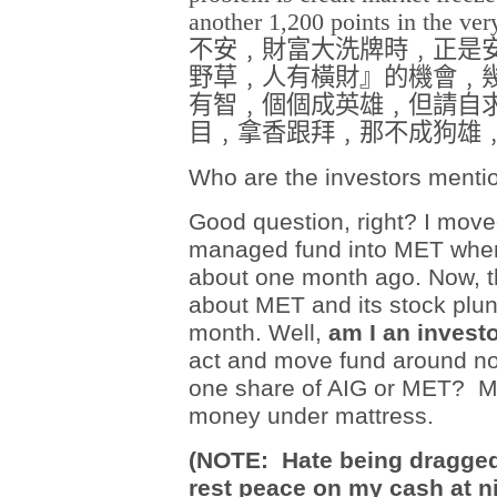
another 1,200 points in th
不安﹐財富大洗牌時﹐正是
野草﹐人有橫財』的機會﹐
有智﹐個個成英雄﹐但請自
目﹐拿香跟拜﹐那不成狗雄
Who are the investors mentio
Good question, right? I mov
managed fund into MET when
about one month ago. Now, t
about MET and its stock plun
month. Well,
am I an invest
act and move fund around no
one share of AIG or MET? Ma
money under mattress.
(NOTE: Hate being dragged 
rest peace on my cash at n