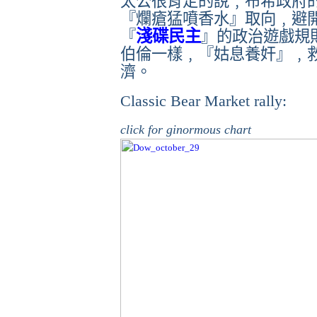
太公很肯定的說﹐布希政府
『爛瘡猛噴香水』取向﹐避
淺碟民主
『
』的政治遊戲規
伯倫一樣﹐『姑息養奸』﹐
濟。
Classic Bear Market rally:
click for ginormous chart