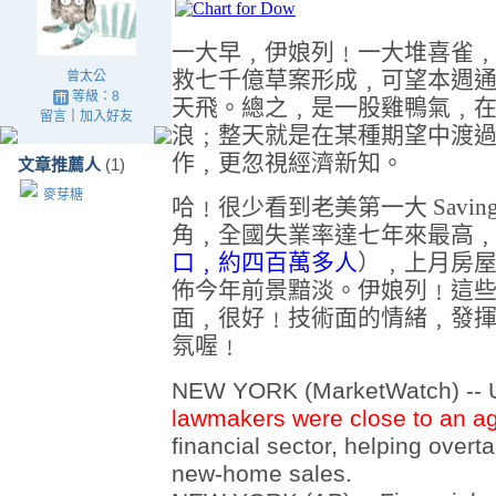
一大早﹐伊娘列﹗一大堆喜雀
救七千億草案形成﹐可望本週
曾太公
等級：8
天飛。總之﹐是一股雞鴨氣﹐
留言
｜
加入好友
浪﹔整天就是在某種期望中渡
作﹐更忽視經濟新知。
文章推薦人
(1)
麥芽糖
哈﹗很少看到老美第一大
Savin
角
﹐全國失業率達七年來最高
口﹐約四百萬多人
）﹐上月房
佈今年前景黯淡。伊娘列﹗這
面﹐很好﹗技術面的情緒﹐發
氛喔﹗
NEW YORK (MarketWatch) -- U.
lawmakers were close to an a
financial sector, helping over
new-home sales.