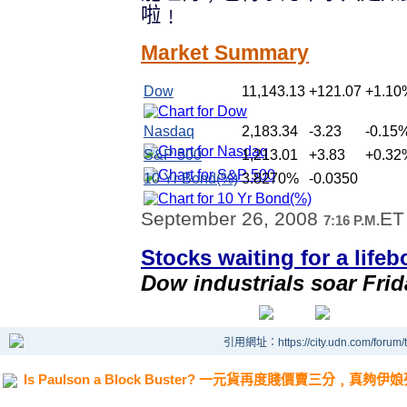
啦﹗
Market Summary
Dow
11,143.13
+121.07
+1.10
Nasdaq
2,183.34
-3.23
-0.15
S&P 500
1,213.01
+3.83
+0.32
10 Yr Bond(%)
3.8270
%
-0.0350
September 26, 2008
ET
7:16 P.M.
Stocks waiting for a lifeb
Dow industrials soar Frid
引用網址：https://city.udn.com/forum
Is Paulson a Block Buster? 一元貨再度賤價賣三分﹐真夠