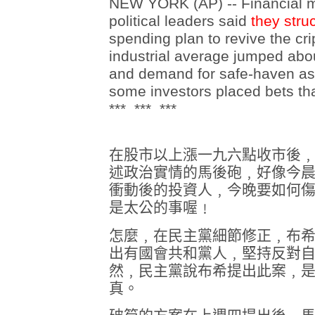
NEW YORK (AP) -- Financial 
political leaders said
they stru
spending plan to revive the cr
industrial average jumped abou
and demand for safe-haven ass
some investors placed bets tha
*** *** ***
在股市以上漲一九六點收市後
述政治實情的馬後砲﹐好像今
衝動後的投資人﹐今晚要如何
是太公的事喔﹗
怎麼﹐在民主黨細節修正﹐布
出有國會共和黨人﹐堅持反對
然﹐民主黨說布希提出此案﹐
真。