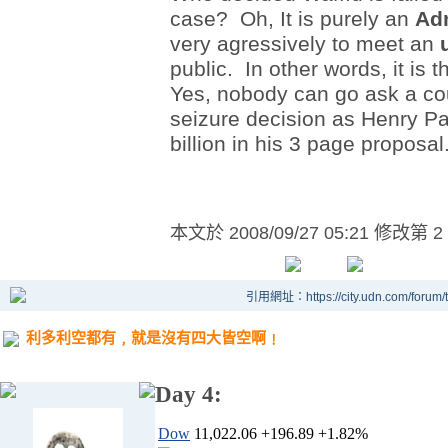
case? Oh, It is purely an
Adm
very
agressively
to meet an
public. In other words, it is 
Yes, nobody can go ask a cou
seizure decision as Henry
Pa
billion in his 3 page proposal
本文於
2008/09/27 05:21 修改第 2
引用網址：https://city.udn.com/forum
利多利空都有﹐就是沒有四大皆空啊﹗
Day 4:
Dow
11,022.06
+196.89
+1.82%