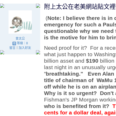
附上太公在老美網站貼文裡
(
Note: I believe there is i
emergency for such a Paulso
questionable why we need
is the motive for him to brin
曾太公
等級：8
Need proof for it? For a rec
留言
｜
加入好友
what just happen to Washin
billion asset and
$190
billio
last night in an unusually ur
"
breathtaking." Even Alan
title of chairman of
WaMu
1
off while he is on an airpl
Why is it so urgent? Don't
Fishman's
JP Morgan worki
who is benefited from it?
T
cents for a dollar deal, a