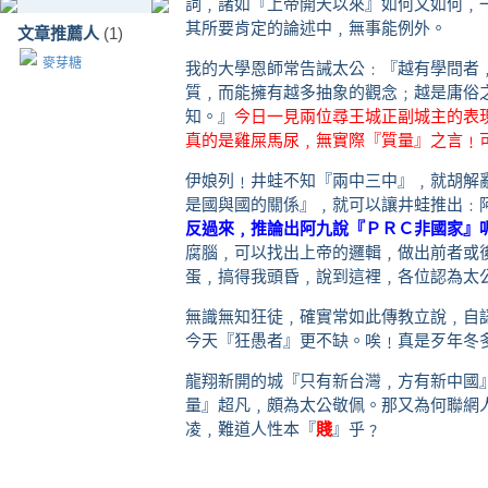
詞﹐諸如『上帝開天以來』如何又如何﹐
其所要肯定的論述中﹐無事能例外。
文章推薦人
(1)
麥芽糖
我的大學恩師常告誡太公﹕『越有學問者
質﹐而能擁有越多抽象的觀念﹔越是庸俗
知。』
今日一見兩位尋王城正副城主的表
真的是雞屎馬尿﹐無實際『質量』之言﹗
伊娘列﹗井蛙不知『兩中三中』﹐就胡解亂推
是國與國的關係』﹐就可以讓井蛙推出﹕
反過來﹐推論出阿九說『ＰＲＣ非國家』
腐腦﹐可以找出上帝的邏輯﹐做出前者或
蛋﹐搞得我頭昏﹐說到這裡﹐各位認為太
無識無知狂徒﹐確實常如此傳教立說﹐自
今天『狂愚者』更不缺。唉﹗真是歹年冬
龍翔新開的城『只有新台灣﹐方有新中國
量』超凡﹐頗為太公敬佩。那又為何聯網
凌﹐難道人性本『
賤
』乎﹖