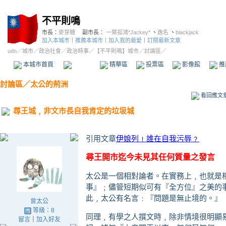
不平則鳴
市長：
麥芽糖
副市長：
一葉孤鴻*Jackey*
、
逸名
、
blackjack
加入本城市
｜
推薦本城市
｜
加入我的最愛
｜
訂閱最新文章
udn
／
城市
／
政治社會
／
政治時事
／
【不平則鳴】城市
／討論區／
本城市首頁
討論區
精華區
投票區
影像館
推
討論區
／
太公的荊洲
看回應文
尋王城﹐非文市長自我肯定的垃圾城
引用文章
伊娘列﹗誰在自我污辱﹖
尋王開市迄今未見其任何質量之發言
太公是一個相對論者。在實務上﹐也就是
事』﹔儘管短期似可有『全方位』之美的
此﹐太公有名言﹕『問題是無止境的。』
曾太公
等級：8
同理﹐有學之人撰文時﹐除非情境很明顯
留言
｜
加入好友