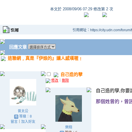
本文於
2008/09/06 07:29 修改第 2 次
引用網址：https://city.udn.com/forum
回應文章
這聯網﹐真是『伊娘的』讓人感嘆喔﹗
自己造的孽
修改
｜
刪除
自己造的孽,你要
那個姓曾的，曾
曾太公
等級：8
留言
｜
加入好友
樂翔