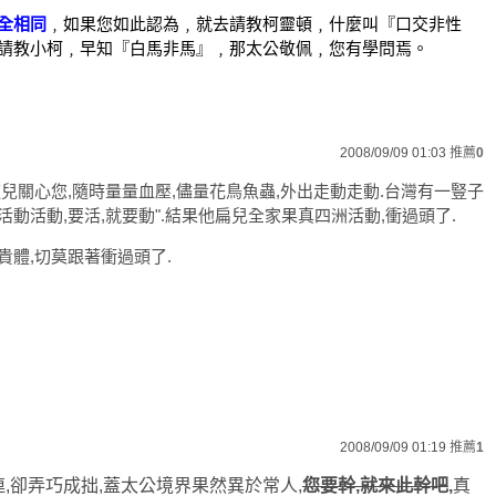
全相同
﹐如果您如此認為﹐就去請教柯靈頓﹐什麼叫『口交非性
請教小柯﹐早知『白馬非馬』﹐那太公敬佩﹐您有學問焉。
2008/09/09 01:03
推薦
0
兒關心您,隨時量量血壓,儘量花鳥魚蟲,外出走動走動.台灣有一豎子
"活動活動,要活,就要動".結果他扁兒全家果真四洲活動,衝過頭了.
貴體,切莫跟著衝過頭了.
2008/09/09 01:19
推薦
1
,卻弄巧成拙,蓋太公境界果然異於常人,
您要幹,就來此幹吧
,
真