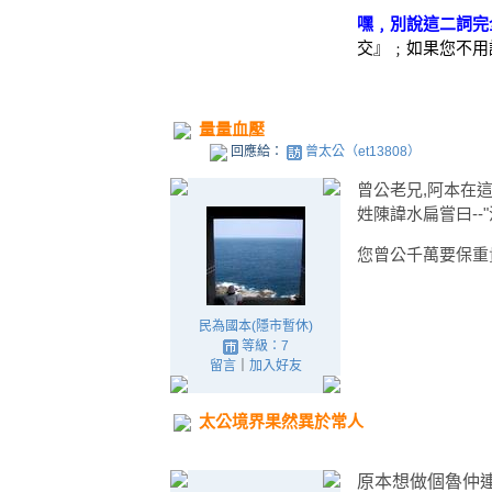
嘿﹐別說這二詞完
交』﹔如果您不用
量量血壓
回應給：
曾太公（et13808）
曾公老兄,阿本在這
姓陳諱水扁嘗曰--
您曾公千萬要保重
民為國本(隱市暫休)
等級：7
留言
｜
加入好友
太公境界果然異於常人
原本想做個魯仲連