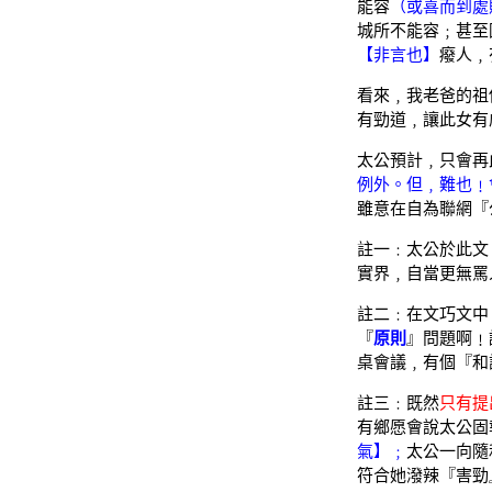
能容
（或喜而到處
城所不能容﹔甚至
【非言也】
癈人﹐
看來﹐我老爸的祖
有勁道﹐讓此女有
太公預計﹐只會再
例外。但﹐難也﹗
雖意在自為聯網『
註一﹕太公於此文
實界﹐自當更無罵
註二﹕在文巧文中
『
原則
』問題啊﹗
桌會議﹐有個『和
註三﹕既然
只有提
有鄉愿會說太公固
氣】﹔
太公一向隨
符合她潑辣『害勁