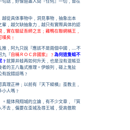
一句話﹐好像道盡人間『任何』一切﹐皆在
﹐越從具体事物中﹐洞見事物﹐抽象出本
之輩﹐越欠缺抽象力﹐越只有實際具体的認
現﹐實在驗証吾師之言﹔雞鴨在聯網稱王﹐
可嘆矣﹗
﹐阿九只說『應該不是兩個中國﹐....不
阿九『
自稱ＲＯＣ非國家』﹖
為何這隻蛙不
呢﹖
就算井蛙再如何升天﹐也是沒有混帳豆
後者的王八龜式推理。伊娘列﹐碰上鬼扯
公有說錯話嗎﹖
認真理正神﹔以前有『天下縱橫』歪教主﹐
多小人嗎﹖
』。龍体飛翔城的立論﹐有不少文章﹐『質
人不去﹐偏要在歪城及尋王城﹐受高傲欺