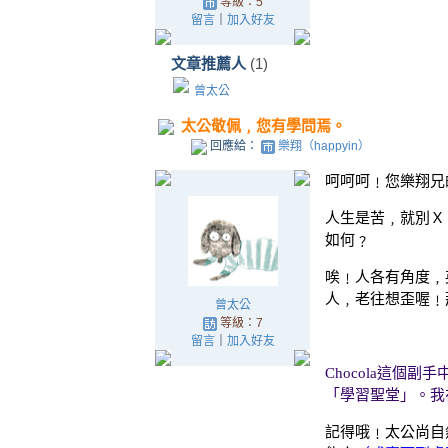
等級：5
留言
｜
加入好友
文章推薦人
(1)
曾太公
太公敬佩﹐您有學問焉。
回應給：
樂翔（happyin）
呵呵呵﹗您樂翔兄
人生是苦﹐就別Ｘ
如何﹖
唉﹗人各有角度﹐英文說 
人﹐老往想歪喔﹗
曾太公
等級：7
留言
｜
加入好友
Chocola
這個副手
「學習聖堂」。我
記得哦﹗太公尚自