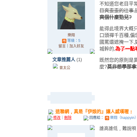
不知道您老目平常
目爽歪歪的往事,
爽個什麼勁兒?
能得此境界大概只
口頭禪千百種,偏
樂翔
等級：5
國罵還遮掩一下,
留言
｜
加入好友
城幹的,
為了一點
文章推薦人
(1)
既然您的原則是異
麼?
莫非想學那拿
曾太公
這聯網﹐真是『伊娘的』讓人感嘆喔﹗
修改
｜
刪除
回應給：
樂翔（happyin
誰高誰低﹐難說唄