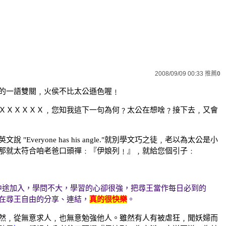
2008/09/09 00:33
推薦
0
的一語雙關﹐火侯不比太公遜色喔﹗
ＸＸＸＸＸＸ﹐您知我這下一句為何﹖太公在想啥﹖接下去﹐又會
"Everyone has his angle."就別學文巧之徒﹐
老以為太公是小
那就太符合咱老爸口頭禪﹕『伊娘列﹗』
﹐就
給您個引子﹕
中途加入，學問不大，學習的心卻很強，把尋王當作每日必到的
在尋王自由的分享、連結，
真的很快樂
。
然﹐從無意求人﹐也無意勉強他人。雖然有人有被虐狂﹐聞妖婦而