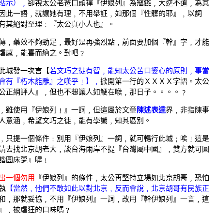
貼示）﹐
卻視太公老爸口頭禪『伊娘列』為寇讎﹐大逆不道﹐為其
因此一語﹐就讓她有理﹐不用舉証﹐如那個『性髒的耶』﹐以詞
有其絕對至理﹕『太公真小人也』。
傳﹐藥效不夠勁足﹐最好是再強烈點﹐前面要加個『幹』字﹐才能
虐感﹐能喜而納之。對吧﹖
此城發一次言【
若文巧之徒有智﹐能知太公苦口婆心的原則﹐事當
會有『朽木能雕』之嘆乎﹗】﹐
掀開第一行的ＸＸＸＸ字語。太公
公正網評人』﹐但也不想讓人如鯁在喉﹐那日子。。。。﹖
﹐雖使用『伊娘列﹗』一詞﹐但這屬於文章
陳述表達
界﹐非指陳事
人意涵﹐希望文巧之徒﹐能有學識﹐知其區別。
﹐只提一個條件﹕別用『伊娘列』一詞﹐就可暢行此城﹔唉﹗這是
請去找北京胡老大﹐談台海兩岸不提『台灣屬中國』﹐雙方就可圓
諧圓床夢』喔﹗
出一個勿用
『伊娘列』的條件﹐太公再堅持立場如北京胡哥﹐恐怕
執
【當然﹐他們不敢如此以對北京﹐反而會說﹐北京胡哥有民族正
和﹐那就妥協﹐不用『伊娘列』一詞﹐改用『幹伊娘列』一言﹐這
』﹑被虐狂的口味嗎﹖