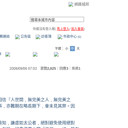
網路城邦
你還沒有登入喔(
馬上登入
/
加入會員
)
薦連結
公告區
訪客簿
市政中心
(0)
字體：
小
中
大
章
2008/09/06 07:03 瀏覽
2,025
｜回應
3
｜
推薦
1
相信『人世間﹐無完美之人﹐無完美之
事﹐亦難期在略長期下﹐會未見其弊。因
易知﹐謙虛如太公者﹐絕對避免使用絕對