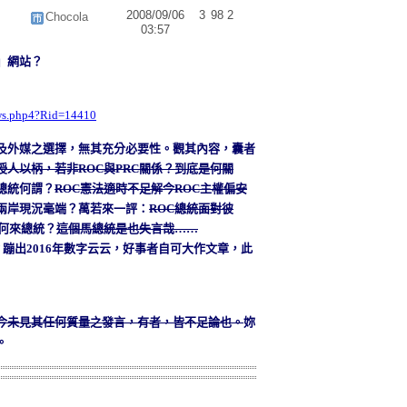
2008/09/06
3
98
2
Chocola
03:57
」網站？
ews.php4?Rid=14410
及外媒之選擇，無其充分必要性。觀其內容，囊者
授人以柄，若非
ROC
與
PRC
關係？到底是何關
總統何謂？
ROC
憲法適時不足解今
ROC
主權偏安
兩岸現況毫端？萬若來一評：
ROC
總統面對彼
何來總統？
這個馬總統是也失言哉
……
？蹦出
2016
年數字云云，好事者自可大作文章，此
今未見其任何質量之發言，有者，皆不足論也。
妳
。