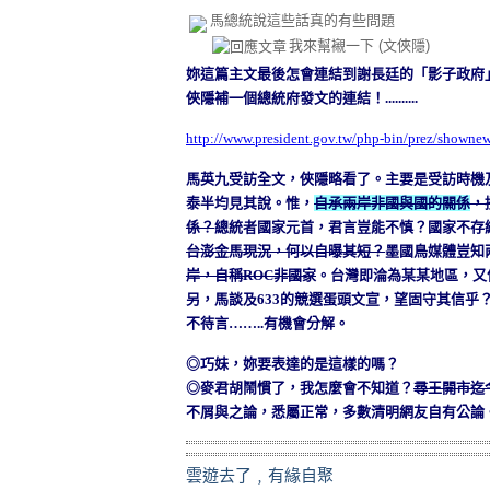
馬總統說這些話真的有些問題
我來幫襯一下
(文俠隱)
妳這篇主文最後怎會連結到謝長廷的「影子政府
俠隱補一個總統府發文的連結！..........
http://www.president.gov.tw/php-bin/prez/shown
馬英九受訪全文，俠隱略看了。主要是受訪時機
泰半均見其說。惟，
自承兩岸非國與國的關係
，
係？
總統者國家元首，君言豈能不慎？國家不存
台澎金馬現況，何以自曝其短？
墨國鳥媒體豈知
岸，自稱
ROC
非國家
。台灣即淪為某某地區，又
另，馬談及
633
的競選蛋頭文宣，望固守其信乎
不待言
……..
有機會分解。
◎巧妹，妳要表達的是這樣的嗎？
◎麥君胡鬧慣了，我怎麼會不知道？
尋王開市迄
不屑與之論，悉屬正常，多數清明網友自有公論
雲遊去了﹐有緣自聚