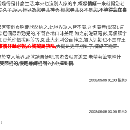
過得是什麼生活,本來也沒別人家的事,概
您情緒一來
就提您老
提久了,眾人皆以為您老北神勇,概您老北又不是您,
不曉得您在自
有麥個貢啊能欣然納之,此境界眾人皆不識,吾也識無(況某),這
您選個最帶勁兒的,不管各地口味差距,如之前港區電影,罵個髒字
如香蕉你個拔辣等等,如此大剌剌公而幹之,被人追勦也不是尋王
事情牙齜必報,心胸誠屬狹隘,
大概是更年期到了,情緒不穩定.
於常人境界,那就請自便吧,雲遊去就雲遊去,老帶著筆電幹什
雙節棍的,慢跑兼練棍啊?小心撞到樹.
2008/09/09 01:03
推薦
0
）
2008/09/09 03:06
推薦
0
﹗