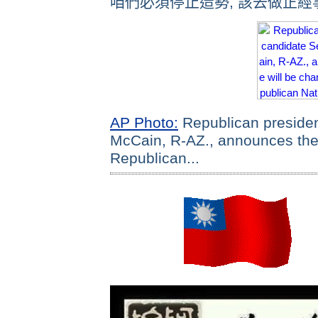
咱們必須停止造勢, 該去做正經事
AP Photo:
Republican presiden
McCain, R-AZ., announces ther
Republican...