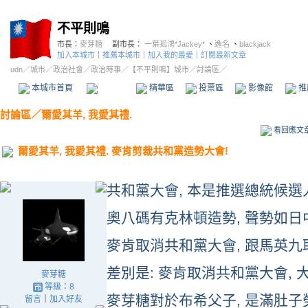
不平則鳴
市長：
麥芽糖
副市長：
一葉孤鴻*Jackey*
、
逸名
、
blackjack
加入本城市
｜
推薦本城市
｜
加入我的最愛
｜
訂閱最新文章
udn
／
城市
／
政治社會
／
政治時事
／
【不平則鳴】城市
／討論區／
本城市首頁
討論區
精華區
投票區
影像館
推
討論區
／
爾愛其羊, 我愛其禮.
看回應文
爾愛其羊, 我愛其禮. 麥肯剪裁共和黨造勢大會!
共和黨大會, 本是推選總統候選
奧八碼有克林頓造勢, 聲勢如日中
麥肯取消共和黨大會, 跟馬英九
差別是: 麥肯取消共和黨大會, 
麥芽糖
等級：8
麥芽糖對於布希父子, 是滿肚子勞
留言
｜
加入好友