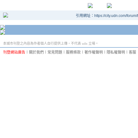
引用網址：https://city.udn.com/forum
本城市刊登之內容為作者個人自行提供上傳，不代表 udn 立場。
刊登網站廣告
︱
關於我們
︱
常見問題
︱
服務條款
︱
著作權聲明
︱
隱私權聲明
︱
客服