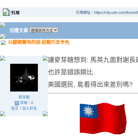
引用網址：https://city.udn.com/forum
回應文章
以腳踏實地的拙 迎戰巧言令色
讓麥芽糖想到: 馬英九面對謝長
也許是錯誤類比.
美國選民, 能看得出來差別嗎?
麥芽糖
等級：8
留言
｜
加入好友