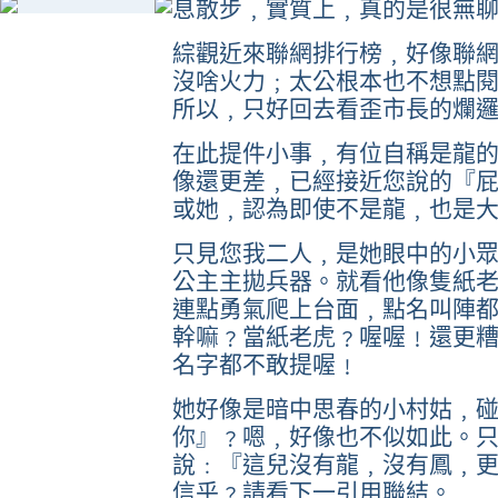
息散步﹐實質上﹐真的是很無
綜觀近來聯網排行榜﹐好像聯
沒啥火力﹔太公根本也不想點
所以﹐只好回去看歪市長的爛
在此提件小事﹐有位自稱是龍
像還更差﹐已經接近您說的『
或她﹐認為即使不是龍﹐也是
只見您我二人﹐是她眼中的小
公主主拋兵器。就看他像隻紙
連點勇氣爬上台面﹐點名叫陣
幹嘛﹖當紙老虎﹖喔喔﹗還更
名字都不敢提喔﹗
她好像是暗中思春的小村姑﹐
你』﹖嗯﹐好像也不似如此。
說﹕『這兒沒有龍﹐沒有鳳﹐
信乎﹖請看下一引用聯結。