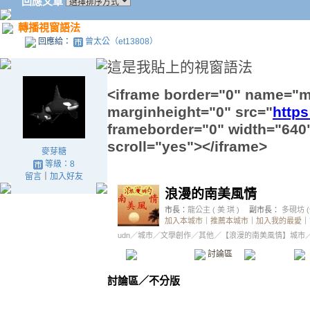
回應文章
轉播視窗語法
回應給：
曾太公（et13808）
這是我貼上的視窗語法
<iframe border="0" name="
marginheight="0" src="
https
frameborder="0" width="640"
scroll="yes"></iframe>
麥芽糖
等級：8
留言
｜
加入好友