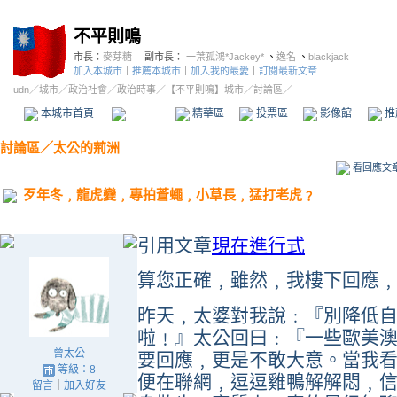
不平則鳴
市長：
麥芽糖
副市長：
一葉孤鴻*Jackey*
、
逸名
、
blackjack
加入本城市
｜
推薦本城市
｜
加入我的最愛
｜
訂閱最新文章
udn
／
城市
／
政治社會
／
政治時事
／
【不平則鳴】城市
／討論區／
本城市首頁
討論區
精華區
投票區
影像館
推
討論區
／
太公的荊洲
看回應文
歹年冬﹐龍虎變﹐專拍蒼蠅﹐小草長﹐猛打老虎﹖
引用文章
現在進行式
算您正確﹐雖然﹐我樓下回應
昨天﹐太婆對我說﹕『別降低
啦﹗』太公回曰﹕『一些歐美
曾太公
要回應﹐更是不敢大意。當我
等級：8
便在聯網﹐逗逗雞鴨解解悶﹐
留言
｜
加入好友