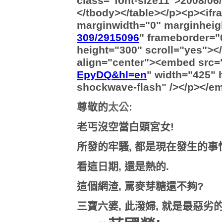
class="font-size11">2008/06/
</tbody></table></p><p><if
marginwidth="0" marginheig
309/2915096
" frameborder="
height="300" scroll="yes"></
align="center"><embed src=
EpyDQ&hl=en
" width="425" 
shockwave-flash" /></p></e
尊敬的
太公
:
老丐沒空當白頭宮女!
所發的牢騷, 都是現在發生的事
看這日期, 還是熱的.
這個網渣, 罵麥芽糖還不夠?
三寶六婆, 此潑婦, 就是最惡劣的