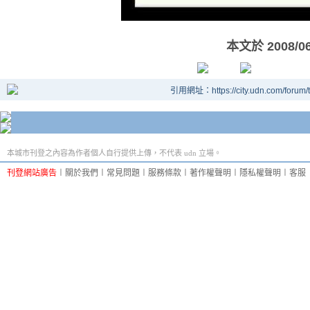
本文於
2008/0
引用網址：https://city.udn.com/forum
本城市刊登之內容為作者個人自行提供上傳，不代表 udn 立場。
刊登網站廣告
︱
關於我們
︱
常見問題
︱
服務條款
︱
著作權聲明
︱
隱私權聲明
︱
客服