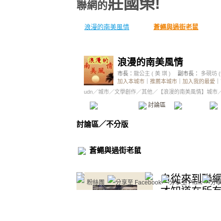
莊國榮!
聯網的
浪漫的南美風情
蒼蠅與過街老鼠