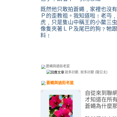
既然他只敢拍蒼蠅﹐家裡也沒
Ｐ的歪教祖。我知道啦﹗老丏
虎﹐只是隻山中稱王的小鱉三
像隻夾著ＬＰ及尾巴的狗﹖牠
料﹗
蒼蠅與過街老鼠
說多討厭, 就多討厭
(龍公主)
蒼蠅與過街老鼠
自從來到聯
才知道在所
蒼蠅為什麼