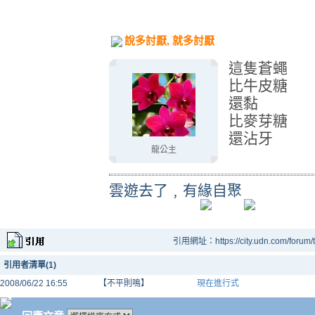
說多討厭, 就多討厭
這隻蒼蠅
比牛皮糖
還黏
比麥芽糖
還沾牙
龍公主
雲遊去了﹐有緣自聚
引用網址：https://city.udn.com/forum
引用者清單(1)
2008/06/22 16:55
【不平則鳴】
現在進行式