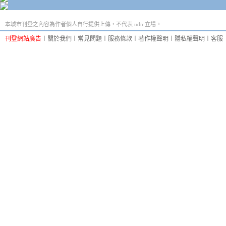
本城市刊登之內容為作者個人自行提供上傳，不代表 udn 立場。
刊登網站廣告
︱
關於我們
︱
常見問題
︱
服務條款
︱
著作權聲明
︱
隱私權聲明
︱
客服