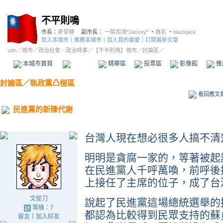
不平則鳴
市長：
麥芽糖
副市長：
一葉孤鴻*Jackey*
、
逸名
、
blackjack
加入本城市
｜
推薦本城市
｜
加入我的最愛
｜
訂閱最新文章
udn
／
城市
／
政治社會
／
政治時事
／
【不平則鳴】城市
／討論區／
本城市首頁
討論區
精華區
投票區
影像館
推
討論區
／
執政黨凸槌區
看回應文
民進黨的新陳代謝
台灣人現在想必很多人搞不清
明明是貪腐一家的，等著被起
在民進黨人千呼萬喚，前呼後
上接任了主席的位子，成了台
文從刀
說起了民進黨這場總統選舉的
等級：7
都認為比較得到民眾支持的蘇
留言
｜
加入好友