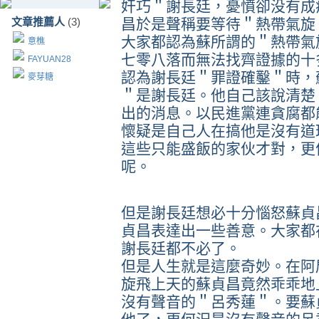
奸巧＂謝長廷，憂憤卻没有成
文章推薦人
(3)
昌於是聲稱要等待＂熱帶氣旋
大家都認為蘇所謂的＂熱帶氣
意樵
七零八落而無法找齊證據的十
FAYUAN28
認為謝長廷＂罪證確鑿＂時，
麥芽糖
＂是謝長廷。他自己該說清楚
出的消息。以民進黨連貪腐都
懷疑是自己人在搞他是沒有道
這些只能盛飯的家伙才對，更
呢。
但是謝長廷想必十分惱怒蘇貞
貞昌表達出一些善意。大家都
謝長廷都不必了。
但是人生就是這麼奇妙。在阿
旋飛上天的蘇貞昌竟然乖乖地
沒有聲音的＂呂秀蓮＂。要蘇