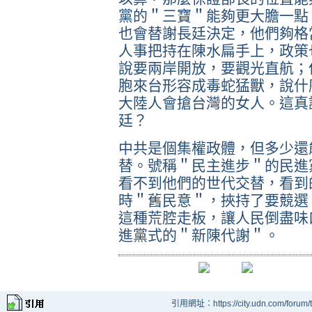
黨的＂三寶＂能夠更大膽一點
也會替謝長廷決定，他們夠格
人事把持在陳水扁手上，政策
說要兩岸開放，要觀光直航；
胞來台形容成毒蛇猛獸，說什
大陸人會搶台灣的女人。這真
廷？
中共是個集權政體，但多少還
替。號稱＂民主進步＂的民進
看不到他們的世代交替，看到
時＂舊民意＂，挾持了要競選
這種荒腔走板，讓人民倒盡味
進黨式的＂新陳代謝＂。
引用網址：https://city.udn.com/forum