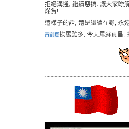
拒絕溝通, 繼續惡搞. 讓大家瞭解
爛貨!
這樣子的話, 還是繼續在野, 永
挨罵雖多, 今天罵蘇貞昌,
黃創夏