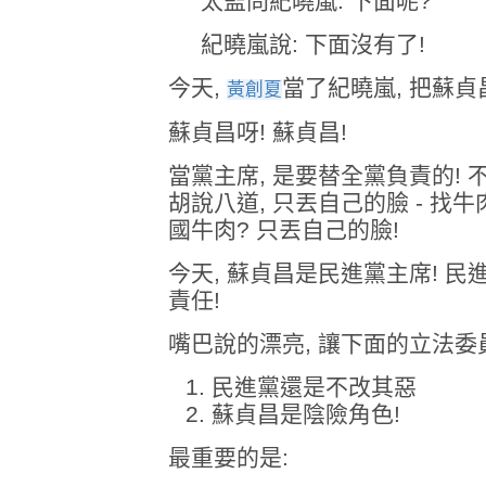
太監問紀曉嵐: 下面呢?
紀曉嵐說: 下面沒有了!
今天,
當了紀曉嵐, 把蘇貞
黃創夏
蘇貞昌呀! 蘇貞昌!
當黨主席, 是要替全黨負責的! 
胡說八道, 只丟自己的臉 - 找牛
國牛肉? 只丟自己的臉!
今天, 蘇貞昌是民進黨主席! 民
責任!
嘴巴說的漂亮, 讓下面的立法委員
民進黨還是不改其惡
蘇貞昌是陰險角色!
最重要的是: