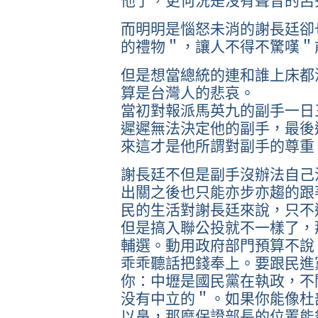
他了，更何況是沒有聲音的呂
而明明是惱怒未消的謝長廷卻
的禮物＂，讓人不得不驚嘆＂
但是想當總統的連和誰上床都
算是台灣人的悲哀。
當初對報派馬英九的副手一日
遲遲無法決定他的副手，最後
來這才是他所謂對副手的尊重
謝長廷不但是副手沒辦法自己
出關之後也只能亦步亦趨的跟
民的生活對謝長廷來說，只不
但是搞入聯公投就不一樣了，
輔選。動用政府部門預算不說
乖乖聽話把錢奉上。要跟民進
你：中壢是國民黨在執政，不
没有中立的＂。如果你能像杜
以鼻，那麼保證部長的位置能