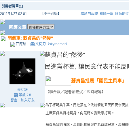
引用者清單(1)
2011/11/27 02:01
【不平則鳴】
精彩的栽贓: 相隔一周, 陳盈助
回應文章
開倒車: 蘇貞昌的"然後"
回應給：
文從刀（skyroamer）
蘇貞昌的"然後"
民進黨
杯葛,
讓民意代表不能反
蘇貞昌批馬「開民主倒車」
麥芽糖
【聯合報╱記者鄭宏斌／即時報導】
等級：8
留言
｜
加入好友
為了杯葛美牛案，民進黨在立法院發動五天四夜守夜抗
主席蘇貞昌特地現身，向黨籍立委致意打氣。
蘇貞昌致詞時說，馬政府政策與作為背離民意，馬總統