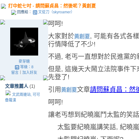
打中蛇七吋 - 請問蘇貞昌：然後呢？黃創夏
回應給：
文從刀（skyroamer）
呵呵!
大家對於
, 可能有各式各樣
黃創夏
行情降低了不少!
不過, 老丐一直想對於民進黨的新
麥芽糖
等級：8
但是, 這幾天大鬧立法院事件下來
留言
｜
加入好友
先登了!
文章推薦人
(1)
引用
文章
請問蘇貞昌：然
黃創夏
文武兩邊站, 可可
疊羅漢
呵呵!
讓老丐想到紀曉嵐鬥太監的笑話
太監要紀曉嵐講笑話, 紀曉嵐說