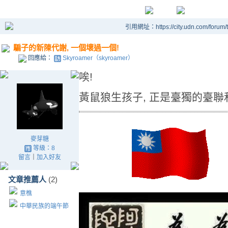
引用網址：https://city.udn.com/forum
騙子的新陳代謝, 一個壞過一個!
回應給：
Skyroamer（skyroamer）
唉!
黃鼠狼生孩子, 正是臺獨的臺聯
麥芽糖
等級：8
留言
｜
加入好友
文章推薦人
(2)
意樵
中華民族的端午節