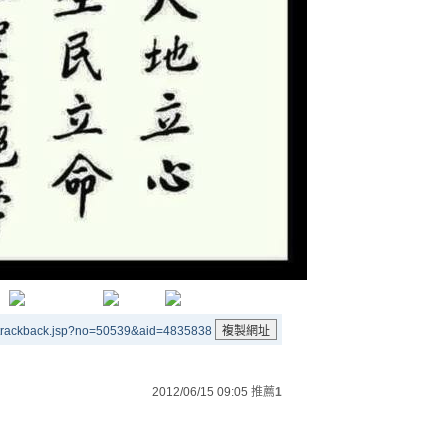
/trackback.jsp?no=50539&aid=4835838
2012/06/15 09:05
推薦
1