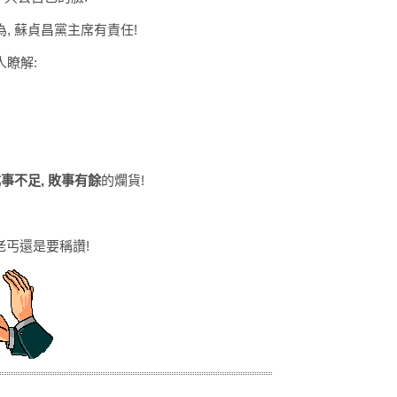
為, 蘇貞昌黨主席有責任!
人瞭解:
事不足, 敗事有餘
的爛貨!
 老丐還是要稱讚!