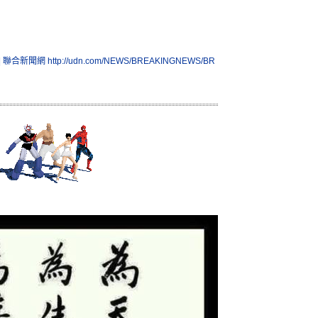
| 聯合新聞網
http://udn.com/NEWS/BREAKINGNEWS/BR