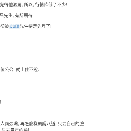
覺得他濫罵, 所以, 行情降低了不少!
昌先生, 有所期待.
 卻被
先生捷足先登了!
黃創夏
有位公公, 就止住不說.
!
一人兩張嘴, 再怎麼樣胡說八道, 只丟自己的臉 -
 只丟自己的臉!