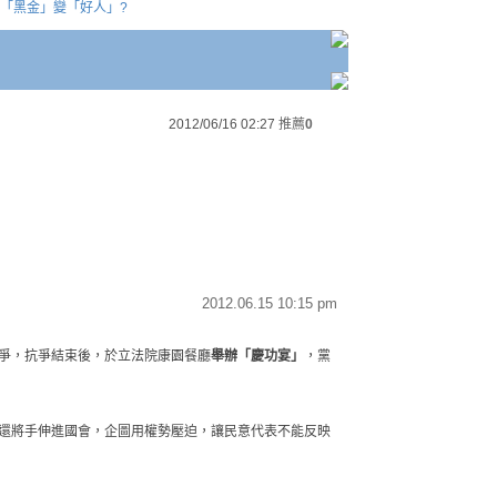
從「黑金」變「好人」?
2012/06/16 02:27
推薦
0
2012.06.15 10:15 pm
爭，抗爭結束後，於立法院康園餐廳
舉辦「慶功宴」
，黨
還將手伸進國會，企圖用權勢壓迫，讓民意代表不能反映