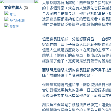
大家都認為蘇所謂的＂熱帶氣旋＂指的就
文章推薦人
(3)
的十多個弊案。就在有人洩露法官認為謝
＂涉案的＂是謝長廷。他自己該說清楚，
意樵
進黨連貪腐都能夠包庇的習性來看，謝長
FAYUAN28
他們要先懷疑泛藍這些只能盛飯的家伙才
麥芽糖
但是謝長廷想必十分惱怒蘇貞昌，一直都
家都在想，這下子蘇系人馬連輔選謝長廷
但是人生就是這麼奇妙。在阿扁的主導下
乖地上了謝長廷的南瓜車，扮演起沒有聲
經委屈了他了，更何況是沒有聲音的呂秀
而明明是惱怒未消的謝長廷卻也不得不接
嘆＂前體操選手＂身段的柔軟。
但是想當總統的連和誰上床都沒辦法自己
當初對報派馬英九的副手一日三變語多譏
最後還是要由陳水扁替他決定。原來這才
謝長廷不但是副手沒辦法自己決定，連憂
的跟著陳水扁搞入聯公投。因為人民的生