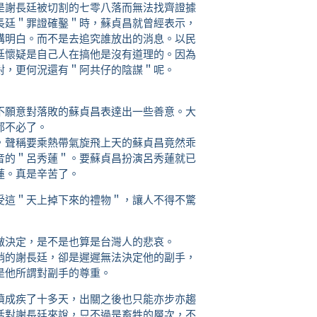
是謝長廷被切割的七零八落而無法找齊證據
長廷＂罪證確鑿＂時，蘇貞昌就曾經表示，
講明白。而不是去追究誰放出的消息。以民
廷懷疑是自己人在搞他是沒有道理的。因為
對，更何況還有＂阿共仔的陰謀＂呢。
不願意對落敗的蘇貞昌表達出一些善意。大
都不必了。
，聲稱要乘熱帶氣旋飛上天的蘇貞昌竟然乖
音的＂呂秀蓮＂。要蘇貞昌扮演呂秀蓮就已
蓮。真是辛苦了。
受這＂天上掉下來的禮物＂，讓人不得不驚
做決定，是不是也算是台灣人的悲哀。
誚的謝長廷，卻是遲遲無法決定他的副手，
是他所謂對副手的尊重。
憤成疾了十多天，出關之後也只能亦步亦趨
活對謝長廷來說，只不過是畜牲的層次，不