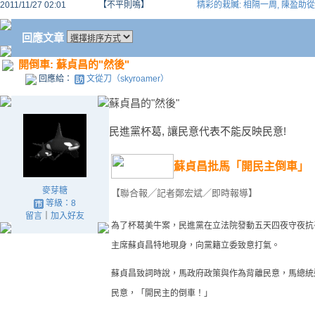
2011/11/27 02:01
【不平則鳴】
精彩的栽贓: 相隔一周, 陳盈助
回應文章
開倒車: 蘇貞昌的"然後"
回應給：
文從刀（skyroamer）
蘇貞昌的"然後"
民進黨
杯葛,
讓民意代表不能反映民意!
蘇貞昌批馬「開民主倒車」
麥芽糖
【聯合報╱記者鄭宏斌／即時報導】
等級：8
留言
｜
加入好友
為了杯葛美牛案，民進黨在立法院發動五天四夜守夜抗
主席蘇貞昌特地現身，向黨籍立委致意打氣。
蘇貞昌致詞時說，馬政府政策與作為背離民意，馬總統
民意，「開民主的倒車！」