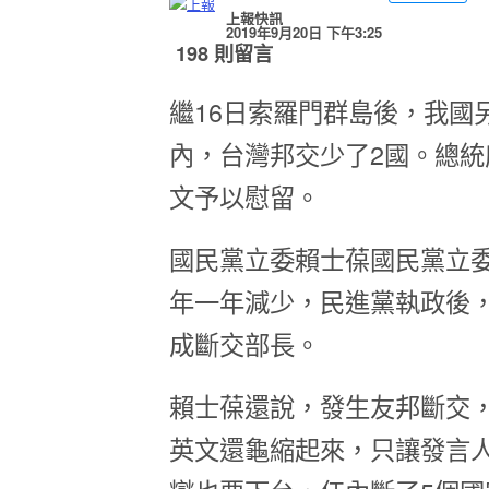
上報快訊
2019年9月20日 下午3:25
198 則留言
繼16日索羅門群島後，我國
內，台灣邦交少了2國。總
文予以慰留。
國民黨立委賴士葆國民黨立
年一年減少，民進黨執政後
成斷交部長。
賴士葆還說，發生友邦斷交
英文還龜縮起來，只讓發言