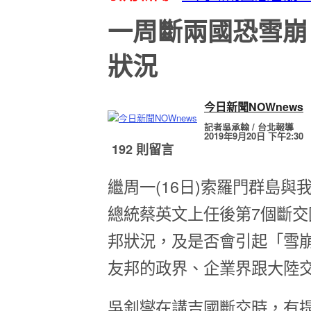
一周斷兩國恐雪崩
狀況
今日新聞NOWnews
記者吳承翰 / 台北報導
2019年9月20日 下午2:30
192 則留言
繼周一(16日)索羅門群島
總統蔡英文上任後第7個斷交
邦狀況，及是否會引起「雪
友邦的政界、企業界跟大陸
吳釗燮在講吉國斷交時，有