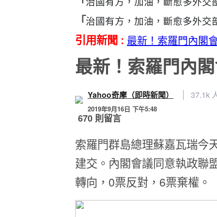
治國有方，加油，斷愈多外交
「
治國有方，加油，斷愈多外交
「
引用新聞 :
最新！索羅門內閣會
最新！索羅門內閣
Yahoo奇摩（即時新聞）
37.1k
2019年9月16日 下午5:48
670 則留言
索羅門群島總理蘇嘉瓦瑞今
建交。內閣會議同意執政聯盟
轉向，0票反對，6票棄權。
檢