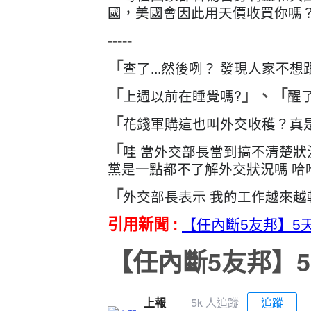
國，美國會因此用天價收買你嗎
-----
查了...然後咧？ 發現人家不想
「
上週以前在睡覺嗎?
醒
「
」、
「
花錢軍購這也叫外交收穫？真
「
哇 當外交部長當到搞不清楚狀
「
黨是一點都不了解外交狀況嗎 哈
外交部長表示 我的工作越來越
「
引用新聞 :
【任內斷5友邦】5
【任內斷5友邦】
上報
5k 人追蹤
追蹤