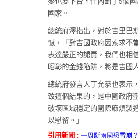
燮也要下台，任內斷了5個
國家。
總統府澤指出，對於吉里巴
憾，「對吉國政府因索求不
表達嚴正的譴責，我們也相
昭彰的金錢陷阱，將是吉國
總統府發言人丁允恭也表示
致這個結果的，是中國政府
破壞區域穩定的國際麻煩製
以慰留。」
引用新聞 :
一周斷兩國恐雪崩？