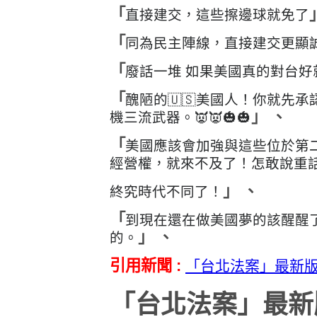
直接建交，這些擦邊球就免了
「
同為民主陣線，直接建交更顯
「
廢話一堆 如果美國真的對台好
「
醜陋的🇺🇸美國人！你就先
「
機三流武器。👿👿🎃🎃
」 、
美國應該會加強與這些位於第
「
經營權，就來不及了！怎敢說重話
終究時代不同了！
」 、
到現在還在做美國夢的該醒醒
「
的。
」 、
引用新聞 :
「台北法案」最新版
「台北法案」最新