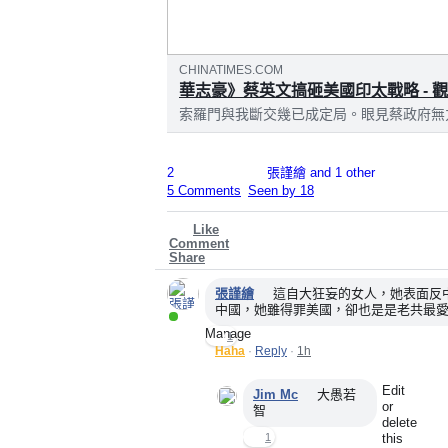
CHINATIMES.COM
華志豪》蔡英文搞砸美國印太戰略 - 
索羅門與我斷交幾已成定局。眼見蔡政府無
奔走遊說，但看來仍難以挽回斷交局面。蔡
過去雖也曾出手相救，但此次美索官員接觸的高
2
張謹繪 and 1 other
5 Comments
Seen by 18
Like
Comment
Share
Comments
張謹繪
這自大狂妄的女人，她表面反
中國，她雖得罪美國，卻也是是老共最
Active Now
Manage
1
Haha
·
Reply
·
1h
Edit
Jim Mc
大愚若
or
智
delete
1
this