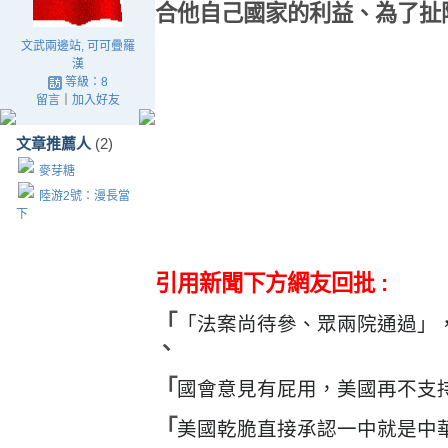
合他自己國家的利益、為了扯阿
文武兩邊站, 可可疊羅
漢
等級：8
留言
｜
加入好友
文章推薦人
(2)
麥芽糖
陸游2號：漫長當
下
引用新聞下方網友回批 :
「法案尚待參、眾兩院通過」
「
、
國會意見有屁用，美國再不支
「
美國乾脆直接承認一中就是中華
「