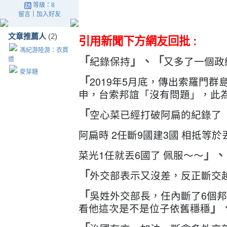
等級：8
留言
｜
加入好友
文章推薦人
(2)
引用新聞下方網友回批 :
馮紀游陸游：衣貫
紀錄保持
又多了一個政績
「
」、
「
道
麥芽糖
2019年5月底，傳出索羅門
「
申，台索邦誼「沒有問題」，此
空心菜已經打破阿扁的紀錄了 
「
阿扁時 2任斷9國建3國 相抵等於
菜光1任就丟6國了 佩服～～
」、
外交部表示又沒差，反正斷交
「
吳姓外交部長，任內斷了6個
「
看他這次是不是位子依舊穩穩
」