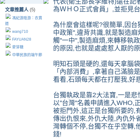
代表(衛生部長李維特)還在
為ＷＨＯ正式會員」,並拒見台
文章推薦人
(5)
馮紀游陸游：衣貫
為什麼會這樣呢?很簡單,因台
道
中政策",違背共識,就是製造
wang710
觸"一中",製造麻煩,來轉移
FAYUAN28
的原因,也就是處處惹人厭的原
麥芽糖
中華民族的端午節
明知石頭是硬的,還每天拿腦袋
「內部消費」,拿著自己滿臉是
看看,石頭每天都在打壓我,好悲
台獨執政是靠2大法寶,一是悲
以"台灣"名義申請進入WHO,
被拒門外,這正是台獨所要的,
傳出仇恨來,外仇大陸,內仇外
灣轉個不停,台獨不在乎空轉,
錢!