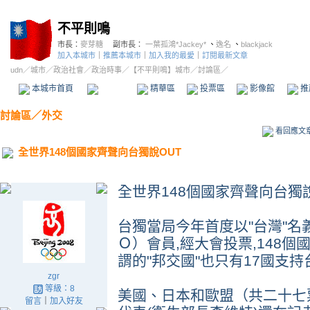
不平則鳴
市長：
麥芽糖
副市長：
一葉孤鴻*Jackey*
、
逸名
、
blackjack
加入本城市
｜
推薦本城市
｜
加入我的最愛
｜
訂閱最新文章
udn
／
城市
／
政治社會
／
政治時事
／
【不平則鳴】城市
／討論區／
本城市首頁
討論區
精華區
投票區
影像館
推
討論區
／
外交
看回應文
全世界148個國家齊聲向台獨說OUT
全世界148個國家齊聲向台獨說
台獨當局今年首度以"台灣"
Ｏ）會員,經大會投票,148個
謂的"邦交國"也只有17國支持
zgr
等級：8
美國、日本和歐盟（共二十七
留言
｜
加入好友