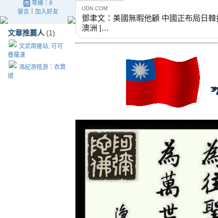
等級：8
UDN.COM
留言
｜
加入好友
鄧聿文：美國無暇他顧 中國正布局日韓
澳洲 |…
文章推薦人
(1)
文武兩邊站, 可可
疊羅漢
馮紀游陸游：衣貫
道