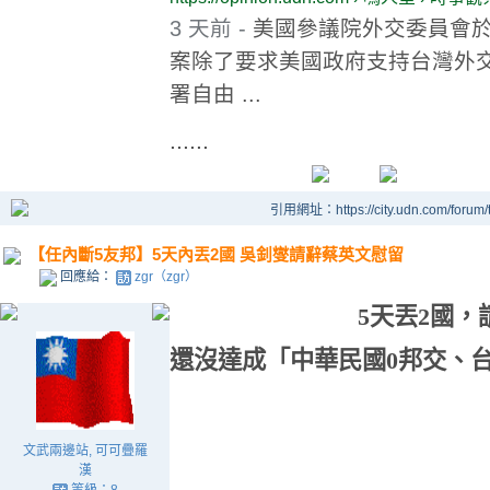
3 天前 -
美國參議院外交委員會於
案除了要求美國政府支持台灣外
署自由 ...
......
引用網址：https://city.udn.com/forum
【任內斷5友邦】5天內丟2國 吳釗燮請辭蔡英文慰留
回應給：
zgr（zgr）
5天丟2國
還沒達成「中華民國0邦交、台灣
文武兩邊站, 可可疊羅
漢