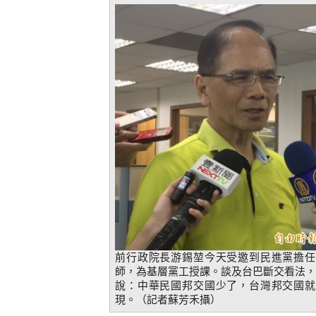
前行政院長游錫堃今天受邀到民進黨擔任
師，為基層黨工授課。談及台巴斷交看法，
說：中華民國邦交國少了，台灣邦交國就
現。（記者蘇芳禾攝）