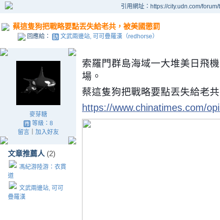
引用網址：https://city.udn.com/forum
蔡這隻狗把戰略要點丟失給老共，被美國懲罰
回應給：
文武兩邊站, 可可疊羅漢（redhorse）
索羅門群島海域一大堆美日飛機
場。
蔡這隻狗把戰略要點丟失給老共
https://www.chinatimes.com/o
麥芽糖
等級：8
留言
｜
加入好友
文章推薦人
(2)
馮紀游陸游：衣貫
道
文武兩邊站, 可可
疊羅漢