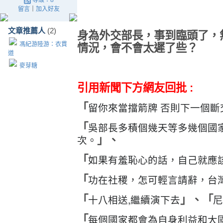
等級：8
留言
｜
加入好友
文章推薦人
(2)
身為外交部長，事到臨頭了，
馮紀游陸游：衣貫
情況，會不會太遲了些？
道
麥芽糖
引用新聞下方網友回批 :
留你來當擋箭牌 否則下一個斷
「
吳部長多積個幾天等多幾個國
「
次。
」、
如果有羞恥心的話，自己就應
「
功在社稷，怎可輕言請辭，台
「
十八相送,繼續演下去
尼
「
」、
「
每個國家都會為自身利益和大
「