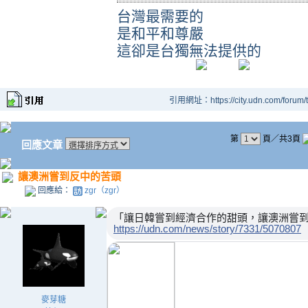
台灣最需要的
是和平和尊嚴
這卻是台獨無法提供的
引用網址：https://city.udn.com/forum
第
頁／共3頁
回應文章
讓澳洲嘗到反中的苦頭
回應給：
zgr（zgr）
「讓日韓嘗到經濟合作的甜頭，讓澳洲嘗
https://udn.com/news/story/7331/5070807
麥芽糖