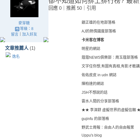
卻不知道如何排上排行榜? 最新
回應 0｜推薦 50｜引用
銀正雄的在地部落格
麥芽糖
等級：8
AJ的熱情國度部落格
留言
｜
加入好友
卡米客在博客
文章推薦人
(1)
明星的網誌
逸名
蔻蔻NEWS俱樂部：周玉蔻部落格
文字任你想,有圖有真相,有影才敢講[
佑佑皮皮 in udn 網誌
陳柏達的網誌
JSH不想說的話
雲水人間的分享部落格
★★ 李深耕 虛擬世界的虛擬信賴 
gujinfu 的部落格
野武士周報：自由人的自由報業
Uppu's blog