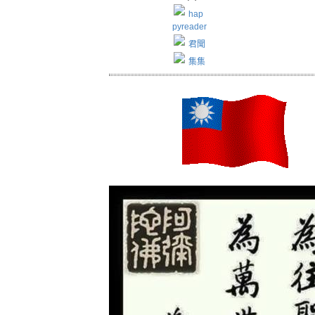
hap
pyreader
君聞
集集