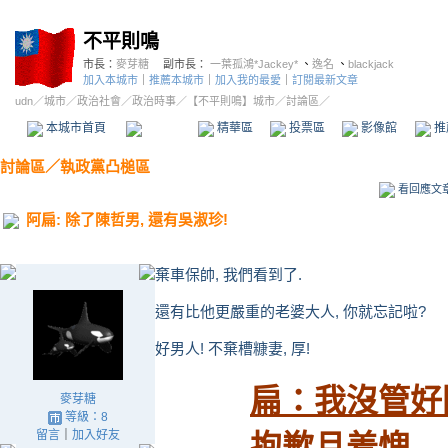
不平則鳴
市長：
麥芽糖
副市長：
一葉孤鴻*Jackey*
、
逸名
、
blackjack
加入本城市
｜
推薦本城市
｜
加入我的最愛
｜
訂閱最新文章
udn
／
城市
／
政治社會
／
政治時事
／
【不平則鳴】城市
／討論區／
本城市首頁
討論區
精華區
投票區
影像館
推
討論區
／
執政黨凸槌區
看回應文
阿扁: 除了陳哲男, 還有吳淑珍!
棄車保帥, 我們看到了.
還有比他更嚴重的老婆大人, 你就忘記啦?
好男人! 不棄槽糠妻, 厚!
扁：我沒管好
麥芽糖
等級：8
留言
｜
加入好友
抱歉且羞愧