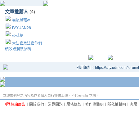
文章推薦人
(4)
雲淡風輕w
FAYUAN28
麥芽糖
大法官及法官你們
頭殼破洞裝屎嗎
引用網址：https://city.udn.com/forum
本城市刊登之內容為作者個人自行提供上傳，不代表 udn 立場。
刊登網站廣告
︱
關於我們
︱
常見問題
︱
服務條款
︱
著作權聲明
︱
隱私權聲明
︱
客服