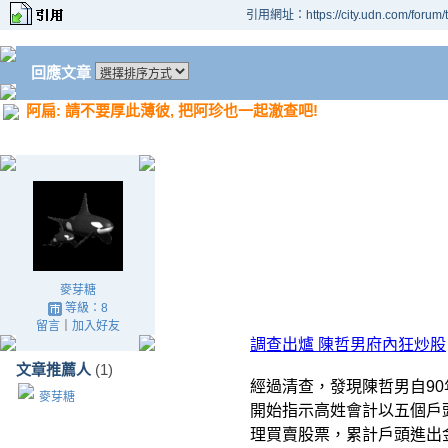
引用網址：https://city.udn.com/forum
回應文章
阿扁: 請不要厚此薄彼, 把阿珍也一起澈查吧!
麥芽糖
等級：8
留言
｜
加入好友
調查出爐 陳哲男府內狂炒股
文章推薦人
(1)
經過清查，發現陳哲男自90
麥芽糖
開始指示高姓會計以五個戶
理買賣股票，累計戶頭進出