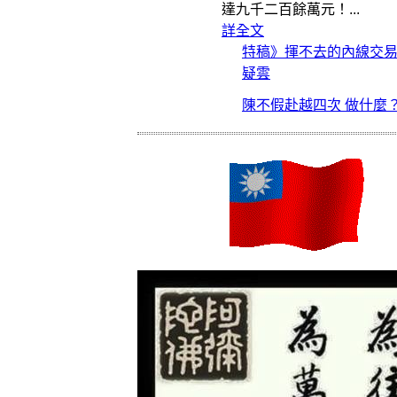
達九千二百餘萬元！
...
詳全文
特稿》揮不去的內線交
疑雲
陳不假赴越四次 做什麼