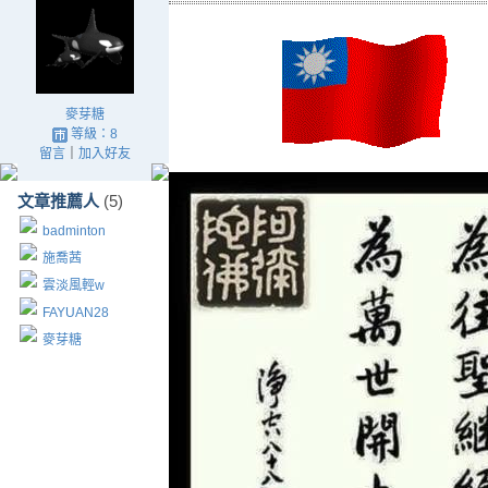
麥芽糖
等級：8
留言
｜
加入好友
文章推薦人
(5)
badminton
施喬茜
雲淡風輕w
FAYUAN28
麥芽糖