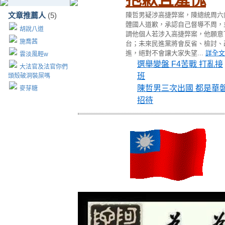
文章推薦人
(5)
陳哲男疑涉高捷弊案，陳總統周六
體國人道歉，承認自己督導不周，
胡說八道
調他個人若涉入高捷弊案，他願意
施喬茜
台；未來民進黨將會反省、檢討、
進，絕對不會讓大家失望
...
詳全文
雲淡風輕w
選舉變盤 F4苦戰 打亂接
大法官及法官你們
班
頭殼破洞裝屎嗎
陳哲男三次出國 都是華
麥芽糖
招待