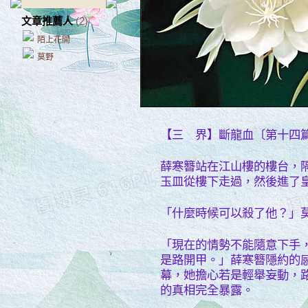
文章推薦人
(2)
陌上花開
莫野
【三 界】斷龍血〔第十四
薛寒簪站在江山樓的樓台，
玉皿從樓下走過，然後進了
「什麼時候可以殺了他？」
「現在的情勢不能隨意下手
是路開甲。」薛寒簪隱約的
幕，她擔心若是輕舉妄動，
的真相完全暴露。