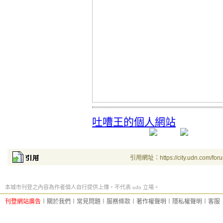
吐嘈王的個人網站
引用網址：https://city.udn.com/for
本城市刊登之內容為作者個人自行提供上傳，不代表 udn 立場。
刊登網站廣告
︱
關於我們
︱
常見問題
︱
服務條款
︱
著作權聲明
︱
隱私權聲明
︱
客服