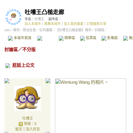
吐嘈王凸槌走廊
市長：
吐嘈王
副市長：
加入本城市
｜
推薦本城市
｜
加入我的最愛
｜
訂閱最新文章
udn
／
城市
／
政治社會
／
公共議題
／
【吐嘈王凸槌走廊】城市
／討論區／
本城市首頁
討論區
精華區
投票區
影像館
推
討論區
／
不分版
屁話上公文
吐嘈王
等級：8
留言
｜
加入好友