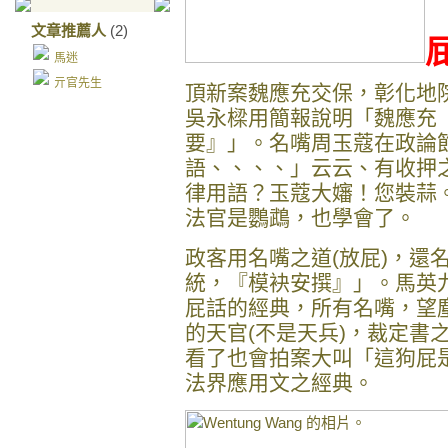
文章推薦人
(2)
馬迷
亓官先生
頂新案魏應充交保，彰化地
吳永樑用簡報說明「魏應充
要』」。名嘴周玉蔻在政論
語、、、、」云云、有收押
律用語？玉蔻大嬸！您裝蒜
法官是鸚鵡，也學會了。
政客用名嘴之道(放屁)，還
統，『模袂安撰』」。馬英
屁話的經典，所有名嘴，望
的天官(不是天兵)，裁定書
看了也會拍案大叫「這狗屁
法界應用文之經典。