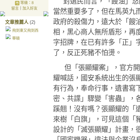
對選民而言，「餿油」悠
等級：8
留言
｜
加入好友
當然重要多了，但在馬英九
政府的殺傷力，遠大於「餿
文章推薦人
(2)
相，黑心商人無所盾形，再
飛到東又飛到西
華碩
字招牌，在已有許多「正」
了，反正死豬不怕燙。
但「張顯耀案」，官方開
耀喊話，國安系統出生的張
有行為，奉命行事，遺書寫
密、共諜」驟變「害蟲」，
蹊翹！沒有嗎？張顯耀的「
來樹「白旗」，可見這個「
設計的「滅張顯耀」計畫，
「國家機器」違法與企業沒