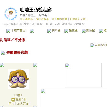
吐嘈王凸槌走廊
市長：
吐嘈王
副市長：
加入本城市
｜
推薦本城市
｜
加入我的最愛
｜
訂閱最新文章
udn
／
城市
／
政治社會
／
公共議題
／
【吐嘈王凸槌走廊】城市
／討論區／
本城市首頁
討論區
精華區
投票區
影像館
推
討論區
／
不分版
看回應文
張顯耀丟官劇
吐嘈王
等級：8
留言
｜
加入好友