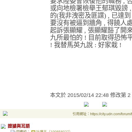
要求陸委會恢復他的職務 , 
或向地檢署檢舉王郁琪毀謗 ,
的(我非洩密及匪諜) , 已達到
要沒有被逼到牆角 , 得饒人
起訴張顯耀 , 張顯耀豁了開來
九所最怕的 !
目前取得恐怖平衡
! 我替馬英九說 : 好家栽 !
本文於
2015/02/14 22:48 修改第 2
引用網址：https://city.udn.com/forum
證據與耳語