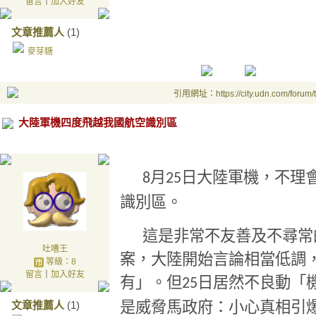
留言
｜
加入好友
文章推薦人
(1)
麥芽糖
引用網址：https://city.udn.com/forum
大陸軍機四度飛越我國航空識別區
月
日大陸軍機
，不理
8
25
識別區
。
這是非常不友善及不尋常
吐嘈王
案，
大陸開始言論相當低調
等級：8
留言
｜
加入好友
有」。但
日居然
不良
動
「
25
是威脅馬政府：小心真相引
文章推薦人
(1)