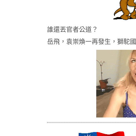
誰還丟官者公道？
岳飛，袁崇煥一再發生，獅駝