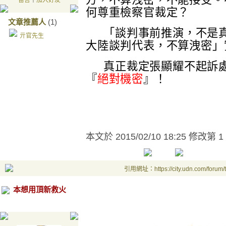
留言
｜
加入好友
何尊重檢察官裁定？
文章推薦人
(1)
「談判事前推演
，不是
亓官先生
大陸談判代表
，不算洩密
」
真正裁定張顯耀不起訴
『
絕對機密
』！
本文於
2015/02/10 18:25 修改第 1
引用網址：https://city.udn.com/forum
本想用頂新救火