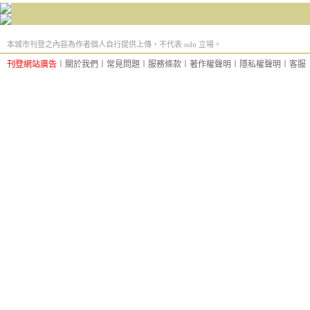
本城市刊登之內容為作者個人自行提供上傳，不代表 udn 立場。
刊登網站廣告
︱
關於我們
︱
常見問題
︱
服務條款
︱
著作權聲明
︱
隱私權聲明
︱
客服