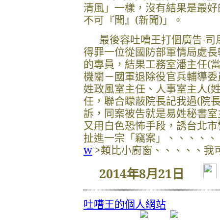
清風」一樣，沒有結果是最好
不可『聞』
(
新聞
)
」。
最後容吐嘈王打個廣告-司
得罪一位從國防部軍情局處長
的專員，結果工務室潘主任
(
機關－國軍退除役官兵輔導委
姓政風室主任、人事室主人
(
任，聯合矇蔽院長記我過
(
院
訴，同案被告就是易姓秘書室
又用白色恐怖手段，誘台北市
扯進一宗「竊案」、、、、、
w
>
類比小廚窗、、、、、我
2014
年
8
月
21
日
吐嘈王的個人網站