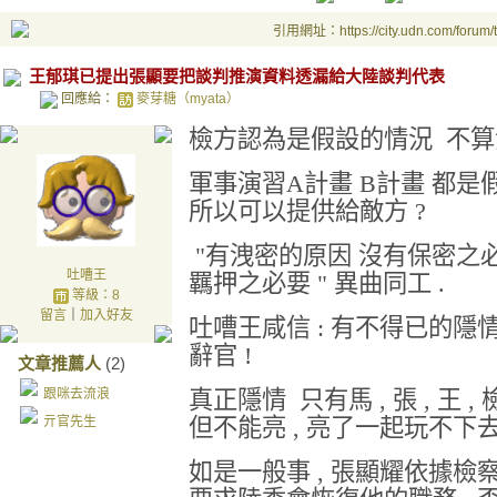
引用網址：https://city.udn.com/forum
王郁琪已提出張顯要把談判推演資料透漏給大陸談判代表
回應給：
麥芽糖（myata）
檢方認為是假設的情況 不算
軍事演習A計畫 B計畫 都是
所以可以提供給敵方 ?
"有洩密的原因 沒有保密之必要
吐嘈王
羈押之必要 " 異曲同工 .
等級：8
留言
｜
加入好友
吐嘈王咸信 : 有不得已的隱情
辭官 !
文章推薦人
(2)
跟咪去流浪
真正隱情 只有馬 , 張 , 王 
亓官先生
但不能亮 , 亮了一起玩不下去 
如是一般事 , 張顯耀依據檢