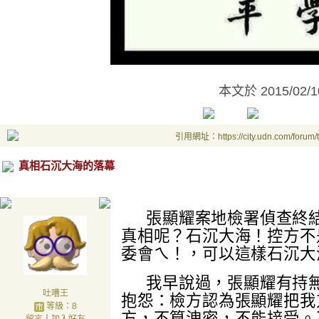
本文於
2015/02/
引用網址：https://city.udn.com/forum
真相石沉大海的落幕
張顯耀案地檢署偵查終
真相呢？石沉大海！控方不
委會ㄟ！，可以這樣石沉大
我早說過，張顯耀有持
吐嘈王
抱怨：檢方認為張顯耀把我
等級：8
方
，不算洩密，不能接受
。