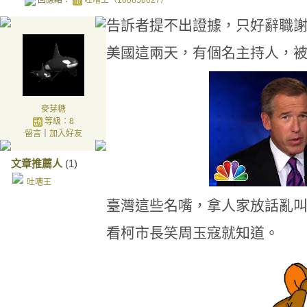
回應給：
吐嘈王（100858027）
告訴者提不出證據，只好辭職
美國這兩天，有個名主持人，
麥芽糖
等級：8
留言
｜
加入好友
文章推薦人
(1)
吐嘈王
臺灣這些名嘴，拿人家放話亂
看柯市長笑周玉寇就知道。