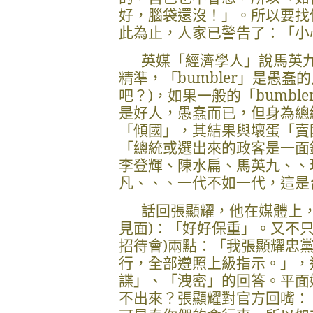
好，腦袋還沒！」。所以要找
此為止，人家已警告了：「小
英媒「經濟學人」說馬英
精準，「
bumbler
」是愚蠢的
吧？
)
，如果一般的「
bumble
是好人，愚蠢而已，但身為總
「傾國」，其結果與壞蛋「賣
「總統或選出來的政客是一面
李登輝、陳水扁、馬英九、、
凡、、、一代不如一代，這是
話回
張顯耀
，他在媒體上
見面
)
：「好好保重」。又不
招待會
)
兩點：「我
張顯耀忠
行
，全部遵照上級指示。」，
諜」、「洩密」的回答。平面
不出來？
張顯耀對官方回嘴
：