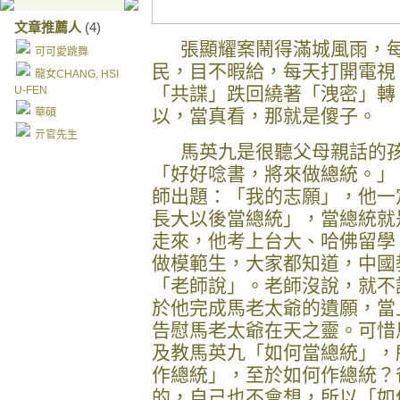
文章推薦人
(4)
張顯耀案鬧得滿城風雨，
可可愛跳舞
民，目不暇給，每天打開電視
龍女CHANG, HSI
「共諜」跌回繞著「洩密」轉
U-FEN
以，當真看，那就是傻子。
華碩
亓官先生
馬英九是很聽父母親話的
「好好唸書，將來做總統。」
師出題：「我的志願」，他一
長大以後當總統」，當總統就
走來，他考上台大、哈佛留學
做模範生，大家都知道，中國
「老師說」。老師沒說，就不
於他完成馬老太爺的遺願，當
告慰馬老太爺在天之靈。可惜
及教馬英九「如何當總統」，
作總統」，至於如何作總統？
的，自己也不會想，所以「如