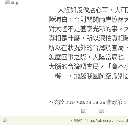
華碩
大陸如沒做虧心事
，大可
陸清白
，否則關閉兩岸協商
對
大陸
不是甚麼光彩的事。
真相是什麼，所以深怕真相
所以在狀況外的台灣調查局
怎麼回事之際，大陸當局也
大腦的台灣調查局，「會不
「機」，
飛越我國航空識別
本文於
2014/08/29 18:29 修改第 1
引用網址：https://city.udn.com/forum