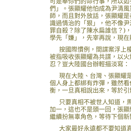
可是奉你們的命行事，所以如
們」。
張顯耀
他怕成為尹清風
師
，而且對外放話，
張顯耀是
識過情治的「狠」，他不像尹
罪自殺？除了陳水扁誰信？
)
學先「嫌」，先宰再說，現在
按國際慣例，間諜案浮上
被指吸收
張顯耀為共
諜，以火
忍？豈大陸國台辦輕描淡寫：
現在大陸、台灣、張顯耀
個人身上都綁有炸彈，雖然看
衡，一旦真相說出來，等於引
只要真相不被世人知道，
加一，這也不是頭一回，
張顯
繼續扮無辜角色，等待下個新
大家最好永遠都不要知道