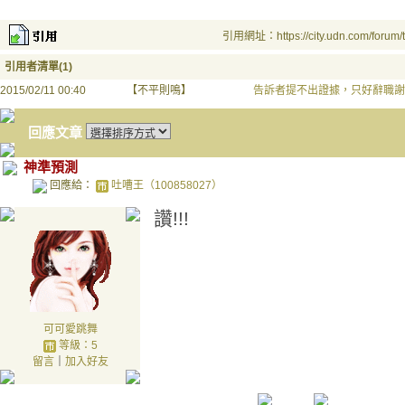
引用網址：https://city.udn.com/forum
引用者清單(1)
2015/02/11 00:40
【不平則鳴】
告訴者提不出證據，只好辭職謝
回應文章
神準預測
回應給：
吐嘈王（100858027）
讚!!!
可可愛跳舞
等級：5
留言
｜
加入好友