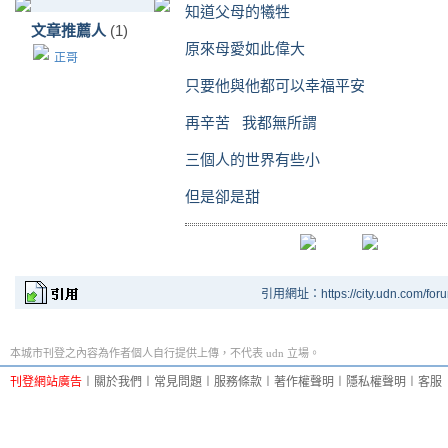
知道父母的犧牲
文章推薦人
(1)
原來母愛如此偉大
正哥
只要他與他都可以幸福平安
再辛苦 我都無所謂
三個人的世界有些小
但是卻是甜
引用網址：https://city.udn.com/for
本城市刊登之內容為作者個人自行提供上傳，不代表 udn 立場。
刊登網站廣告
︱
關於我們
︱
常見問題
︱
服務條款
︱
著作權聲明
︱
隱私權聲明
︱
客服