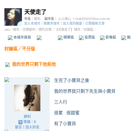
天使走了
市長：
犀利
副市長：
心上無心
、
vivijr93101hoo.com.tw
加入本城市
｜
推薦本城市
｜
加入我的最愛
｜
訂閱最新文章
udn
／
城市
／
文學創作
／
現代文學
／
【天使走了】城市
／討論區／
本城市首頁
討論區
精華區
投票區
影像館
推
討論區
／
不分版
我的世界只剩下他和他
生完了小寶貝之後
我的世界就只剩下先生與小寶貝
三人行
很累 很甜蜜
犀利
等級：8
有了小寶貝
留言
｜
加入好友