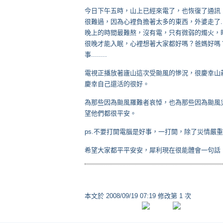
今日下午五時，山上已經來電了，也恢復了通訊
很難過，因為心裡負擔著太多的東西，外婆走了...
晚上的時間最難熬，沒有電，只有微弱的燭火，
很晚才能入眠，心裡想著大家都好嗎？爸媽好嗎
事........
電視正播放著廬山這次受颱風的慘況，很慶幸山
慶幸自己還活的很好。
為那些因為颱風羅難者哀悼，也為那些因為颱風
望他們都很平安。
ps.不要打開電腦是好事，一打開，除了災情嚴重外
希望大家都平平安安，犀利現在很能體會一句話
本文於
2008/09/19 07:19 修改第 1 次