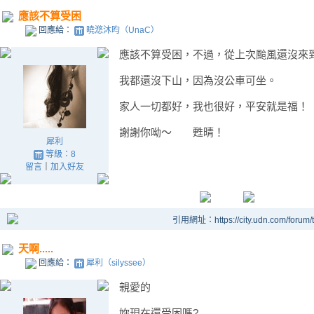
應該不算受困
回應給：
曉滺沐昀（UnaC）
應該不算受困，不過，從上次颱風還沒來
我都還沒下山，因為沒公車可坐。
家人一切都好，我也很好，平安就是福！
謝謝你呦～ 甦晴！
犀利
等級：8
留言
｜
加入好友
引用網址：https://city.udn.com/forum
天啊.....
回應給：
犀利（silyssee）
親愛的
妳現在還受困嗎?