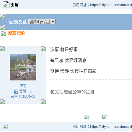
引用網址：https://city.udn.com/forum
回應文章
沒忘記妳
沒事 就是好事
有訊息 就是好消息
期待 清靜 恢復往日風彩
正哥
等級：7
留言
｜
加入好友
很忙又很想坐公車的正哥
引用網址：https://city.udn.com/forum