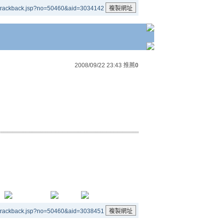
/trackback.jsp?no=50460&aid=3034142
2008/09/22 23:43
推薦
0
/trackback.jsp?no=50460&aid=3038451