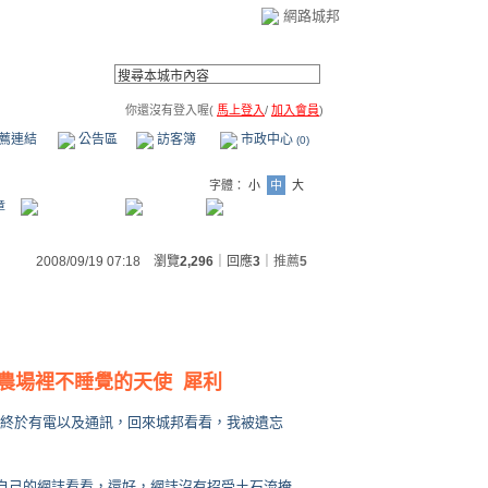
網路城邦
你還沒有登入喔(
馬上登入
/
加入會員
)
薦連結
公告區
訪客簿
市政中心
(0)
字體：
小
中
大
章
2008/09/19 07:18 瀏覽
2,296
｜回應
3
｜
推薦
5
農場裡不睡覺的天使 犀利
天終於有電以及通訊，回來城邦看看，我被遺忘
自己的網誌看看，還好，網誌沒有招受土石流掩