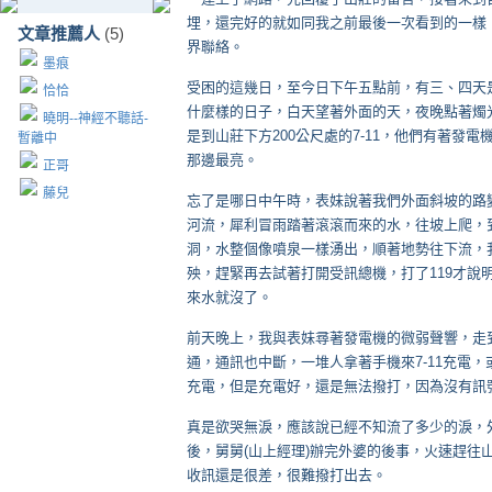
埋，還完好的就如同我之前最後一次看到的一樣
文章推薦人
(5)
界聯絡。
墨痕
受困的這幾日，至今日下午五點前，有三、四天
恰恰
什麼樣的日子，白天望著外面的天，夜晚點著燭
曉明--神經不聽話-
是到山莊下方200公尺處的7-11，他們有著發
暫離中
那邊最亮。
正哥
藤兒
忘了是哪日中午時，表妹說著我們外面斜坡的路
河流，犀利冒雨踏著滾滾而來的水，往坡上爬，
洞，水整個像噴泉一樣湧出，順著地勢往下流，
殃，趕緊再去試著打開受訊總機，打了119才說
來水就沒了。
前天晚上，我與表妹尋著發電機的微弱聲響，走到了
通，通訊也中斷，一堆人拿著手機來7-11充電
充電，但是充電好，還是無法撥打，因為沒有訊
真是欲哭無淚，應該說已經不知流了多少的淚，
後，舅舅(山上經理)辦完外婆的後事，火速趕往
收訊還是很差，很難撥打出去。