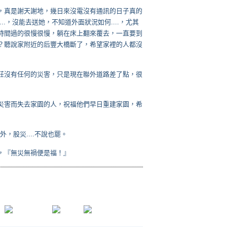
，真是謝天謝地，幾日來沒電沒有通訊的日子真的
.，沒能去送她，不知道外面狀況如何....，尤其
時間過的很慢很慢，躺在床上翻來覆去，一直要到
？聽說家附近的后豐大橋斷了，希望家裡的人都沒
莊沒有任何的災害，只是現在聯外道路差了點，很
災害而失去家園的人，祝福他們早日重建家園，希
，股災....不說也罷。
，『無災無禍便是福！』