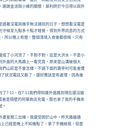
，謝謝金涼與小維的關懷，犀利終於今日得以與外
是過著沒電與幾乎無法通訊的日子，想想看沒電是
光守候至九點多十點才睡覺，得到外界訊息的方式
電機，所以晚上有燈，整個清境入夜後都很暗，只有
變成了小河流了，不對不對，這是大洪水，不是小
到外面的大馬路上一看究竟，原來是山溝破個大
我們山莊是不會怎樣，不過下面的壽亭村可能會遭
明了狀況電話又斷了，還好應該是有處理，因為後
7-11，在7-11我們得知連外道路到現在還沒搶
，或者是隔壁的阿華商店充電，我也拿了我的手機來
號。
外婆星期三出殯，我還受困於山中，昨天路搶通
山上已經是晚上不知幾點了，拿了手機給我，但是