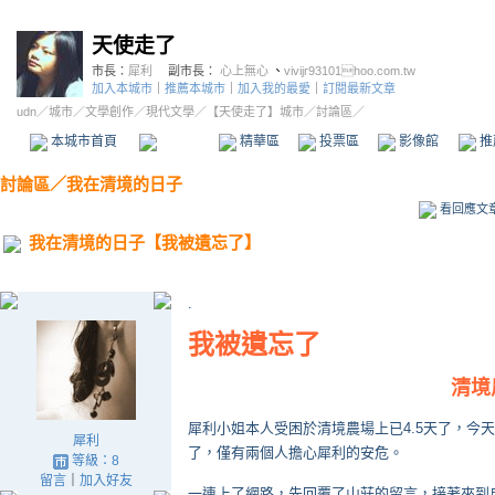
天使走了
市長：
犀利
副市長：
心上無心
、
vivijr93101hoo.com.tw
加入本城市
｜
推薦本城市
｜
加入我的最愛
｜
訂閱最新文章
udn
／
城市
／
文學創作
／
現代文學
／
【天使走了】城市
／討論區／
本城市首頁
討論區
精華區
投票區
影像館
推
討論區
／
我在清境的日子
看回應文
我在清境的日子【我被遺忘了】
.
我被遺忘了
清境
犀利小姐本人受困於清境農場上已4.5天了，今
犀利
了，僅有兩個人擔心犀利的安危。
等級：8
留言
｜
加入好友
一連上了網路，先回覆了山莊的留言，接著來到