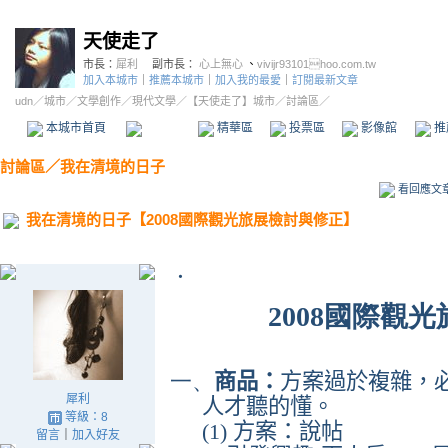
天使走了
市長：
犀利
副市長：
心上無心
、
vivijr93101hoo.com.tw
加入本城市
｜
推薦本城市
｜
加入我的最愛
｜
訂閱最新文章
udn
／
城市
／
文學創作
／
現代文學
／
【天使走了】城市
／討論區／
本城市首頁
討論區
精華區
投票區
影像館
推
討論區
／
我在清境的日子
看回應文
我在清境的日子【2008國際觀光旅展檢討與修正】
．
2008國際觀
一、
商品：
方案過於複雜，
犀利
人才聽的懂。
等級：8
(1)
方案：說帖
留言
｜
加入好友