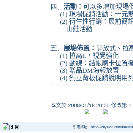
四、
活動：
可以多增加現場
(1)
現場促銷活動：一元
(2)
衍生性行銷：展前簡
山莊活動
五、
展場佈置：
開放式、拉
(1)
拉高
L
，視覺強化
(2)
動線：結帳刷卡位置
(3)
贈品
DM
海報放置
(4)
獨立背板促銷說明用
本文於
2008/01/18 20:00 修改第 1
引用網址：https://city.udn.com/forum