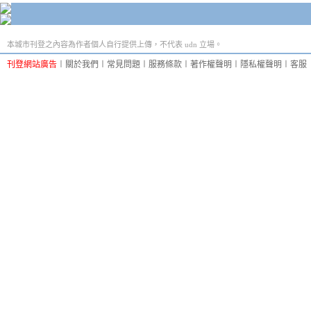
本城市刊登之內容為作者個人自行提供上傳，不代表 udn 立場。
刊登網站廣告
︱
關於我們
︱
常見問題
︱
服務條款
︱
著作權聲明
︱
隱私權聲明
︱
客服