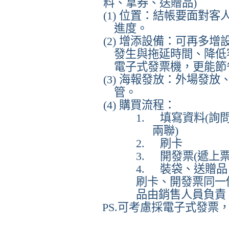
料、拿券、送贈品
)
(1)
位置：結帳要面對客
進度。
(2)
增添設備：可再多增
發生與拖延時間、降低
電子式發票機，更能節
(3)
海報發放：外場發放
管。
(4)
購買流程：
1.
填寫資料
(
詢
兩聯
)
2.
刷卡
3.
開發票
(
遞上
4.
裝袋、送贈品
刷卡、開發票同一
品由銷售人員負責
PS.
可考慮採電子式發票