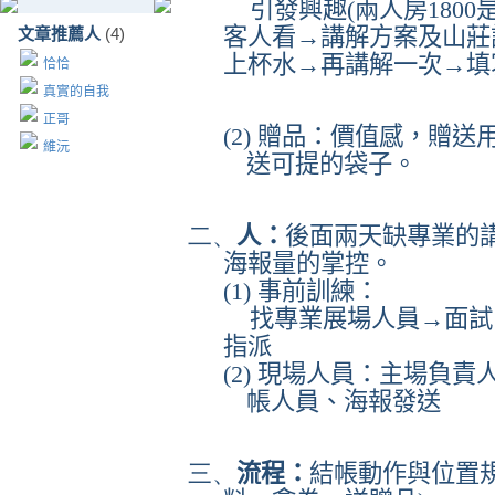
引發興趣
(
兩人房
1800
客人看→講解方案及山莊
文章推薦人
(4)
上杯水→再講解一次→填
恰恰
真實的自我
正哥
(2)
贈品：價值感，贈送
維沅
送可提的袋子。
二、
人：
後面兩天缺專業的
海報量的掌控。
(1)
事前訓練：
找專業展場人員→面試
指派
(2)
現場人員：主場負責
帳人員、海報發送
三、
流程：
結帳動作與位置