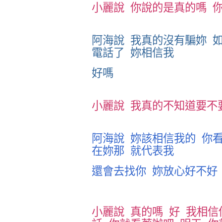
小麗說
你說的是真的嗎
阿海說
我真的沒有騙妳
電話了
妳相信我
好嗎
小麗說
我真的不知道要不
阿海說
妳該相信我的
你
在妳那
就代表我
還會去找你
妳放心好不好
小麗說
真的嗎
好
我相信