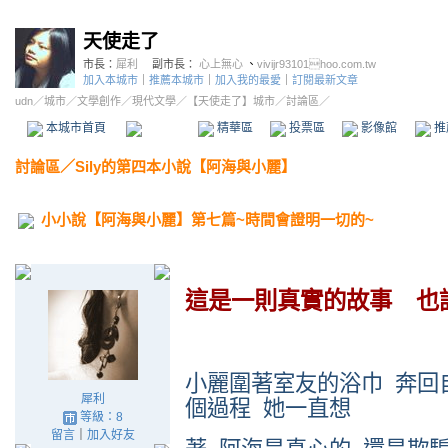
天使走了
市長：
犀利
副市長：
心上無心
、
vivijr93101hoo.com.tw
加入本城市
｜
推薦本城市
｜
加入我的最愛
｜
訂閱最新文章
udn
／
城市
／
文學創作
／
現代文學
／
【天使走了】城市
／討論區／
本城市首頁
討論區
精華區
投票區
影像館
推
討論區
／
Sily的第四本小說【阿海與小麗】
小小說【阿海與小麗】第七篇~時間會證明一切的~
這是一則真實的故事
也
小麗圍著室友的浴巾
奔回
犀利
個過程
她一直想
等級：8
留言
｜
加入好友