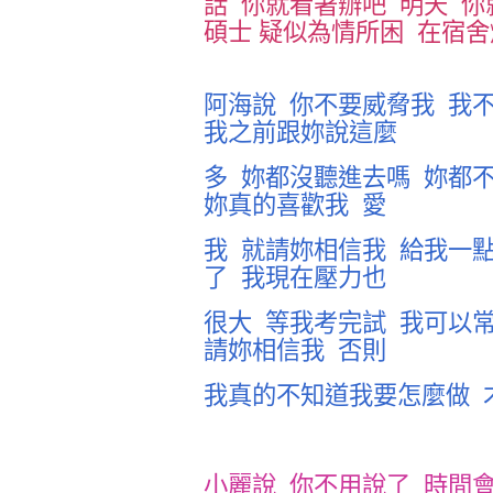
話
你就看著辦吧
明天
你
碩士
疑似為情所困
在宿舍
阿海說
你不要威脅我
我
我之前跟妳說這麼
多
妳都沒聽進去嗎
妳都
妳真的喜歡我
愛
我
就請妳相信我
給我一
了
我現在壓力也
很大
等我考完試
我可以
請妳相信我
否則
我真的不知道我要怎麼做
小麗說
你不用說了
時間