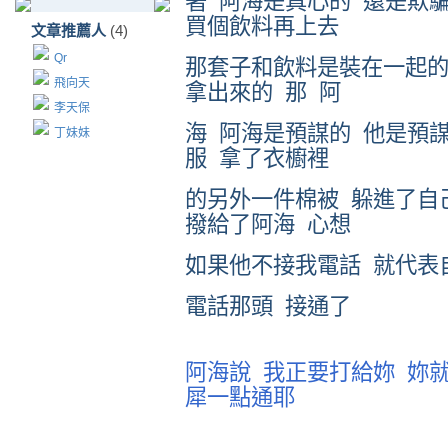
著
阿海是真心的
還是欺
買個飲料再上去
文章推薦人
(4)
Qr
那套子和飲料是裝在一起
飛向天
拿出來的
那
阿
李天保
海
阿海是預謀的
他是預
丁妹妹
服
拿了衣櫥裡
的另外一件棉被
躲進了自
撥給了阿海
心想
如果他不接我電話
就代表
電話那頭
接通了
阿海說
我正要打給妳
妳
犀一點通耶