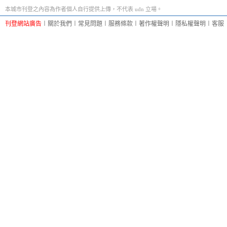
本城市刊登之內容為作者個人自行提供上傳，不代表 udn 立場。
刊登網站廣告
︱
關於我們
︱
常見問題
︱
服務條款
︱
著作權聲明
︱
隱私權聲明
︱
客服