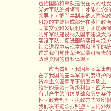
包括国防和军队建设在内的社
党对军队绝对领导，才能在党
领导下，把军事制度纳入国家
机器的重要组成部分在我国政
国家安全和发展利益；才能确
防和军队建设纳入国家建设大
建设军队，促进国防建设与经
社会进程中实现富国和强军的
这是我们党建军治军最可宝贵
政治文明的重要体现。
应当看到，我国基本军事制
在于我国的基本军事制度维护
资本主义国家军事制度本质上
维护的是资产阶级利益。西方
有其产生的阶级基础和历史条
性、政党制度、执政方式紧密
我们决不能照抄照搬。国内外敌