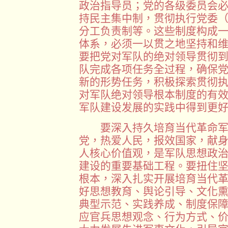
政治指导员；党的各级委员会
持民主集中制，贯彻执行党委
分工负责制等。这些制度构成
体系，必须一以贯之地坚持和
要把党对军队的绝对领导贯彻
队完成各项任务全过程，确保
新的形势任务，积极探索贯彻
对军队绝对领导根本制度的有
军队建设发展的实践中得到更
要深入持久培育当代革命军人
党，热爱人民，报效国家，献身
人核心价值观，是军队思想政
建设的重要基础工程。要扭住
根本，深入扎实开展培育当代
好思想教育、舆论引导、文化
典型示范、实践养成、制度保
应官兵思想观念、行为方式、