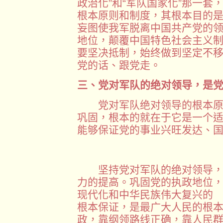
政治化”和“军队国家化”那一
根本原则和制度，其根本目的
妄图使我军脱离中国共产党的
地位，颠覆中国特色社会主义
要坚决抵制，始终做到坚定不
党的话、跟党走。
三、党对军队的绝对领导，是
党对军队绝对领导的根本原
巩固，根本的就在于它是一个
能够保证党的事业兴旺发达、
坚持党对军队的绝对领导，
力的提高。巩固党的执政地位
现代化和中华民族伟大复兴的
根本保证，是最广大人民的根
政，靠纲领路线正确，靠人民