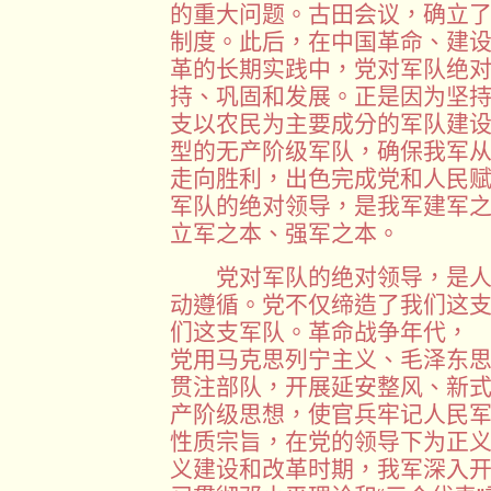
的重大问题。古田会议，确立
制度。此后，在中国革命、建
革的长期实践中，党对军队绝
持、巩固和发展。正是因为坚
支以农民为主要成分的军队建
型的无产阶级军队，确保我军
走向胜利，出色完成党和人民
军队的绝对领导，是我军建军
立军之本、强军之本。
党对军队的绝对领导，是人
动遵循。党不仅缔造了我们这
们这支军队。革命战争年代，
党用马克思列宁主义、毛泽东
贯注部队，开展延安整风、新
产阶级思想，使官兵牢记人民
性质宗旨，在党的领导下为正
义建设和改革时期，我军深入