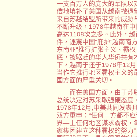
一支百万人的庞大的军队以
偿地填补了美国从越南撤退
来自苏越结盟所带来的威胁
不断升级，1978年越南在
高达1108次之多。此外，
件，诬蔑中国“庇护”越南南
东南亚“推行扩张主义、霸权主
底，被驱赶的华人华侨共有
下，越南于还于1978年1
当作它推行地区霸权主义的
国方面的严重关切。
而在美国方面，由于苏联
总统决定对苏采取强硬态度
1978年12月,中美共同发
双方重申：“任何一方都不
界—上任何地区谋求霸权，
家集团建立这种霸权的努力