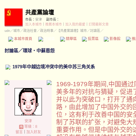
共產黨論壇
市長：
安津
副市長：
加入本城市
｜
推薦本城市
｜
加入我的最愛
｜
訂閱最新文章
udn
／
城市
／
政治社會
／
政治時事
／
【共產黨論壇】城市
／討論區／
本城市首頁
討論區
精華區
投票區
影像館
推
討論區
／
環球‧中蘇恩怨
1979年中越边境冲突中的美中苏三角关系
1969-1979年期间,中
美多年的对抗与猜疑，促进
并以此为突破口，打开了通
路，由此增加了中国外交的
位，这有利于改善中国的安
制了苏联的扩张，对避免大
安津
等級：8
重要作用。但是中国外交的
留言
｜
加入好友