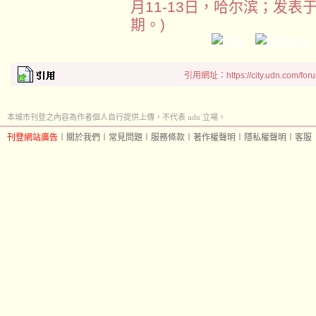
月11-13日，哈尔滨；发表
期。)
引用網址：https://city.udn.com/for
本城市刊登之內容為作者個人自行提供上傳，不代表 udn 立場。
刊登網站廣告
︱
關於我們
︱
常見問題
︱
服務條款
︱
著作權聲明
︱
隱私權聲明
︱
客服