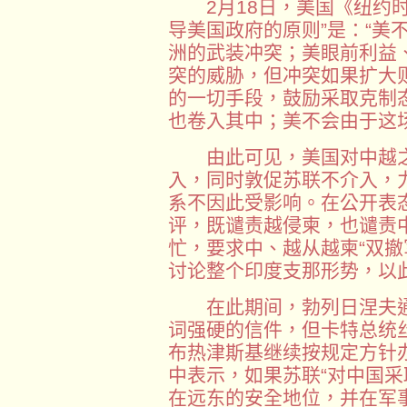
2月18日，美国《纽约时
导美国政府的原则”是：“美
洲的武装冲突；美眼前利益
突的威胁，但冲突如果扩大
的一切手段，鼓励采取克制
也卷入其中；美不会由于这
由此可见，美国对中越之
入，同时敦促苏联不介入，
系不因此受影响。在公开表
评，既谴责越侵柬，也谴责
忙，要求中、越从越柬“双撤
讨论整个印度支那形势，以
在此期间，勃列日涅夫通
词强硬的信件，但卡特总统
布热津斯基继续按规定方针办
中表示，如果苏联“对中国采
在远东的安全地位，并在军